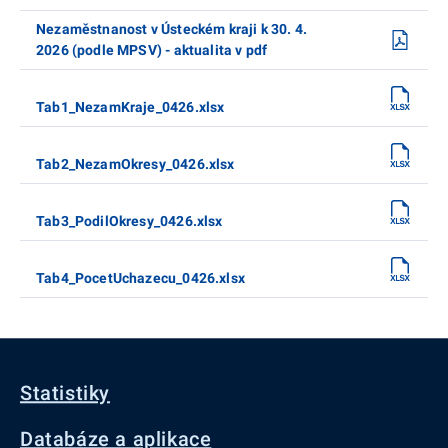
Nezaměstnanost v Ústeckém kraji k 30. 4.
2026 (podle MPSV) - aktualita v pdf
Tab1_NezamKraje_0426.xlsx
Tab2_NezamOkresy_0426.xlsx
Tab3_PodilOkresy_0426.xlsx
Tab4_PocetUchazecu_0426.xlsx
Statistiky
Databáze a aplikace