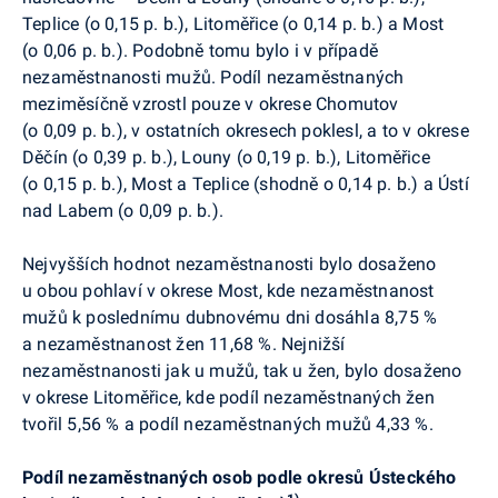
Teplice (o 0,15 p. b.), Litoměřice (o 0,14 p. b.) a Most
(o 0,06 p. b.). Podobně tomu bylo i v případě
nezaměstnanosti mužů. Podíl nezaměstnaných
meziměsíčně vzrostl pouze v okrese Chomutov
(o 0,09 p. b.), v ostatních okresech poklesl, a to v okrese
Děčín (o 0,39 p. b.), Louny (o 0,19 p. b.), Litoměřice
(o 0,15 p. b.), Most a Teplice (shodně o 0,14 p. b.) a Ústí
nad Labem (o 0,09 p. b.).
Nejvyšších hodnot nezaměstnanosti bylo dosaženo
u obou pohlaví v okrese Most, kde nezaměstnanost
mužů k poslednímu dubnovému dni dosáhla 8,75 %
a nezaměstnanost žen 11,68 %. Nejnižší
nezaměstnanosti jak u mužů, tak u žen, bylo dosaženo
v okrese Litoměřice, kde podíl nezaměstnaných žen
tvořil 5,56 % a podíl nezaměstnaných mužů 4,33 %.
Podíl nezaměstnaných osob podle okresů Ústeckého