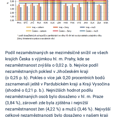
Podíl nezaměstnaných se meziměsíčně snížil ve všech
krajích Česka s výjimkou hl. m. Prahy, kde se
nezaměstnanost zvýšila o 0,02 p. b. Nejvíce podíl
nezaměstnaných poklesl v Jihočeském kraji
(o 0,25 p. b). Pokles o více jak
0,20 procentních
bodů
zaznamenali ještě v Pardubickém kraji a Kraji Vysočina
(shodně o 0,21 p. b.). Nejnižších hodnot podílu
nezaměstnaných osob bylo dosaženo v hl. m. Praze
(3,84 %), zároveň zde byla zjištěna i nejnižší
nezaměstnanost žen (4,22 %) a mužů (3,46 %). Nejvyšší
celkové nezaměstnanosti bylo dosaženo v našem kraji