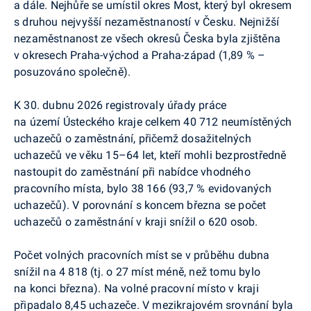
a dále. Nejhůře se umístil okres Most, který byl okresem
s druhou nejvyšší nezaměstnaností v Česku. Nejnižší
nezaměstnanost ze všech okresů Česka byla zjištěna
v okresech Praha-východ a Praha-západ (1,89 % –
posuzováno společně).
K 30. dubnu 2026 registrovaly úřady práce
na území Ústeckého kraje celkem 40 712 neumístěných
uchazečů o zaměstnání, přičemž dosažitelných
uchazečů ve věku 15–64 let, kteří mohli bezprostředně
nastoupit do zaměstnání při nabídce vhodného
pracovního místa, bylo 38 166 (93,7 % evidovaných
uchazečů).
V porovnání s koncem března se počet
uchazečů o zaměstnání v kraji snížil o 620 osob.
Počet volných pracovních míst se v průběhu dubna
snížil na 4 818 (tj. o 27 míst méně, než tomu bylo
na konci března). Na volné pracovní místo v kraji
připadalo 8,45 uchazeče. V mezikrajovém srovnání byla