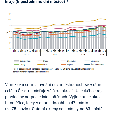
1)
kraje (k poslednímu dni měsíce)
V meziokresním srovnání nezaměstnanosti se v rámci
celého Česka umísťuje většina okresů Ústeckého kraje
pravidelně na posledních příčkách. Výjimkou je okres
Litoměřice, který v dubnu dosáhl na 47. místo
(ze 75. pozic). Ostatní okresy se umístily na 63. místě