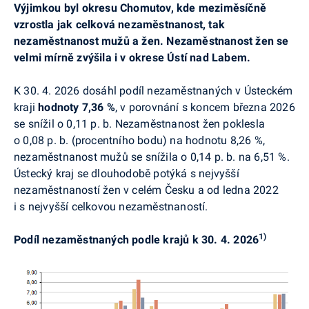
Výjimkou byl okresu Chomutov, kde meziměsíčně
vzrostla jak celková nezaměstnanost, tak
nezaměstnanost mužů a žen. Nezaměstnanost žen se
velmi mírně zvýšila i v okrese Ústí nad Labem.
K 30. 4. 2026 dosáhl podíl nezaměstnaných v Ústeckém
kraji
hodnoty 7,36 %
,
v porovnání s koncem března 2026
se snížil o 0,11 p. b. Nezaměstnanost žen poklesla
o 0,08 p. b. (procentního bodu) na hodnotu 8,26 %,
nezaměstnanost mužů se snížila o 0,14 p. b. na 6,51 %.
Ústecký kraj se dlouhodobě potýká s nejvyšší
nezaměstnaností žen v
celém Česku a od ledna 2022
i s nejvyšší celkovou nezaměstnaností.
1)
Podíl nezaměstnaných podle krajů k 30. 4. 2026