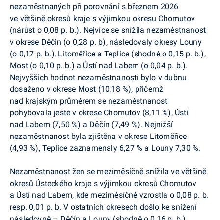
nezaměstnaných při porovnání s březnem 2026
ve většině okresů kraje s výjimkou okresu Chomutov
(nárůst o 0,08 p. b.). Nejvíce se snížila nezaměstnanost
v okrese Děčín (o 0,28 p. b), následovaly okresy Louny
(o 0,17 p. b.), Litoměřice a Teplice (shodně o 0,15 p. b.),
Most (o 0,10 p. b.) a Ústí nad Labem (o 0,04 p. b.).
Nejvyšších hodnot nezaměstnanosti bylo v dubnu
dosaženo v okrese Most (10,18 %), přičemž
nad krajským průměrem se nezaměstnanost
pohybovala ještě v okrese Chomutov (8,11 %),
Ústí
nad Labem
(7,50 %) a Děčín (7,49 %). Nejnižší
nezaměstnanost byla zjištěna v okrese Litoměřice
(4,93 %), Teplice zaznamenaly 6,27 % a Louny 7,30 %.
Nezaměstnanost žen se meziměsíčně snížila ve většině
okresů Ústeckého kraje s výjimkou okresů Chomutov
a Ústí nad Labem, kde meziměsíčně vzrostla o 0,08 p. b.
resp. 0,01 p. b. V ostatních okresech došlo ke snížení
následovně – Děčín a Louny
(shodně o 0,16 p. b.),