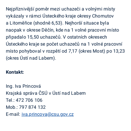
Nejpříznivější poměr mezi uchazeči a volnými místy
vykázaly v rámci Ústeckého kraje okresy Chomutov
a Litoměřice (shodně 6,53). Nejhorší situace byla
naopak v okrese Děčín, kde na 1 volné pracovní místo
připadalo 15,50 uchaze
čů.
V ostatních okresech
Ústeckého kraje se počet uchazečů na 1 volné pracovní
místo pohyboval v rozpětí od 7,17 (okres Most) po 13,23
(okres Ústí nad Labem).
Kontakt:
Ing. Iva Princová
Krajská správa ČSÚ v Ústí nad Labem
Tel.: 472 706 106
Mob.: 797 874 132
E-mail:
iva.princova@csu.gov.cz