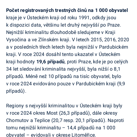
Počet registrovaných trestných činů na 1 000 obyvatel
kraje je v Ústeckém kraji od roku 1991, odkdy jsou
k dispozici data, většinu let druhý nejvyšší po Praze.
Nejnižší kriminalitu dlouhodobě sledujeme v Kraji
Vysočina a ve Zlínském kraji. V letech 2015, 2016, 2020
a v posledních třech letech byla nejnižší v Pardubickém
kraji. V roce 2024 dosáhl tento ukazatel v Ústeckém
kraji hodnoty
19,6 případů
, proti Praze, kde je po celých
34 let sledování kriminalita nejvyšší, byla nižší o 8,1
případů. Méně než 10 případů na tisíc obyvatel, bylo
v roce 2024 evidováno pouze v Pardubickém kraji (9,9
případů).
Regiony s nejvyšší kriminalitou v Ústeckém kraji byly
v roce 2024 okres Most (26,3 případů), dále okresy
Chomutov a Teplice (20,7 resp. 20,1 případů). Naproti
tomu nejnižší kriminalitu – 14,4 případů na 1 000
obyvatel – evidovali v okrese Litoměřice.