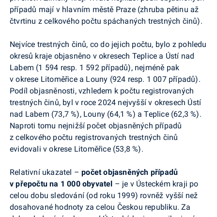
případů mají v hlavním městě Praze (zhruba pětinu až
čtvrtinu z celkového počtu spáchaných trestných činů).
Nejvíce trestných činů, co do jejich počtu, bylo z pohledu
okresů kraje objasněno v okresech Teplice a Ústí nad
Labem (1 594 resp. 1 592 případů), nejméně pak
v okrese Litoměřice a Louny (924 resp. 1 007 případů).
Podíl objasněnosti, vzhledem k počtu registrovaných
trestných činů, byl v roce 2024 nejvyšší v okresech Ústí
nad Labem (73,7 %), Louny (64,1 %) a Teplice (62,3 %).
Naproti tomu nejnižší počet objasněných případů
z celkového počtu registrovaných trestných činů
evidovali v okrese Litoměřice (53,8 %).
Relativní ukazatel –
počet objasněných případů
v přepočtu na 1 000 obyvatel
– je v Ústeckém kraji po
celou dobu sledování (od roku 1999) rovněž vyšší než
dosahované hodnoty za celou Českou republiku. Za