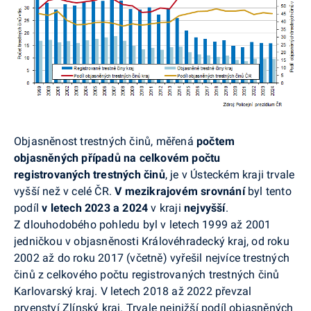
Objasněnost trestných činů, měřená
počtem
objasněných případů na celkovém počtu
registrovaných trestných činů
, je v Ústeckém kraji trvale
vyšší než v celé ČR.
V mezikrajovém srovnání
byl tento
podíl
v letech 2023 a 2024
v kraji
nejvyšší
.
Z dlouhodobého pohledu byl v letech 1999 až 2001
jedničkou v objasněnosti Královéhradecký kraj, od roku
2002 až do roku 2017 (včetně) vyřešil nejvíce trestných
činů z celkového počtu registrovaných trestných činů
Karlovarský kraj. V letech 2018 až 2022 převzal
prvenství Zlínský kraj. Trvale nejnižší podíl objasněných