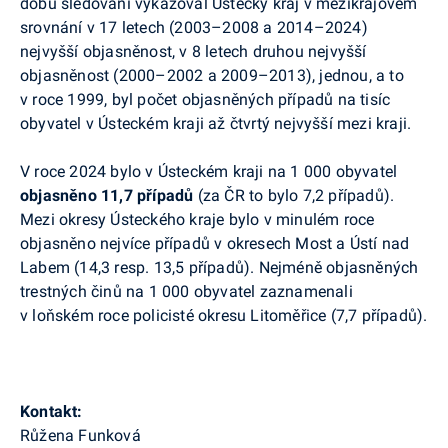
dobu sledování vykazoval Ústecký kraj v mezikrajovém
srovnání v 17 letech (2003–2008 a 2014–2024)
nejvyšší objasněnost, v 8 letech druhou nejvyšší
objasněnost (2000–2002 a 2009–2013), jednou, a to
v roce 1999, byl počet objasněných případů na tisíc
obyvatel v Ústeckém kraji až čtvrtý nejvyšší mezi kraji.
V roce 2024 bylo v Ústeckém kraji na 1 000 obyvatel
objasněno 11,7 případů
(za ČR to bylo 7,2 případů).
Mezi okresy Ústeckého kraje bylo v minulém roce
objasněno nejvíce případů v okresech Most a Ústí nad
Labem (14,3 resp. 13,5 případů). Nejméně objasněných
trestných činů na 1 000 obyvatel zaznamenali
v loňském roce policisté okresu Litoměřice (7,7 případů).
Kontakt:
Růžena Funková