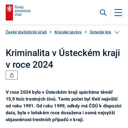
Český statistický úřad
Krajské správy
Ústecký kraj
Aktu
Kriminalita v Ústeckém kraji
v roce 2024
V roce 2024 bylo v Ústeckém kraji spácháno téměř
15,9 tisíc trestných činů. Tento počet byl třetí nejnižší
od roku 1991. Od roku 1999, odkdy má ČSÚ k dispozici
data, byla v loňském roce dosažena i osmá nejvyšší
objasněnost trestních případů v kraji.