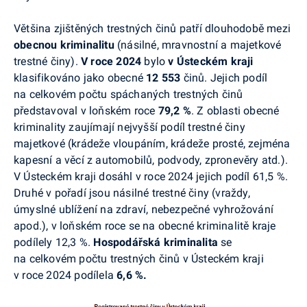
Většina zjištěných trestných činů patří dlouhodobě mezi
obecnou kriminalitu
(násilné, mravnostní a majetkové
trestné činy).
V roce 2024
bylo
v Ústeckém kraji
klasifikováno jako obecné
12 553
činů. Jejich podíl
na celkovém počtu spáchaných trestných činů
představoval v loňském roce
79,2 %
. Z oblasti obecné
kriminality zaujímají nejvyšší podíl trestné činy
majetkové (krádeže vloupáním, krádeže prosté, zejména
kapesní a věcí z automobilů, podvody, zpronevěry atd.).
V Ústeckém kraji dosáhl v roce 2024 jejich podíl 61,5 %.
Druhé v pořadí jsou násilné trestné činy (vraždy,
úmyslné ublížení na zdraví, nebezpečné vyhrožování
apod.), v loňském roce se na obecné kriminalitě kraje
podílely 12,3 %.
Hospodářská kriminalita
se
na celkovém počtu trestných činů
v Ústeckém kraji
v roce 2024 podílela
6,6 %.