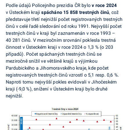
Podle údajů Policejního prezidia ČR bylo
v roce 2024
v Ústeckém kraji
spácháno 15 858 trestných činů
, což
představuje třetí nejnižší počet registrovaných trestných
činů v celé řadě sledování od roku 1991. Nejvyšší počet
trestných činů v kraji byl zaznamenán v roce 1993 –
40 281 činů. V meziročním srovnání poklesla trestná
činnost v Ústeckém kraji v roce 2024 o 1,3 % (o 203
případů). Počet spáchaných trestných činů se
meziročně snížil ve většině krajů s výjimkou
Pardubického a Jihomoravského kraje, kde počet
registrovaných trestných činů vzrostl o 5,1 resp. 0,6 %.
Naproti tomu nejvyšší pokles evidovali v Jihočeském
kraji (-9,0 %), snížení v Ústeckém kraji bylo druhé
nejnižší.