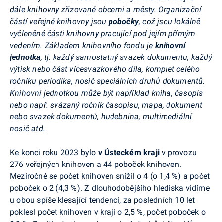
dále knihovny zřizované obcemi a městy. Organizační
částí veřejné knihovny jsou
pobočky
, což jsou lokálně
vyčleněné části knihovny pracující pod jejím přímým
vedením. Základem knihovního fondu je
knihovní
jednotka
, tj. každý samostatný svazek dokumentu, každý
výtisk nebo část vícesvazkového díla, komplet celého
ročníku periodika, nosič speciálních druhů dokumentů.
Knihovní jednotkou může být například kniha, časopis
nebo např. svázaný ročník časopisu, mapa, dokument
nebo svazek dokumentů, hudebnina, multimediální
nosič atd.
Ke konci roku 2023 bylo
v Ústeckém kraji
v provozu
276 veřejných knihoven a 44 poboček knihoven.
Meziročně se počet knihoven snížil o 4 (o 1,4 %) a počet
poboček o 2 (4,3 %). Z dlouhodobějšího hlediska vidíme
u obou spíše klesající tendenci, za posledních 10 let
poklesl počet knihoven v kraji o 2,5 %, počet poboček o