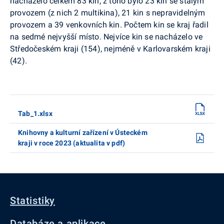
nacházelo celkem 83 kin, z toho bylo 23 kin se stálým
provozem (z nich 2 multikina), 21 kin s nepravidelným
provozem a 39 venkovních kin. Počtem kin se kraj řadil
na sedmé nejvyšší místo. Nejvíce kin se nacházelo ve
Středočeském kraji (154), nejméně v Karlovarském kraji
(42).
Tab_1.xlsx
Knihovny a kulturní zařízení v Ústeckém
kraji v roce 2023 (aktualita v pdf)
Statistiky
Databáze a aplikace