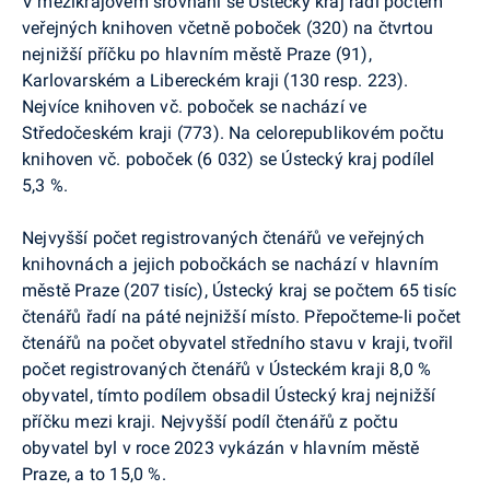
V mezikrajovém srovnání se Ústecký kraj řadí počtem
veřejných knihoven včetně poboček (320) na čtvrtou
nejnižší příčku po hlavním městě Praze (91),
Karlovarském a Libereckém kraji (130 resp. 223).
Nejvíce knihoven vč. poboček se nachází ve
Středočeském kraji (773). Na celorepublikovém počtu
knihoven vč. poboček (6 032) se Ústecký kraj podílel
5,3 %.
Nejvyšší počet registrovaných čtenářů ve veřejných
knihovnách a jejich pobočkách se nachází v hlavním
městě Praze (207 tisíc), Ústecký kraj se počtem 65 tisíc
čtenářů řadí na páté nejnižší místo. Přepočteme-li počet
čtenářů na počet obyvatel středního stavu v kraji, tvořil
počet registrovaných čtenářů v Ústeckém kraji 8,0 %
obyvatel, tímto podílem obsadil Ústecký kraj nejnižší
příčku mezi kraji. Nejvyšší podíl čtenářů z počtu
obyvatel byl v roce 2023 vykázán v hlavním městě
Praze, a to 15,0 %.