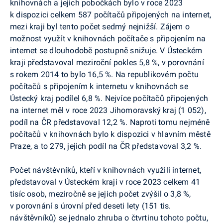
knihovnách a jejich pobočkách bylo v roce 2023
k dispozici celkem 587 počítačů připojených na internet,
mezi kraji byl tento počet sedmý nejnižší. Zájem o
možnost využít v knihovnách počítače s připojením na
internet se dlouhodobě postupně snižuje. V Ústeckém
kraji představoval meziroční pokles 5,8 %, v porovnání
s rokem 2014 to bylo 16,5 %. Na republikovém počtu
počítačů s připojením k internetu v knihovnách se
Ústecký kraj podílel 6,8 %. Nejvíce počítačů připojených
na internet měl v roce 2023 Jihomoravský kraj (1 052),
podíl na ČR představoval 12,2 %. Naproti tomu nejméně
počítačů v knihovnách bylo k dispozici v hlavním městě
Praze, a to 279, jejich podíl na ČR představoval 3,2 %.
Počet návštěvníků, kteří v knihovnách využili internet,
představoval v Ústeckém kraji v roce 2023 celkem 41
tisíc osob, meziročně se jejich počet zvýšil o 3,8 %,
v porovnání s úrovní před deseti lety (151 tis.
návštěvníků) se jednalo zhruba o čtvrtinu tohoto počtu,