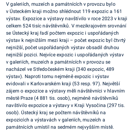
V galeriích, muzeích a památnících v provozu bylo
v Ústeckém kraji možno shlédnout 119 expozic a 161
výstav. Expozice a výstavy navštívilo v roce 2023 v kraji
celkem 524 tisíc návštěvníků. V mezikrajovém srovnání
se Ústecký kraj řadí počtem expozic i uspořádaných
výstav k nejnižším mezi kraji – počet expozic byl čtvrtý
nejnižší, počet uspořádaných výstav obsadil druhou
nejnižší pozici. Nejvíce expozic i uspořádaných výstav
v galeriích, muzeích a památnících v provozu se
nacházel ve Středočeském kraji (340 expozic, 489
výstav). Naproti tomu nejméně expozic i výstav
evidovali v Karlovarském kraji (53 resp. 97). Největší
zájem o expozice a výstavy měli návštěvníci v hlavním
městě Praze (4 881 tis. osob), nejméně návštěvníků
navštívilo expozice a výstavy v Kraji Vysočina (297 tis.
osob). Ústecký kraj se počtem návštěvníků na
expozicích a výstavách v galeriích, muzeích a
památnících umístil na sedmém nejvyšším místě.