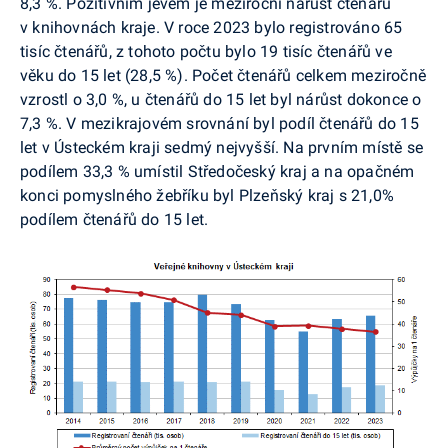
8,3 %. Pozitivním jevem je meziroční nárůst čtenářů
v knihovnách kraje. V roce 2023 bylo registrováno 65
tisíc čtenářů, z tohoto počtu bylo 19 tisíc čtenářů ve
věku do 15 let (28,5 %). Počet čtenářů celkem meziročně
vzrostl o 3,0 %, u čtenářů do 15 let byl nárůst dokonce o
7,3 %. V mezikrajovém srovnání byl podíl čtenářů do 15
let v Ústeckém kraji sedmý nejvyšší. Na prvním místě se
podílem 33,3 % umístil Středočeský kraj a na opačném
konci pomyslného žebříku byl Plzeňský kraj s 21,0%
podílem čtenářů do 15 let.