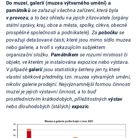
Do muzeí, galerií (muzea výtvarného umění) a
památníků
se zařazují všechna zařízení, která byla
v provozu
, a to bez ohledu na jejich zřizovatele (orgány
státní správy, kraj, obce a města, spolky, církve, obecně
prospěšné společnosti a podnikatelé). Za
pobočku
se
považují detašované části, které jsou mimo sídlo muzea
nebo galerie, a tvoří s vykazujícím subjektem
organizační složku.
Památníkem
se rozumí místnost či
objekt, ve kterém je instalována expozice nebo výstava.
V případě
galerií
jsou statisticky šetřeny jen ty, které
vlastní sbírkové předměty, tzn. muzea výtvarných umění,
nikoliv galerie prodejní. Nejvýznamnější formou činnosti
muzeí je jejich výstavní činnost, a to buď
prostřednictvím krátkodobých, příležitostných
výstav
nebo dlouhodobých (stálých)
expozic
.