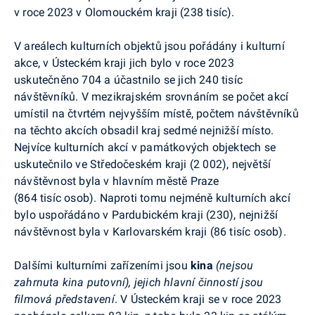
v roce 2023 v Olomouckém kraji (238 tisíc).
V areálech kulturních objektů jsou pořádány i kulturní
akce, v Ústeckém kraji jich bylo v roce 2023
uskutečněno 704 a účastnilo se jich 240 tisíc
návštěvníků. V mezikrajském srovnáním se počet akcí
umístil na čtvrtém nejvyšším místě, počtem návštěvníků
na těchto akcích obsadil kraj sedmé nejnižší místo.
Nejvíce kulturních akcí v památkových objektech se
uskutečnilo ve Středočeském kraji (2 002), největší
návštěvnost byla v hlavním městě Praze
(864 tisíc osob). Naproti tomu nejméně kulturních akcí
bylo uspořádáno v Pardubickém kraji (230), nejnižší
návštěvnost byla v Karlovarském kraji (86 tisíc osob).
Dalšími kulturními zařízeními jsou
kina
(nejsou
zahrnuta kina putovní), jejich hlavní činností jsou
filmová představení
. V Ústeckém kraji se v roce 2023