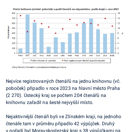
Nejvíce registrovaných čtenářů na jednu knihovnu (vč.
poboček) připadlo v roce 2023 na hlavní město Praha
(2 270). Ústecký kraj se počtem 204 čtenářů na
knihovnu zařadil na šesté nejvyšší místo.
Nejaktivnější čtenáři byli ve Zlínském kraji, na jednoho
čtenáře tam v průměru připadlo 42 výpůjček. Druhý
v pořadí byl Moravskoslezský kraj s 38 výpůjčkami na