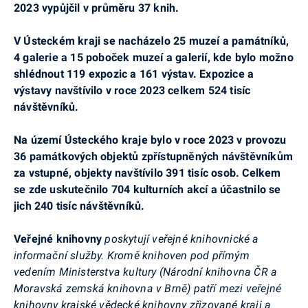
2023 vypůjčil v průměru 37 knih.
V Ústeckém kraji se nacházelo 25 muzeí a památníků,
4 galerie a 15 poboček muzeí a galerií, kde bylo
možno
shlédnout 119 expozic a 161 výstav. Expozice a
výstavy navštívilo v roce 2023 celkem 524 tisíc
návštěvníků.
Na území Ústeckého kraje bylo v roce 2023 v provozu
36 památkových objektů zpřístupněných návštěvníkům
za vstupné, objekty navštívilo 391 tisíc osob. Celkem
se zde uskutečnilo 704 kulturních akcí a účastnilo se
jich 240 tisíc návštěvníků.
Veřejné knihovny
poskytují veřejné knihovnické a
informační služby. Kromě knihoven pod přímým
vedením Ministerstva kultury (Národní knihovna ČR a
Moravská zemská knihovna v Brně) patří mezi veřejné
knihovny krajské vědecké knihovny zřizované kraji a