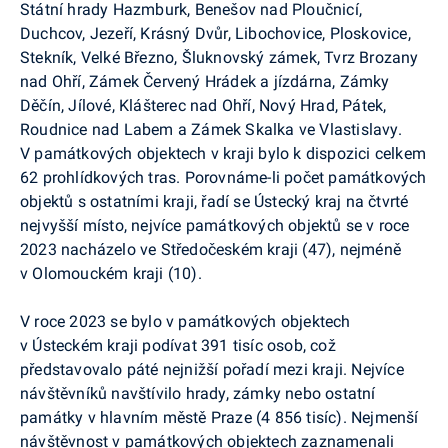
Státní hrady Hazmburk, Benešov nad Ploučnicí,
Duchcov, Jezeří, Krásný Dvůr, Libochovice, Ploskovice,
Stekník, Velké Březno, Šluknovský zámek, Tvrz Brozany
nad Ohří, Zámek Červený Hrádek a jízdárna, Zámky
Děčín, Jílové, Klášterec nad Ohří, Nový Hrad, Pátek,
Roudnice nad Labem a Zámek Skalka ve Vlastislavy.
V památkových objektech v kraji bylo k dispozici celkem
62 prohlídkových tras. Porovnáme-li počet památkových
objektů s ostatními kraji, řadí se Ústecký kraj na čtvrté
nejvyšší místo, nejvíce památkových objektů se v roce
2023 nacházelo ve Středočeském kraji (47), nejméně
v Olomouckém kraji (10).
V roce 2023 se bylo v památkových objektech
v Ústeckém kraji podívat 391 tisíc osob, což
představovalo páté nejnižší pořadí mezi kraji. Nejvíce
návštěvníků navštívilo hrady, zámky nebo ostatní
památky v hlavním městě Praze (4 856 tisíc). Nejmenší
návštěvnost v památkových objektech zaznamenali