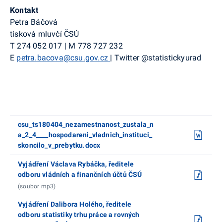
Kontakt
Petra Báčová
tisková mluvčí ČSÚ
T
274 052 017
|
M
778 727 232
E
petra.bacova@csu.gov.cz
|
Twitter
@statistickyurad
csu_ts180404_nezamestnanost_zustala_n
a_2_4____hospodareni_vladnich_instituci_
skoncilo_v_prebytku.docx
Vyjádření Václava Rybáčka, ředitele
odboru vládních a finančních účtů ČSÚ
(soubor mp3)
Vyjádření Dalibora Holého, ředitele
odboru statistiky trhu práce a rovných