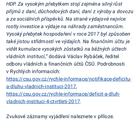
HDP. Za vysokým přebytkem stojí zejména silný růst
příjmů z daní, důchodových daní, daní z výroby a dovozu
a ze sociálních příspěvků. Na straně výdajové nejvíce
rostly investice a výdaje na náhrady zaměstnancům.
Vysoký přebytek hospodaření v roce 2017 byl způsoben
také jistou střídmostí ve výdajích. Na finančním účtu je
vidět kumulace vysokých zůstatků na běžných účtech
vládních institucí,“
dodává Václav Rybáček, ředitel
odboru vládních a finančních účtů ČSÚ. Podrobnosti
v Rychlých informacích:
https://csu.gov.cz/rychle-informace/notifikace-deficitu-
a-dluhu-vladnich-instituci-2017
,
https://csu.gov.cz/rychle-informace/deficit-a-dluh-
vladnich-instituci-4-ctvrtleti-2017
.
Zvukové záznamy vyjádření naleznete v příloze.