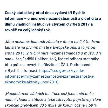
Český statistický úřad dnes vydává tři Rychlé
informace – o únorové nezaměstnanosti a o deficitu a
dluhu vládních institucí ve čtvrtém čtvrtletí 2017 a
rovněž za celý loňský rok.
„Míra nezaměstnanosti zůstala v únoru na 2,4 %. Jsme
tak stále na prvním místě v Evropské unii, a to již od
srpna 2016. 2 % činí míra nezaměstnanosti u mužů, 3 %
pak u žen,“
sdělil Dalibor Holý,
ředitel odboru statistiky
trhu práce a rovných příležitostí ČSÚ. Podrobnosti
v Rychlé informaci:
https://csu.gov.cz/rychle-
informace/miry-zamestnanosti-nezamestnanosti-a-
ekonomicke-aktivity-unor-2018
.
„Hospodaření vládních institucí, což jsou ústřední a
místní vládní instituce a také zdravotní pojišťovny, vloni
skončilo přebytkem 80,6 miliardy korun, což je 1,59 %