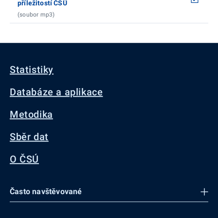
příležitostí ČSÚ
(soubor mp3)
Statistiky
Databáze a aplikace
Metodika
Sběr dat
O ČSÚ
Často navštěvované