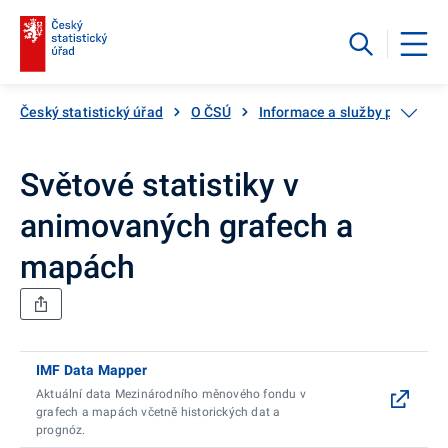
Český statistický úřad
O ČSÚ
Informace a služby pro veřej
Světové statistiky v
animovaných grafech a
mapách
IMF Data Mapper
Aktuální data Mezinárodního měnového fondu v
grafech a mapách včetně historických dat a
prognóz.