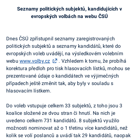
Seznamy politických subjektů, kandidujících v
evropských volbách na webu ČSÚ
Dnes ČSÚ zpřístupnil seznamy zaregistrovaných
politických subjektů a seznamy kandidátů, které do
evropských voleb uvádějí, na výsledkovém volebním
webu
www.volby.cz
. Vzhledem k tomu, že probíhá
korektura předloh pro tisk hlasovacích lístků, mohou se
prezentované údaje o kandidátech ve výjimečných
případech ještě změnit tak, aby byly v souladu s
hlasovacím lístkem.
Do voleb vstupuje celkem 33 subjektů, z toho jsou 3
koalice složené ze dvou stran či hnutí. Na nich je
uvedeno celkem 731 kandidátů. 8 subjektů využilo
možnosti nominovat až o 1 třetinu více kandidátů, než
kolik se volí poslanců a uvádí tak 29 kandidátů, naopak