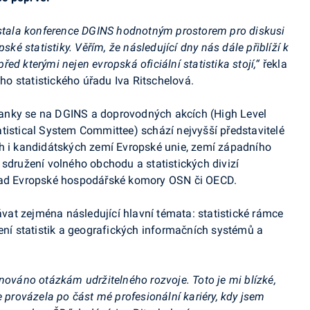
e stala konference DGINS hodnotným prostorem pro diskusi
 statistiky. Věřím, že následující dny nás dále přiblíží k
d kterými nejen evropská oficiální statistika stojí,“
řekla
o statistického úřadu Iva Ritschelová.
anky se na DGINS a doprovodných akcích (High Level
tistical System Committee) schází nejvyšší představitelé
ch i kandidátských zemí Evropské unie, zemí západního
 sdružení volného obchodu a statistických divizí
klad Evropské hospodářské komory OSN či OECD.
at zejména následující hlavní témata: statistické rámce
jení statistik a geografických informačních systémů a
nováno otázkám udržitelného rozvoje. Toto je mi blízké,
e provázela po část mé profesionální kariéry, kdy jsem