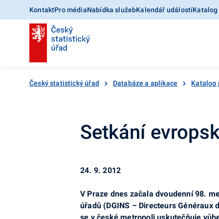
Kontakt
Pro média
Nabídka služeb
Kalendář událostí
Katalog
Český statistický úřad
Databáze a aplikace
Katalog 
Setkání evropsk
24. 9. 2012
V Praze dnes začala dvoudenní 98. me
úřadů (DGINS – Directeurs Généraux de
se v české metropoli uskutečňuje vůb