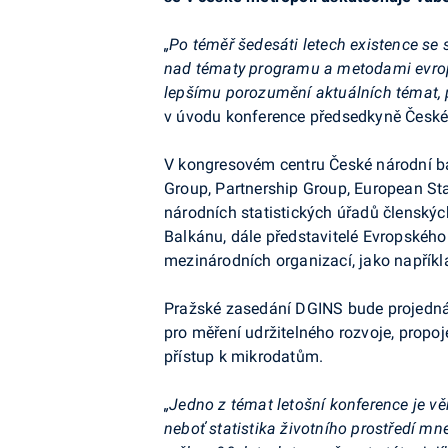
„Po téměř šedesáti letech existence s
nad tématy programu a metodami evropské
lepšímu porozumění aktuálních témat, pře
v úvodu konference předsedkyně Českéh
V kongresovém centru České národní b
Group, Partnership Group, European Sta
národních statistických úřadů členský
Balkánu, dále představitelé Evropského
mezinárodních organizací, jako napří
Pražské zasedání DGINS bude projednáv
pro měření udržitelného rozvoje, propo
přístup k mikrodatům.
„Jedno z témat letošní konference je vě
neboť statistika životního prostředí mn