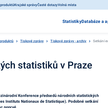
 produktů
Krajské správy
Časté dotazy
Volná místa
Statistiky
Databáze a a
produktů
Tiskové zprávy
Tiskové zprávy - archiv
Setkání e
ých statistiků v Praze
zinárodní Konference předsedů národních statistických
s Instituts Nationaux de Statistique). Podobné setkání
ec poprvé.