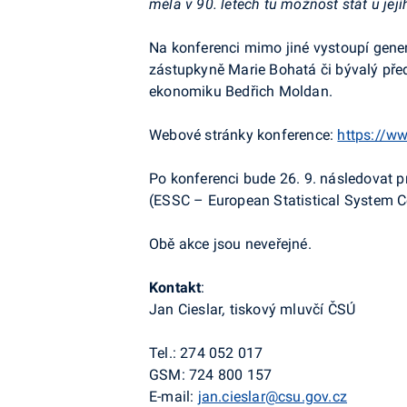
měla v 90. letech tu možnost stát u její
Na konferenci mimo jiné vystoupí gener
zástupkyně Marie Bohatá či bývalý pře
ekonomiku Bedřich Moldan.
Webové stránky konference:
https://w
Po konferenci bude 26. 9. následovat p
(ESSC – European Statistical System 
Obě akce jsou neveřejné.
Kontakt
:
Jan Cieslar
,
tiskový mluvčí ČSÚ
Tel.: 274 052 017
GSM: 724 800 157
E-mail:
jan.cieslar@csu.gov.cz