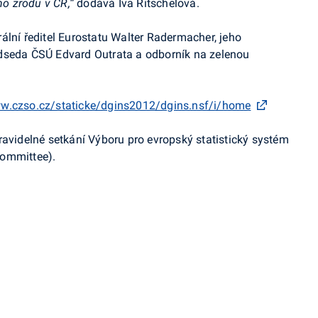
ho zrodu v ČR,“
dodává Iva Ritschelová.
ální ředitel Eurostatu Walter Radermacher, jeho
dseda ČSÚ Edvard Outrata a odborník na zelenou
ww.czso.cz/staticke/dgins2012/dgins.nsf/i/home
ravidelné setkání Výboru pro evropský statistický systém
Committee).