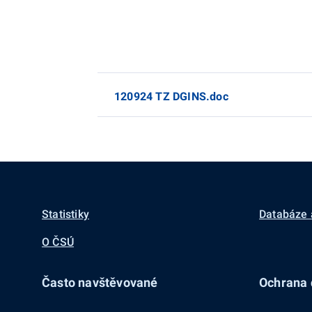
120924 TZ DGINS.doc
Statistiky
Databáze 
O ČSÚ
Často navštěvované
Ochrana d