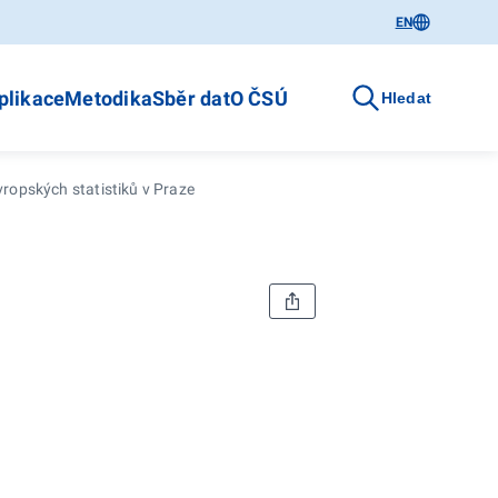
EN
plikace
Metodika
Sběr dat
O ČSÚ
Hledat
vropských statistiků v Praze