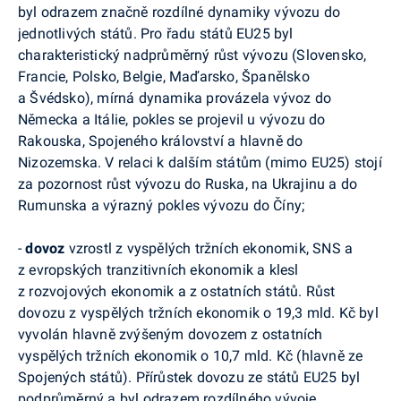
byl odrazem značně rozdílné dynamiky vývozu do
jednotlivých států. Pro řadu států EU25 byl
charakteristický nadprůměrný růst vývozu (Slovensko,
Francie, Polsko, Belgie, Maďarsko, Španělsko
a Švédsko), mírná dynamika provázela vývoz do
Německa a Itálie, pokles se projevil u vývozu do
Rakouska, Spojeného království a hlavně do
Nizozemska. V relaci k dalším státům (mimo EU25) stojí
za pozornost růst vývozu do Ruska, na Ukrajinu a do
Rumunska a výrazný pokles vývozu do Číny;
-
dovoz
vzrostl z vyspělých tržních ekonomik, SNS a
z evropských tranzitivních ekonomik a klesl
z rozvojových ekonomik a z ostatních států. Růst
dovozu z vyspělých tržních ekonomik o 19,3 mld. Kč byl
vyvolán hlavně zvýšeným dovozem z ostatních
vyspělých tržních ekonomik o 10,7 mld. Kč (hlavně ze
Spojených států). Přírůstek dovozu ze států EU25 byl
podprůměrný a byl odrazem rozdílného vývoje