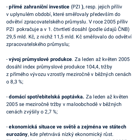
-
přímé zahraniční investice
(PZI
)
, resp. jejich příliv
v uplynulém období, které směřovaly především do
odvětví zpracovatelského průmyslu. V roce 2005 příliv
PZI pokračuje a v 1. čtvrtletí dosáhl (podle údajů ČNB)
29,5 mld. Kč, z nichž 11,5 mld. Kč směřovalo do odvětví
zpracovatelského průmyslu;
-
vývoj průmyslové produkce
. Za leden až květen 2005
dosáhl index průmyslové produkce 104,4, tržby
z přímého vývozu vzrostly meziročně v běžných cenách
o 8,3 %;
-
domácí spotřebitelská poptávka.
Za leden až květen
2005 se meziročně tržby v maloobchodě v běžných
cenách zvýšily o 2,7 %;
-
ekonomická situace ve světě a zejména ve státech
eurozóny
, kde přetrvává nízký ekonomický růst.