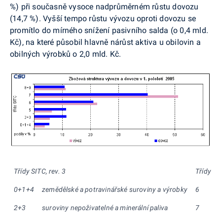
%) při současně vysoce nadprůměrném růstu dovozu
(14,7 %). Vyšší tempo růstu vývozu oproti dovozu se
promítlo do mírného snížení pasivního salda (o 0,4 mld.
Kč), na které působil hlavně nárůst aktiva u obilovin a
obilných výrobků o 2,0 mld. Kč.
Třídy SITC, rev. 3
Třídy SI
0+1+4
zemědělské a potravinářské suroviny a výrobky
6
p
2+3
suroviny nepoživatelné a minerální paliva
7
s