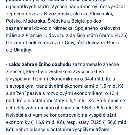
u jednotlivých států. Vysoce nadprůměrný růst vykázal
zejména dovoz z Nizozemska, ale i ze Slovenska,
Polska, Maďarska, Švédska a Belgie, pokles
zaznamenal dovoz z Německa, Spojeného království,
Itálie a z Francie. U dovozu z dalších států (mimo EU25)
lze zmínit pokles dovozu z Číny, růst dovozu z Ruska
a z Ukrajiny;
-
saldo zahraničního obchodu
zaznamenalo značné
zlepšení, které bylo výsledkem zvýšení aktiva
s vyspělými tržními ekonomikami o 34,4 mld. Kč a
s evropskými tranzitivními ekonomikami o 1,5 mld. Kč
a snížení pasiva s rozvojovými ekonomikami o 13,4
mld. Kč a s ostatními státy o 5,4 mld. Kč. Prohloubil se
schodek zahraničního obchodu se SNS o 8,6 mld. Kč.
Největší aktivum se koncentrovalo na vyspělé tržní
ekonomiky (116,9 mld. Kč), resp. státy EU25 (156,6 mld.
Kč), neboť bilance s ostatními vyspělými tržními