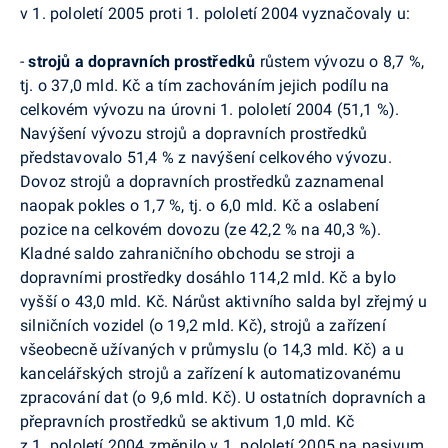
v 1. pololetí 2005 proti 1. pololetí 2004 vyznačovaly u:
-
strojů a dopravních prostředků
růstem vývozu o 8,7 %,
tj. o 37,0 mld. Kč a tím zachováním jejich podílu na
celkovém vývozu na úrovni 1. pololetí 2004 (51,1 %).
Navýšení vývozu strojů a dopravních prostředků
představovalo 51,4 % z navýšení celkového vývozu.
Dovoz strojů a dopravních prostředků zaznamenal
naopak pokles o 1,7 %, tj. o 6,0 mld. Kč a oslabení
pozice na celkovém dovozu (ze 42,2 % na 40,3 %).
Kladné saldo zahraničního obchodu se stroji a
dopravními prostředky dosáhlo 114,2 mld. Kč a bylo
vyšší o 43,0 mld. Kč. Nárůst aktivního salda byl zřejmý u
silničních vozidel (o 19,2 mld. Kč), strojů a zařízení
všeobecně užívaných v průmyslu (o 14,3 mld. Kč) a u
kancelářských strojů a zařízení k automatizovanému
zpracování dat (o 9,6 mld. Kč). U ostatních dopravních a
přepravních prostředků se aktivum 1,0 mld. Kč
z 1. pololetí 2004 změnilo v 1. pololetí 2005 na pasivum