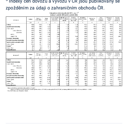
Indexy cen dovozu a vývozu v ČR jsou publikovány se
zpožděním za údaji o zahraničním obchodu ČR.