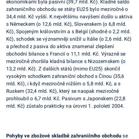
ekonomikami byla pasivní (39,7 mld. Kč). Kladné saldo
zahraničního obchodu se státy EU25 bylo meziročně o
34,4 mld. Kč vyšší. K největšímu navýšení došlo u aktiva
s Německem (o 12,6 mld. Kč), Slovenskem (o 6,8 mld.
Kč), Spojeným královstvím a s Belgií (shodně o 2,2 mld.
Kč), schodek se významněji snížil u Itálie (o 2,6 mld. Kč)
a přechod z pasiva do aktiva znamenal zlepšení
obchodní bilance s Francií o 11,1 mld. Kč. Výrazně se
meziročně zhoršila kladná bilance s Nizozemskem (o
13,2 mld. Kč). Z dalších států (mimo EU25) skončil
vysokým schodkem zahraniční obchod s Čínou (35,6
mld. Kč), i když meziročně nižším o 5,8 mld. Kč, a s
Ruskem (32,4 mld. Kč), který se naopak meziročně
prohloubil o 6,7 mld. Kč. Pasivum s Japonskem (22,8
mld. Kč) zůstalo prakticky na úrovni 1. pololetí 2004.
Pohyby ve zbožové skladbě zahraničního obchodu
se