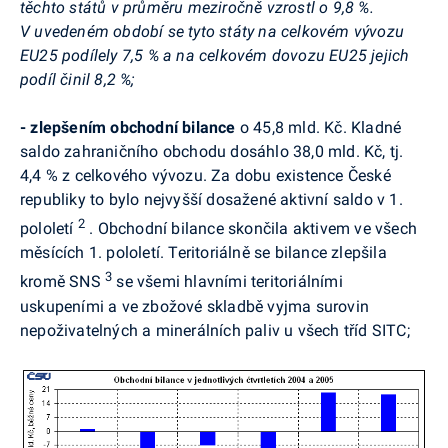
těchto států v průměru meziročně vzrostl o 9,8 %.
V uvedeném období se tyto státy na celkovém vývozu
EU25 podílely 7,5 % a na celkovém dovozu EU25 jejich
podíl činil 8,2 %;
- zlepšením obchodní bilance
o 45,8 mld. Kč. Kladné
saldo zahraničního obchodu dosáhlo 38,0 mld. Kč, tj.
4,4 % z celkového vývozu. Za dobu existence České
republiky to bylo nejvyšší dosažené aktivní saldo v 1.
2
pololetí
. Obchodní bilance skončila aktivem ve všech
měsících 1. pololetí. Teritoriálně se bilance zlepšila
3
kromě SNS
se všemi hlavními teritoriálními
uskupeními a ve zbožové skladbě vyjma surovin
nepoživatelných a minerálních paliv u všech tříd SITC;