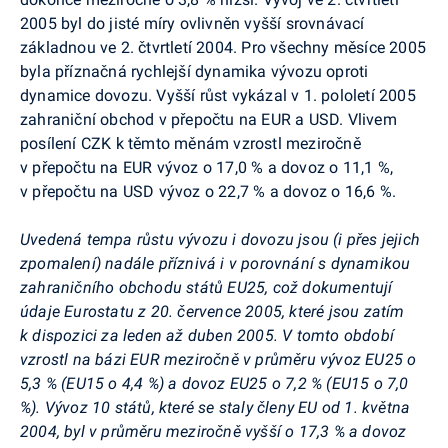
2005 byl do jisté míry ovlivněn vyšší srovnávací
základnou ve 2. čtvrtletí 2004. Pro všechny měsíce 2005
byla příznačná rychlejší dynamika vývozu oproti
dynamice dovozu. Vyšší růst vykázal v 1. pololetí 2005
zahraniční obchod v přepočtu na EUR a USD. Vlivem
posílení CZK k těmto měnám vzrostl meziročně
v přepočtu na EUR vývoz o 17,0 % a dovoz o 11,1 %,
v přepočtu na USD vývoz o 22,7 % a dovoz o 16,6 %.
Uvedená tempa růstu vývozu i dovozu jsou (i přes jejich
zpomalení) nadále příznivá i v porovnání s dynamikou
zahraničního obchodu států EU25, což dokumentují
údaje Eurostatu z 20. července 2005, které jsou zatím
k dispozici za leden až duben 2005. V tomto období
vzrostl na bázi EUR meziročně v průměru vývoz EU25 o
5,3 % (EU15 o 4,4 %) a dovoz EU25 o 7,2 % (EU15 o 7,0
%). Vývoz 10 států, které se staly členy EU od 1. května
2004, byl v průměru meziročně vyšší o 17,3 % a dovoz