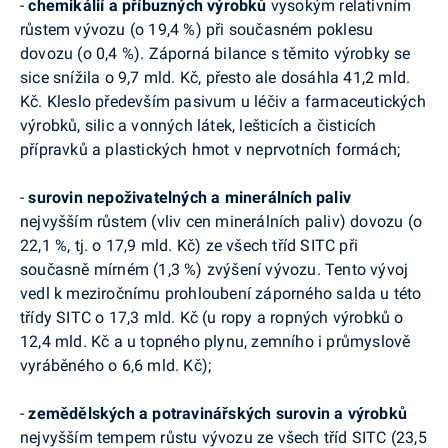
-
chemikálií a příbuzných výrobků
vysokým relativním
růstem vývozu (o 19,4 %) při současném poklesu
dovozu (o 0,4 %). Záporná bilance s těmito výrobky se
sice snížila o 9,7 mld. Kč, přesto ale dosáhla 41,2 mld.
Kč. Kleslo především pasivum u léčiv a farmaceutických
výrobků, silic a vonných látek, lešticích a čisticích
přípravků a plastických hmot v neprvotních formách;
-
surovin nepoživatelných a minerálních paliv
nejvyšším růstem (vliv cen minerálních paliv) dovozu (o
22,1 %, tj. o 17,9 mld. Kč) ze všech tříd SITC při
současně mírném (1,3 %) zvýšení vývozu. Tento vývoj
vedl k meziročnímu prohloubení záporného salda u této
třídy SITC o 17,3 mld. Kč (u ropy a ropných výrobků o
12,4 mld. Kč a u topného plynu, zemního i průmyslově
vyráběného o 6,6 mld. Kč);
-
zemědělských a potravinářských surovin a výrobků
nejvyšším tempem růstu vývozu ze všech tříd SITC (23,5