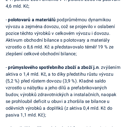
4,6 mld. Kč;
-
polotovarů a materiálů
podprůměrnou dynamikou
vývozu a zejména dovozu, což se projevilo v oslabení
pozice těchto výrobků v celkovém vývozu i dovozu.
Aktivum obchodní bilance s polotovary a materiály
vzrostlo o 8,6 mld. Kč a představovalo téměř 19 % ze
zlepšení celkové obchodní bilance;
-
průmyslového spotřebního zboží a zboží j.n
. zvýšením
aktiva o 1,4 mld. Kč, a to díky předstihu růstu vývozu
(5,2 %) před růstem dovozu (3,9 %). Kladné saldo
vzrostlo u nábytku a jeho dílů a prefabrikovaných
budov, výrobků zdravotnických a instalačních, naopak
se prohloubil deficit u obuvi a zhoršila se bilance u
oděvních výrobků a doplňků (z aktiva 0,4 mld. Kč do
pasiva 1,1 mld. Kč);