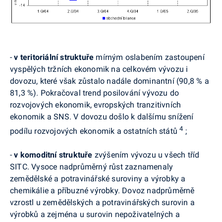
-
v teritoriální struktuře
mírným oslabením zastoupení
vyspělých tržních ekonomik na celkovém vývozu i
dovozu, které však zůstalo nadále dominantní (90,8 % a
81,3 %). Pokračoval trend posilování vývozu do
rozvojových ekonomik, evropských tranzitivních
ekonomik a SNS. V dovozu došlo k dalšímu snížení
4
podílu rozvojových ekonomik a ostatních států
;
-
v komoditní struktuře
zvýšením vývozu u všech tříd
SITC. Vysoce nadprůměrný růst zaznamenaly
zemědělské a potravinářské suroviny a výrobky a
chemikálie a příbuzné výrobky. Dovoz nadprůměrně
vzrostl u zemědělských a potravinářských surovin a
výrobků a zejména u surovin nepoživatelných a