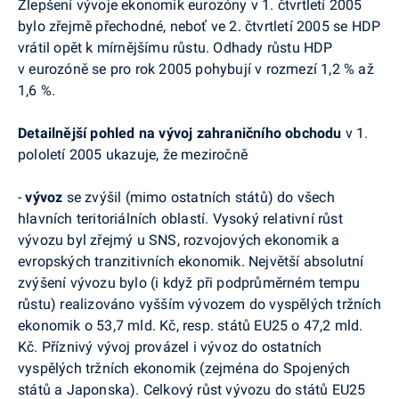
Zlepšení vývoje ekonomik eurozóny v 1. čtvrtletí 2005
bylo zřejmě přechodné, neboť ve 2. čtvrtletí 2005 se HDP
vrátil opět k mírnějšímu růstu. Odhady růstu HDP
v eurozóně se pro rok 2005 pohybují v rozmezí 1,2 % až
1,6 %.
Detailnější pohled na vývoj zahraničního obchodu
v 1.
pololetí 2005 ukazuje, že meziročně
-
vývoz
se zvýšil (mimo ostatních států) do všech
hlavních teritoriálních oblastí. Vysoký relativní růst
vývozu byl zřejmý u SNS, rozvojových ekonomik a
evropských tranzitivních ekonomik. Největší absolutní
zvýšení vývozu bylo (i když při podprůměrném tempu
růstu) realizováno vyšším vývozem do vyspělých tržních
ekonomik o 53,7 mld. Kč, resp. států EU25 o 47,2 mld.
Kč. Příznivý vývoj provázel i vývoz do ostatních
vyspělých tržních ekonomik (zejména do Spojených
států a Japonska). Celkový růst vývozu do států EU25