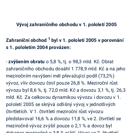
Vývoj zahraničního obchodu v 1. pololetí 2005
1
Zahraniční obchod
byl v 1. pololetí 2005 v porovnání
s 1. pololetím 2004 provázen:
-
zvýšením obratu
o 5,8 %, tj. o 98,3 mld. Kč. Obrat
zahraničního obchodu dosáhl 1 778,9 mld. Kč a na jeho
meziročním navýšení měl převažující podíl (73,2%)
vývoz, vliv dovozu činil pouze 26,8 %. Meziroční růst
vývozu byl 8,6 %, tj. 72,0 mld. Kč a dovozu 3,1 %, tj. 26,3
mld. Kč. Za celkovou dynamikou vývozu i dovozu v 1.
pololetí 2005 se skrývá odlišný vývoj v jednotlivých
čtvrtletích. V 1. čtvrtletí meziroční růst vývozu
představoval 16,6 % a dovozu 11,8 %, ve 2. čtvrtletí se
meziročně vývoz zvýšil pouze o 2,1 % a dovoz byl
dokonce meziročně o 3,8 % nižší. Vývoj ve 2. čtvrtletí