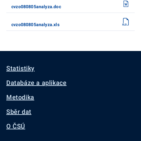
cvzo080805analyza.doc
cvzo080805analyza.xls
Statistiky
Databáze a aplikace
Metodika
Sběr dat
O ČSÚ