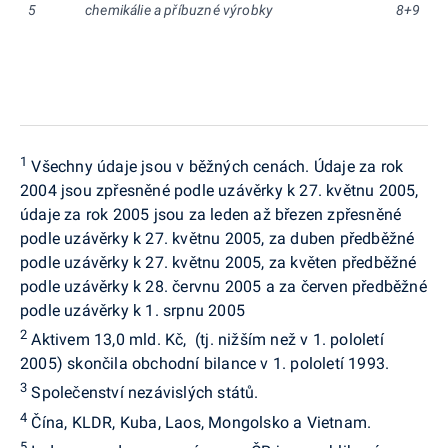
5
chemikálie a příbuzné výrobky
8+9
p
1
Všechny údaje jsou v běžných cenách. Údaje za rok
2004 jsou zpřesněné podle uzávěrky k 27. květnu 2005,
údaje za rok 2005 jsou za leden až březen zpřesněné
podle uzávěrky k 27. květnu 2005, za duben předběžné
podle uzávěrky k 27. květnu 2005, za květen předběžné
podle uzávěrky k 28. červnu 2005 a za červen předběžné
podle uzávěrky k 1. srpnu 2005
2
Aktivem 13,0 mld. Kč, (tj. nižším než v 1. pololetí
2005) skončila obchodní bilance v 1. pololetí 1993.
3
Společenství nezávislých států.
4
Čína, KLDR, Kuba, Laos, Mongolsko a Vietnam.
5