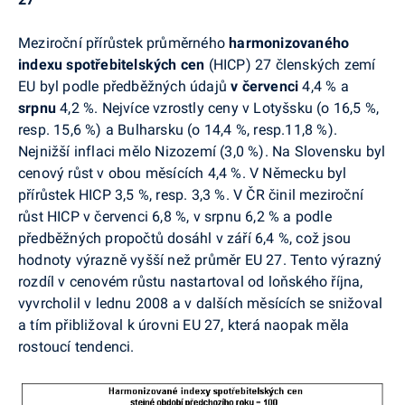
Meziroční přírůstek průměrného
harmonizovaného
indexu spotřebitelských cen
(HICP) 27 členských zemí
EU byl podle předběžných údajů
v červenci
4,4 %
a
srpnu
4,2 %. Nejvíce vzrostly ceny v Lotyšsku (o 16,5 %,
resp. 15,6 %) a Bulharsku (o 14,4 %, resp.11,8 %).
Nejnižší inflaci mělo Nizozemí (3,0 %). Na Slovensku byl
cenový růst v obou měsících 4,4 %. V Německu byl
přírůstek HICP 3,5 %, resp. 3,3 %. V ČR činil meziroční
růst HICP v červenci 6,8 %, v srpnu 6,2 % a podle
předběžných propočtů dosáhl v září 6,4 %, což jsou
hodnoty výrazně vyšší než průměr EU 27. Tento výrazný
rozdíl v cenovém růstu nastartoval od loňského října,
vyvrcholil v lednu 2008 a v dalších měsících se snižoval
a tím přibližoval k úrovni EU 27, která naopak měla
rostoucí tendenci.