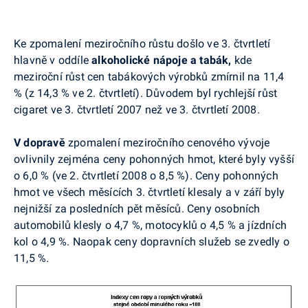
Ke zpomalení meziročního růstu došlo ve 3. čtvrtletí
hlavně v oddíle
alkoholické nápoje a tabák,
kde
meziroční růst cen tabákových výrobků zmírnil na 11,4
% (z 14,3 % ve 2. čtvrtletí). Důvodem byl rychlejší růst
cigaret ve 3. čtvrtletí 2007 než ve 3. čtvrtletí 2008.
V
dopravě
zpomalení meziročního cenového vývoje
ovlivnily zejména ceny pohonných hmot, které byly vyšší
o 6,0 % (ve 2. čtvrtletí 2008 o 8,5 %). Ceny pohonných
hmot ve všech měsících 3. čtvrtletí klesaly a v září byly
nejnižší za posledních pět měsíců. Ceny osobních
automobilů klesly o 4,7 %, motocyklů o 4,5 % a jízdních
kol o 4,9 %. Naopak ceny dopravních služeb se zvedly o
11,5 %.