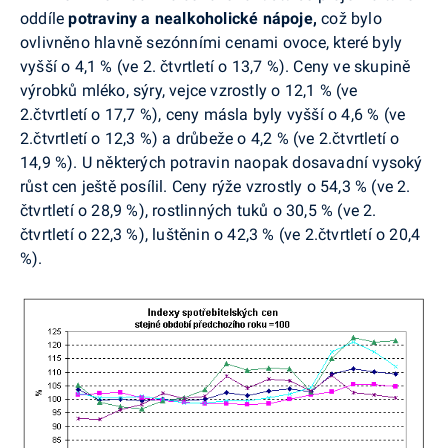
oddíle
potraviny a nealkoholické
nápoje,
což
bylo
ovlivněno hlavně
sezónními cenami ovoce, které byly
vyšší o 4,1 % (ve 2. čtvrtletí o 13,7 %). Ceny ve skupině
výrobků mléko, sýry, vejce vzrostly o 12,1 % (ve
2.čtvrtletí o 17,7 %), ceny másla byly vyšší o 4,6 % (ve
2.čtvrtletí o 12,3 %) a drůbeže o 4,2 % (ve 2.čtvrtletí o
14,9 %). U některých potravin naopak dosavadní vysoký
růst cen ještě posílil. Ceny rýže vzrostly o 54,3 % (ve 2.
čtvrtletí o 28,9 %), rostlinných tuků o 30,5 % (ve 2.
čtvrtletí o 22,3 %), luštěnin o
42,3 % (ve 2.čtvrtletí o 20,4
%).