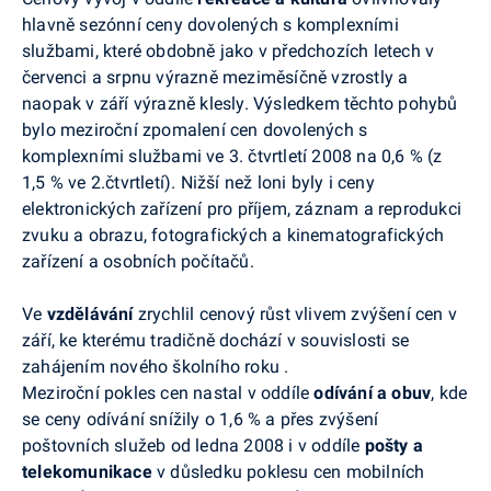
hlavně sezónní ceny dovolených s komplexními
službami, které obdobně jako v předchozích letech v
červenci a srpnu výrazně meziměsíčně vzrostly a
naopak v září výrazně klesly. Výsledkem těchto pohybů
bylo meziroční zpomalení cen dovolených s
komplexními službami ve 3. čtvrtletí 2008 na 0,6 % (z
1,5 % ve 2.čtvrtletí). Nižší než loni byly i ceny
elektronických zařízení pro příjem, záznam a reprodukci
zvuku a obrazu, fotografických a kinematografických
zařízení a osobních počítačů.
Ve
vzdělávání
zrychlil cenový růst vlivem zvýšení cen v
září, ke kterému tradičně dochází v souvislosti se
zahájením nového školního roku .
Meziroční pokles cen nastal v oddíle
odívání a obuv
, kde
se
ceny
odívání snížily o 1,6 % a přes zvýšení
poštovních služeb od ledna 2008 i v oddíle
pošty a
telekomunikace
v důsledku poklesu cen mobilních