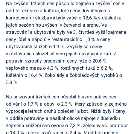
Na zvýšení tržních cen působilo zejména zvýšení cen v
oddíle rekreace a kultura, kde ceny dovolených s
komplexními službami byly vyšší o 12,6 % v důsledku
jejich sezónního zvýšení v červenci a srpnu. Ve
stravování a ubytování byly ve 3. čtvrtletí vyšší zejména
ceny jídel a nápojů v restauracích o 1,0 % a ceny
ubytovacích služeb o 1,1 %. Zvýšily se i ceny
vzdělávacích služeb vlivem jejich navýšení v září. Z
potravin vzrostly především ceny rýže o 20,6 %,
vepřového masa o 4,3 %, rostlinných tuků o 6,2 %,
luštěnin o 16,4 %, čokolády a čokoládových výrobků o
5,3 %.
Na snižování tržních cen působil hlavně pokles cen
odívání o 1,7 % a obuvi o 2,3 %, který způsobily zejména
výprodeje letních druhů oblečení a bot. Nižší byly i ceny
v oddíle potraviny a nealkoholické nápoje v důsledku
zejména snížení cen ovoce o 7,3 %, zeleniny vč. brambor
o 14,0 %, mléka, sýrů, vajec o 2,4 %. V oddíle pošty a