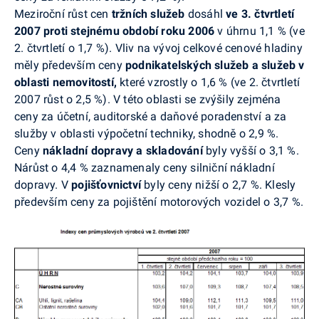
Meziroční růst cen
tržních služeb
dosáhl
ve 3. čtvrtletí
2007
proti stejnému období roku
2006
v úhrnu 1,1 % (ve
2. čtvrtletí o 1,7 %). Vliv na vývoj celkové cenové hladiny
měly především ceny
podnikatelských služeb a služeb v
oblasti nemovitostí,
které vzrostly o 1,6 % (ve 2. čtvrtletí
2007 růst o 2,5 %). V této oblasti se zvýšily zejména
ceny za účetní, auditorské a daňové poradenství a za
služby v oblasti výpočetní techniky, shodně o 2,9 %.
Ceny
nákladní dopravy a skladování
byly vyšší o 3,1 %.
Nárůst o 4,4 % zaznamenaly ceny silniční nákladní
dopravy. V
pojišťovnictví
byly ceny
nižší o 2,7 %. Klesly
především ceny za pojištění motorových vozidel o 3,7 %.