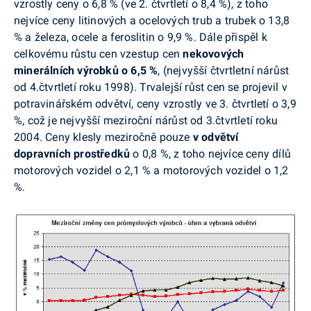
vzrostly ceny o 6,8 % (ve 2. čtvrtletí o 8,4 %), z toho
nejvíce ceny litinových a ocelových trub a trubek o 13,8
% a železa, ocele a feroslitin o 9,9 %. Dále přispěl k
celkovému růstu cen vzestup cen
nekovových
minerálních výrobků o 6,5 %
, (nejvyšší čtvrtletní nárůst
od 4.čtvrtletí roku 1998). Trvalejší růst cen se projevil v
potravinářském odvětví, ceny vzrostly ve 3. čtvrtletí o 3,9
%, což je nejvyšší meziroční nárůst od 3.čtvrtletí roku
2004. Ceny klesly meziročně pouze
v odvětví
dopravních prostředků
o 0,8 %, z toho nejvíce ceny dílů
motorových vozidel o 2,1 % a motorových vozidel o 1,2
%.