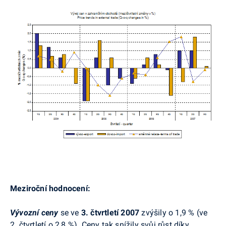
Meziroční hodnocení:
Vývozní ceny
se ve
3. čtvrtletí 2007
zvýšily o 1,9 % (ve
2. čtvrtletí o 2,8 %). Ceny tak snížily svůj růst díky