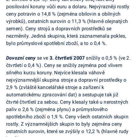
posilování koruny vůči euru a dolaru. Nejvýrazněji rostly
ceny potravin o 14,8 % (zejména obilovin a obilných
výrobků), ostatních surovin o 11,3 % (hlavně olejnatých
semen). Ceny strojů a dopravních prostředků se
nezměnily. Jediná skupina, která zaznamenala pokles,
bylo průmyslové spotřební zboží, a to o 0,4 %.
Dovozní ceny
se ve
3. čtvrtletí 2007
snížily o 0,5 % (ve 2.
čtvrtletí o 0,4 %). Ceny se snížily zejména pod vlivem
silného kurzu koruny. Nejvíce klesala váhově
nejvýznamnější skupina stroje a dopravní prostředky o
2,9 % (zvláště kancelářské stroje a zařízení k
automatickému zpracování dat) a sestupuje tak již
čtvrté čtvrtletí za sebou. Ceny klesaly také u nerostných
paliv o 2,6 % (zejména plynu) a průmyslového
spotřebního zboží o 1,9 %. Ceny všech ostatních skupin
rostly. Z významnějších skupin to byly zejména ceny
ostatních surovin, které se zvýšily o 12,2 % (hlavně rudy