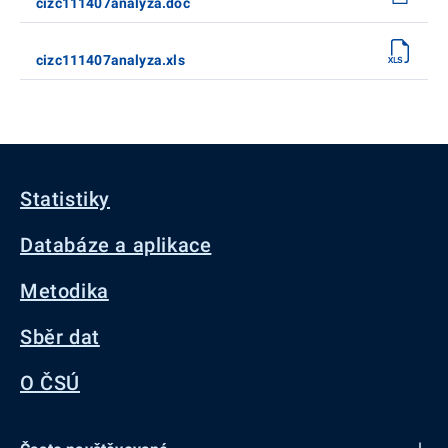
cizc111407analyza.doc
cizc111407analyza.xls
Statistiky
Databáze a aplikace
Metodika
Sběr dat
O ČSÚ