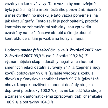
vázány na kurzové vlivy. Tato vazba by samozřejmě
byla ještě silnější u meziměsíčního porovnání, nicméně i
u mezičtvrtletního indexu je tato vazba poměrně silná
jak ukazují grafy. Tento závěr je pochopitelný, protože
kontrakty se zahraničními subjekty jsou zpravidla
uzavírány na delší časové období a čím je období
kontraktu delší, tím je vazba na kurzy silnější.
Hodnota
směnných relací
činila ve
3. čtvrtletí 2007
proti
2. čtvrtletí 2007
99,9 % (ve 2. čtvrtletí 99,2 %). Z
významnějších skupin dosáhly negativních hodnot
směnných relací ostatní suroviny 94,4 % (zejména rudy
kovů), polotovary 99,6 % (zvláště výrobky z korku a
dřeva) a průmyslové spotřební zboží 99,7 % (převážně
obuv). Naopak pozitivních hodnot dosáhly stroje a
dopravní prostředky 100,2 % (hlavně kancelářské stroje
a zařízení k automatickému zpracování dat), chemikálie
100,9 % a potraviny 104,3 %.