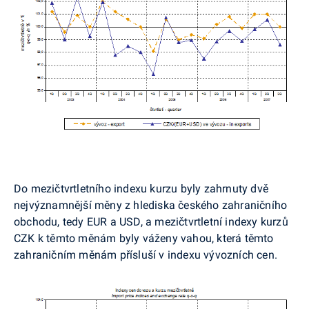
Do mezičtvrtletního indexu kurzu byly zahrnuty dvě
nejvýznamnější měny z hlediska českého zahraničního
obchodu, tedy EUR a USD, a mezičtvrtletní indexy kurzů
CZK k těmto měnám byly váženy vahou, která těmto
zahraničním měnám přísluší v indexu vývozních cen.