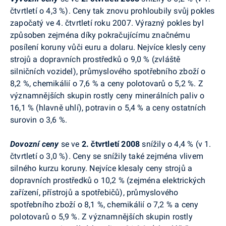
čtvrtletí o 4,3 %). Ceny tak znovu prohloubily svůj pokles
započatý ve 4. čtvrtletí roku 2007. Výrazný pokles byl
způsoben zejména díky pokračujícímu značnému
posílení koruny vůči euru a dolaru. Nejvíce klesly ceny
strojů a dopravních prostředků o 9,0 % (zvláště
silničních vozidel), průmyslového spotřebního zboží o
8,2 %, chemikálií o 7,6 % a ceny polotovarů o 5,2 %. Z
významnějších skupin rostly ceny minerálních paliv o
16,1 % (hlavně uhlí), potravin o 5,4 % a ceny ostatních
surovin o 3,6 %.
Dovozní ceny
se ve
2. čtvrtletí 2008
snížily o 4,4 % (v 1.
čtvrtletí o 3,0 %). Ceny se snížily také zejména vlivem
silného kurzu koruny. Nejvíce klesaly ceny strojů a
dopravních prostředků o 10,2 % (zejména elektrických
zařízení, přístrojů a spotřebičů), průmyslového
spotřebního zboží o 8,1 %, chemikálií o 7,2 % a ceny
polotovarů o 5,9 %. Z významnějších skupin rostly