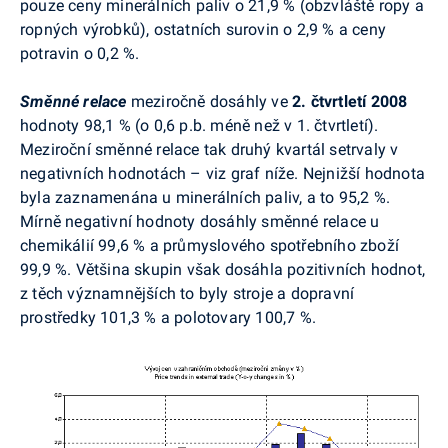
pouze ceny minerálních paliv o 21,9 % (obzvláště ropy a
ropných výrobků), ostatních surovin o 2,9 % a ceny
potravin o 0,2 %.
Směnné relace
meziročně dosáhly ve
2. čtvrtletí 2008
hodnoty 98,1 % (o 0,6 p.b. méně než v 1. čtvrtletí).
Meziroční směnné relace tak druhý kvartál setrvaly v
negativních hodnotách – viz graf níže. Nejnižší hodnota
byla zaznamenána u minerálních paliv, a to 95,2 %.
Mírně negativní hodnoty dosáhly směnné relace u
chemikálií 99,6 % a průmyslového spotřebního zboží
99,9 %. Většina skupin však dosáhla pozitivních hodnot,
z těch významnějších to byly stroje a dopravní
prostředky 101,3 % a polotovary 100,7 %.