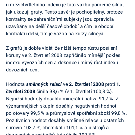
u mezičtvrtletního indexu je tato vazba poměrně silná,
jak ukazují grafy. Tento závěr je pochopitelný, protože
kontrakty se zahraničními subjekty jsou zpravidla
uzavírány na delší časové období a čím je období
kontraktu delší, tím je vazba na kurzy silnější.
Z grafů je dobře vidět, že nižší tempo růstu posílení
koruny ve 2. čtvrtletí 2008 zapříčinilo mírnější pokles
indexu vývozních cen a dokonce i mírný růst indexu
dovozních cen.
Hodnota
směnných relací
ve
2. čtvrtletí 2008
proti
1.
čtvrtletí 2008
činila 98,6 % (v 1. čtvrtletí 100,3 %).
Nejnižší hodnoty dosáhla minerální paliva 91,7 %. Z
významnějších skupin dosáhly negativních hodnot
polotovary 99,5 % a průmyslové spotřební zboží 99,8 %.
Pozitivních hodnot dosáhly směnné relace u ostatních
surovin 103,7 %, chemikálií 101,1 % a u strojů a
dopravních prostředků, kde činily 100,8 %.