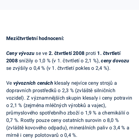
Mezičtvrtletní hodnocení:
Ceny vývozu
se ve
2. čtvrtletí 2008
proti
1. čtvrtletí
2008
snížily o 1,0 % (v 1. čtvrtletí o 2,1 %),
ceny dovozu
se zvýšily o 0,4 % (v 1. čtvrtletí pokles o 2,4 %).
Ve
vývozních cenách
klesaly nejvíce ceny strojů a
dopravních prostředků o 2,3 % (zvláště silničních
vozidel). Z významnějších skupin klesaly i ceny potravin
o 2,1 % (zejména mléčných výrobků a vajec),
průmyslového spotřebního zboží o 1,9 % a chemikálií o
0,7 %. Rostly pouze ceny ostatních surovin o 8,0 %
(zvláště kovového odpadu), minerálních paliv o 3,4 % a
mírně i ceny polotovarů o 0,4 %.