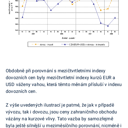
Obdobně při porovnání s mezičtvrtletními indexy
dovozních cen byly mezičtvrtletní indexy kurzů EUR a
USD váženy vahou, která těmto měnám přísluší v indexu
dovozních cen.
Z výše uvedených ilustrací je patrné, že jak v případě
vývozu, tak i dovozu, jsou ceny zahraničního obchodu
vázány na kurzové vlivy. Tato vazba by samozřejmě
byla ještě silnější u meziměsíčního porovnání, nicméně i