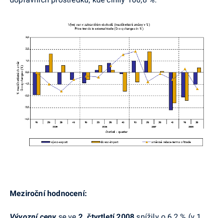
Meziroční hodnocení:
Vývozní ceny
se ve
2. čtvrtletí 2008
snížily o 6,2 % (v 1.