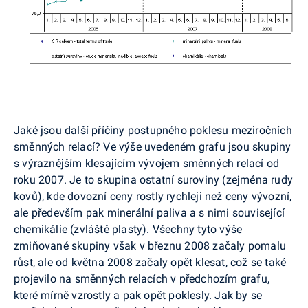
Jaké jsou další příčiny postupného poklesu meziročních
směnných relací? Ve výše uvedeném grafu jsou skupiny
s výraznějším klesajícím vývojem směnných relací od
roku 2007. Je to skupina ostatní suroviny (zejména rudy
kovů), kde dovozní ceny rostly rychleji než ceny vývozní,
ale především pak minerální paliva a s nimi související
chemikálie (zvláště plasty). Všechny tyto výše
zmiňované skupiny však v březnu 2008 začaly pomalu
růst, ale od května 2008 začaly opět klesat, což se také
projevilo na směnných relacích v předchozím grafu,
které mírně vzrostly a pak opět poklesly. Jak by se