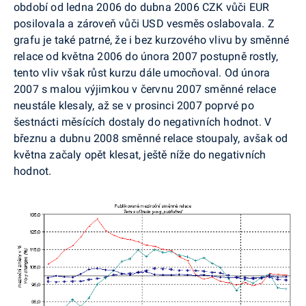
období od ledna 2006 do dubna 2006 CZK vůči EUR
posilovala a zároveň vůči USD vesměs oslabovala. Z
grafu je také patrné, že i bez kurzového vlivu by směnné
relace od května 2006 do února 2007 postupně rostly,
tento vliv však růst kurzu dále umocňoval. Od února
2007 s malou výjimkou v červnu 2007 směnné relace
neustále klesaly, až se v prosinci 2007 poprvé po
šestnácti měsících dostaly do negativních hodnot. V
březnu a dubnu 2008 směnné relace stoupaly, avšak od
května začaly opět klesat, ještě níže do negativních
hodnot.