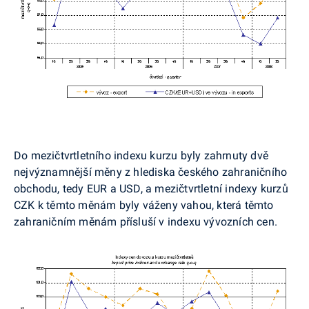
Do mezičtvrtletního indexu kurzu byly zahrnuty dvě
nejvýznamnější měny z hlediska českého zahraničního
obchodu, tedy EUR a USD, a mezičtvrtletní indexy kurzů
CZK k těmto měnám byly váženy vahou, která těmto
zahraničním měnám přísluší v indexu vývozních cen.