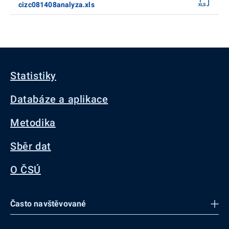
cizc081408analyza.xls
Statistiky
Databáze a aplikace
Metodika
Sběr dat
O ČSÚ
Často navštěvované