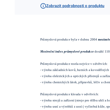
Zobrazit podrobnosti o produktu
Průmyslová produkce byla v dubnu 2004
meziměs
Meziroční index průmyslové produkce
dosáhl 110
Průmyslová produkce rostla nejvíce v odvětvích:
-
výroba základních kovů, hutních a kovodělných
-
výroba elektrických a optických přístrojů a zaří
-
výroba chemických látek, přípravků, léčiv a che
Průmyslová produkce klesala v odvětvích:
-
výroba strojů a zařízení (stroje pro těžbu uhlí a ho
-
výroba usní a výrobků z usní ( vyčiněná kůže, sp