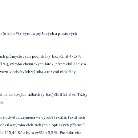
ní (o 20,5 %), výroba pryžových a plastových
ách průmyslových podniků (v b.c.) činil 47,5 %.
,3 %), výroba chemických látek, přípravků, léčiv a
vozu v odvětvích výroba a rozvod elektřiny,
l na celkových tržbách (v b.c.) činil 53,3 %. Tržby
 %.
šině odvětví, zejména ve výrobě textilií, textilních
bků a výroba elektrických a optických přístrojů.
a 115,40 Kč a byla vyšší o 5,5 %. Produktivita