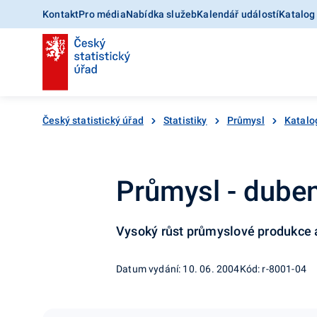
Kontakt
Pro média
Nabídka služeb
Kalendář událostí
Katalog
Český statistický úřad
Statistiky
Průmysl
Katalo
Průmysl - dube
Vysoký růst průmyslové produkce 
Datum vydání: 10. 06. 2004
Kód: r-8001-04