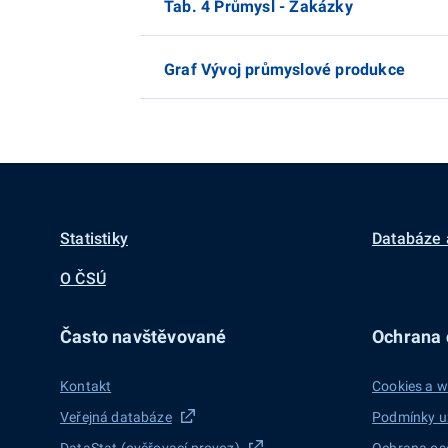
Tab. 4 Průmysl - Zakázky
Graf Vývoj průmyslové produkce
Statistiky
Databáze 
O ČSÚ
Často navštěvované
Ochrana d
Kontakt
Cookies a w
Veřejná databáze
Podmínky u