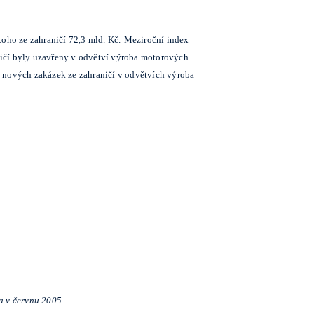
oho ze zahraničí 72,3 mld. Kč.
Meziroční index
ničí byly uzavřeny v odvětví výroba motorových
a nových zakázek ze zahraničí v odvětvích výroba
na v červnu 2005