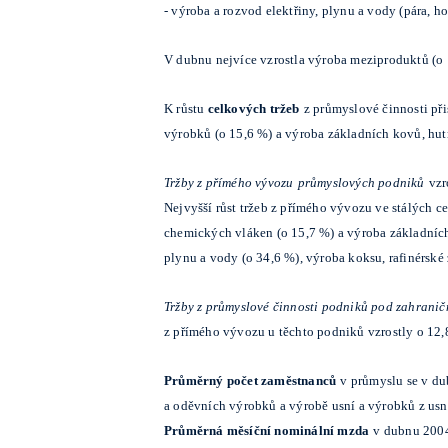
-
výroba a rozvod elektřiny, plynu a vody (pára, ho
V dubnu nejvíce vzrostla výroba meziproduktů (o 1
K růstu
celkových tržeb
z průmyslové činnosti při
výrobků (o 15,6 %) a výroba základních kovů, hu
Tržby z přímého vývozu
průmyslových podniků
vzr
Nejvyšší růst tržeb z přímého vývozu ve stálých ce
chemických vláken (o 15,7 %) a výroba základních
plynu a vody (o 34,6 %), výroba koksu, rafinérské 
Tržby z průmyslové činnosti podniků pod zahranič
z přímého vývozu u těchto podniků vzrostly o 12,8
Průměrný počet zaměstnanců
v průmyslu se v d
a oděvních výrobků a výrobě usní a výrobků z usn
Průměrná měsíční nominální mzda
v dubnu 2004