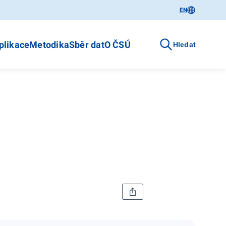
EN
plikace
Metodika
Sběr dat
O ČSÚ
Hledat