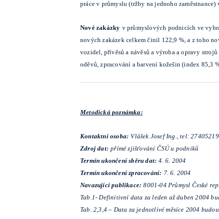
práce v průmyslu (tržby na jednoho zaměstnance) v
Nové zakázky
v průmyslových podnicích ve vybra
nových zakázek celkem činil 122,9 %, a z toho n
vozidel, přívěsů a návěsů a výroba a opravy strojů 
oděvů, zpracování a barvení kožešin (index 85,3 %)
Metodická poznámka:
Kontaktní osoba:
Vlášek Josef Ing., tel: 2740521
Zdroj dat:
přímé zjišťování ČSÚ u podniků
Termín ukončení sběru dat:
4. 6. 2004
Termín ukončení zpracování:
7. 6. 2004
Navazující publikace:
8001-04 Průmysl České rep
Tab.1- Definitivní data za leden až duben 2004 b
Tab. 2,3,4 – Data za jednotlivé měsíce 2004 budo