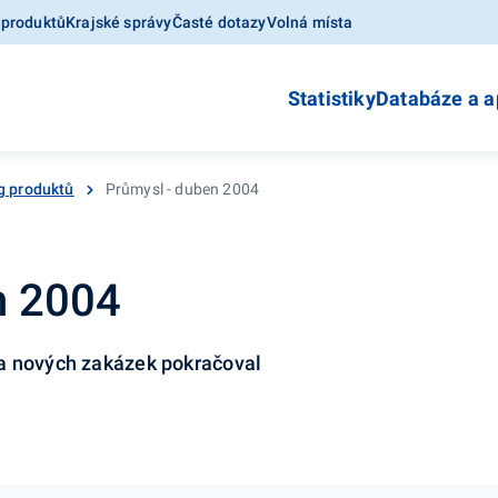
 produktů
Krajské správy
Časté dotazy
Volná místa
Statistiky
Databáze a a
g produktů
Průmysl - duben 2004
n 2004
a nových zakázek pokračoval