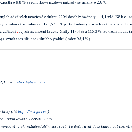
zrostla o 9,8 % a jednotkové mzdové náklady se snížily o 2,6 %.
ných odvětvích uzavřené v dubnu 2004 dosáhly hodnoty 114,4 mld. Kč b.c., z t
ových zakázek ze zahraničí 129,5 %. Největší hodnoty nových zakázek ze zahra
a zařízení
.
Jejich meziroční indexy činily 117,4 % a 115,3 %. Poklesla hodnot
 a výroba textilií a textilních výrobků (index 98,4 %).
92, E-mail:
vlasek@gw.czso.cz
ubliky (též
https://csu.gov.cz
)
udou publikována v červnu 2005.
u revidována při každém dalším zpracování a definitivní data budou publiková