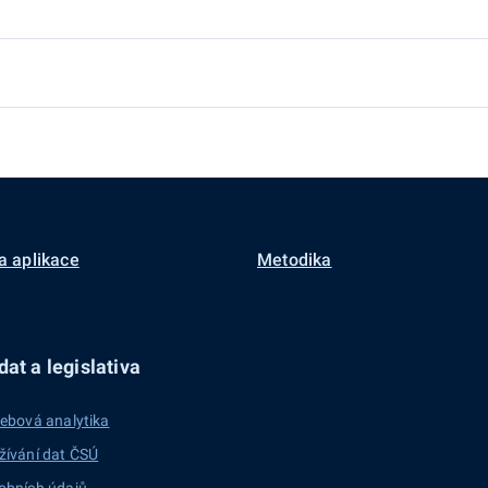
a aplikace
Metodika
at a legislativa
ebová analytika
žívání dat ČSÚ