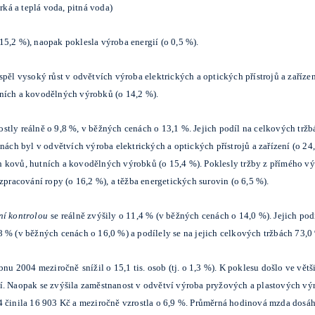
rká a teplá voda, pitná voda)
5,2 %), naopak poklesla výroba energií (o 0,5 %).
spěl vysoký růst v odvětvích výroba elektrických a optických přístrojů a zaříze
tních a kovodělných výrobků (o 14,2 %).
ostly reálně o 9,8 %, v běžných cenách o 13,1 %. Jejich podíl na celkových tržb
nách byl v odvětvích výroba elektrických a optických přístrojů a zařízení (o 24
 kovů, hutních a kovodělných výrobků (o 15,4 %). Poklesly tržby z přímého vý
zpracování ropy (o 16,2 %), a těžba energetických surovin (o 6,5 %).
ní kontrolou
se reálně zvýšily o 11,4 % (v běžných cenách o 14,0 %). Jejich podí
 % (v běžných cenách o 16,0 %) a podílely se na jejich celkových tržbách 73,0
ubnu 2004 meziročně
snížil o 15,1 tis. osob (tj. o 1,3 %). K poklesu došlo ve vět
í. Naopak se zvýšila zaměstnanost v odvětví výroba pryžových a plastových výro
 činila 16 903 Kč a meziročně vzrostla o 6,9 %. Průměrná hodinová mzda dosáhl