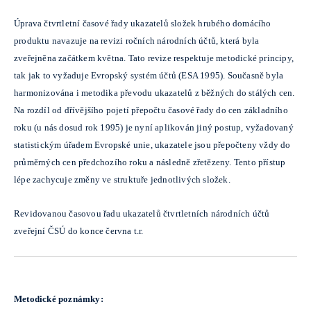
Úprava čtvrtletní časové řady ukazatelů složek hrubého domácího
produktu navazuje na revizi ročních národních účtů, která byla
zveřejněna začátkem května. Tato revize respektuje metodické principy,
tak jak to vyžaduje Evropský systém účtů (ESA 1995). Současně byla
harmonizována i metodika převodu ukazatelů z běžných do stálých cen.
Na rozdíl od dřívějšího pojetí přepočtu časové řady do cen základního
roku (u nás dosud rok 1995) je nyní aplikován jiný postup, vyžadovaný
statistickým úřadem Evropské unie, ukazatele jsou přepočteny vždy do
průměrných cen předchozího roku a následně zřetězeny. Tento přístup
lépe zachycuje změny ve struktuře jednotlivých složek.
Revidovanou časovou řadu ukazatelů čtvrtletních národních účtů
zveřejní ČSÚ do konce června t.r.
Metodické poznámky: