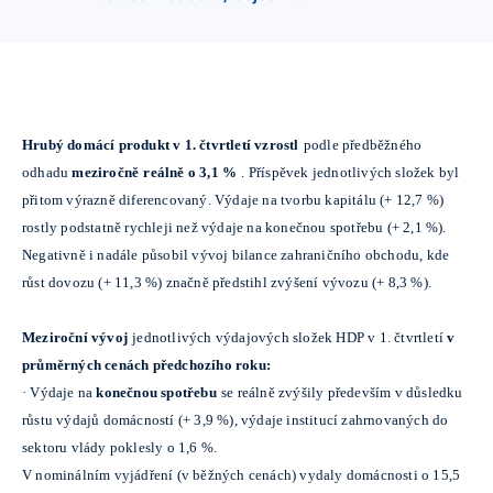
Hrubý domácí produkt v 1. čtvrtletí vzrostl
podle předběžného
odhadu
meziročně
reálně o 3,1 %
. Příspěvek jednotlivých složek byl
přitom výrazně diferencovaný. Výdaje na tvorbu kapitálu (+ 12,7 %)
rostly podstatně rychleji než výdaje na konečnou spotřebu (+ 2,1 %).
Negativně i nadále působil vývoj bilance zahraničního obchodu, kde
růst dovozu (+ 11,3 %) značně předstihl zvýšení vývozu (+ 8,3 %).
Meziroční vývoj
jednotlivých výdajových složek HDP v 1. čtvrtletí
v
průměrných cenách předchozího roku:
· Výdaje na
konečnou spotřebu
se reálně zvýšily především v důsledku
růstu výdajů domácností (+ 3,9 %), výdaje institucí zahrnovaných do
sektoru vlády poklesly o 1,6 %.
V nominálním vyjádření (v běžných cenách) vydaly domácnosti o 15,5