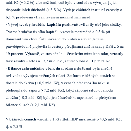
mld. Kč (+ 5,2 %) více než loni, což bylo v souladu s vývojem jejich
disponibilních důchodů (+ 5,5 %). Výdaje vládních institucí vzrostly o
6,1 % především vlivem zvýšení nominálních mezd.
· Vývoj
tvorby hrubého kapitálu
pozitivně ovlivnily obě jeho složky.
Tvorba hrubého fixního kapitálu vzrostla meziročně o 9,5 % při
dominantním vlivu růstu investic do budov a staveb, kde se
pravděpodobně projevila investory předjímaná změna sazby DPH z 5 na
19 procent. Výrazně, ve srovnání s 1. čtvrtletím minulého roku, vzrostly
také zásoby – letos o 17,7 mld. Kč., zatímco loni o 11,6 mld. Kč.
·
Bilance zahraničního obchodu
zbožím a službami
byla značně
ovlivněna vývojem směnných relací. Zatímco v běžných cenách se
dostala do aktiva (+ 0,9 mld. Kč), v cenách předchozího roku se
přehoupla do záporu (- 7,2 mld. Kč), když záporné saldo obchodu
zbožím (- 9,3 mld. Kč) bylo jen částečně kompenzováno přebytkem
bilance služeb (+ 2,1 mld. Kč).
V
běžných cenách
vzrostl v 1. čtvrtletí HDP meziročně o 43,5 mld. Kč,
tj. o 7,3 %.