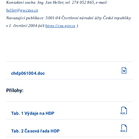
Kontaktní osoba: Ing. Jan Heller, tel. 274 052 865, e-mail:
heller@gw.czso.cz
Navazující publikace: 5001-04 Čtvrtletní národní účty České republiky
v 1. čtvrtletí 2004 (též
https://csu.gov.cz
)
chdp061004.doc
Přílohy:
Tab. 1 Výdaje na HDP
Tab. 2 Časová řada HDP