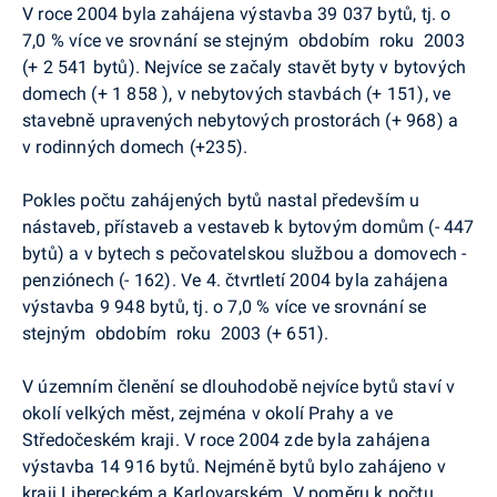
V roce 2004 byla zahájena výstavba 39 037 bytů, tj. o
7,0 % více ve srovnání se stejným obdobím roku 2003
(+ 2 541 bytů). Nejvíce se začaly stavět byty v bytových
domech (+ 1 858 ), v nebytových stavbách (+ 151), ve
stavebně upravených nebytových prostorách (+ 968) a
v rodinných domech (+235).
Pokles počtu zahájených bytů nastal především u
nástaveb, přístaveb a vestaveb k bytovým domům (- 447
bytů) a v bytech s pečovatelskou službou a domovech -
penziónech (- 162). Ve 4. čtvrtletí 2004 byla zahájena
výstavba 9 948 bytů, tj. o 7,0 % více ve srovnání se
stejným obdobím roku 2003 (+ 651).
V územním členění se dlouhodobě nejvíce bytů staví v
okolí velkých měst, zejména v okolí Prahy a ve
Středočeském kraji. V roce 2004 zde byla zahájena
výstavba 14 916 bytů. Nejméně bytů bylo zahájeno v
kraji Libereckém a Karlovarském. V poměru k počtu