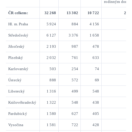
rodinným domů
ČR celkem:
32 268
13 302
10 722
2 45
Hl. m. Praha
5 924
884
4 156
7
Středočeský
6 127
3 376
1 658
31
Jihočeský
2 193
987
478
14
Plzeňský
2 032
761
633
16
Karlovarský
503
254
74
1
Ústecký
888
572
69
4
Liberecký
1 316
499
548
6
Královéhradecký
1 322
548
438
12
Pardubický
1 580
627
405
15
Vysočina
1 581
722
428
15