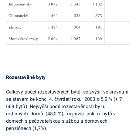
Jihomoravský
3 842
1 543
1 132
34
Olomoucký
1 462
638
373
20
Zlínský
1 494
804
191
28
Moravskoslezský
2 004
1 087
139
35
Rozestavěné byty
Celkový počet rozestavěných bytů se zvýšil ve srovnání
se stavem ke konci 4. čtvrtletí roku 2003 o 5,5 % (+ 7
669 bytů). Nejvyšší podíl rozestavěnosti byl u
rodinných domů (48,0 %), nejnižší pak u bytů v
domech s pečovatelskou službou a domovech -
penziónech (1,7%).