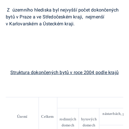
Z územního hlediska byl nejvyšší počet dokončených
bytů v Praze a ve Středočeském kraji, nejmenší
v Karlovarském a Ústeckém kraji.
Struktura dokončených bytů v roce 2004 podle krajů
nástavbách, přís
Území
Celkem
rodinných
bytových
domech
domech