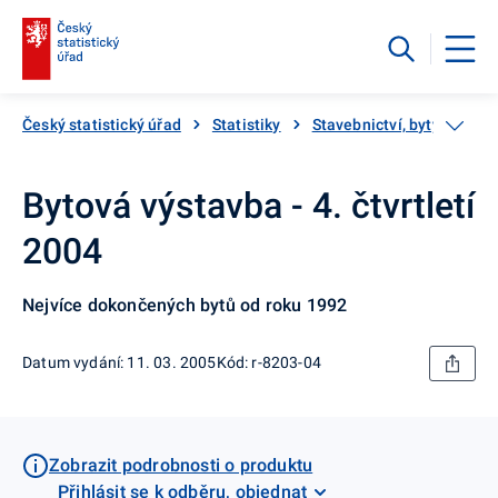
Český statistický úřad
Statistiky
Stavebnictví, byty
Kat
Bytová výstavba - 4. čtvrtletí
2004
Nejvíce dokončených bytů od roku 1992
Datum vydání: 11. 03. 2005
Kód: r-8203-04
Zobrazit podrobnosti o produktu
Přihlásit se k odběru, objednat