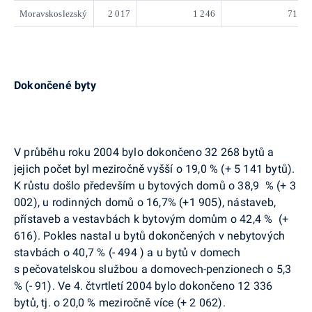
Moravskoslezský
2 017
1 246
71
Dokončené byty
V průběhu roku 2004 bylo dokončeno 32 268 bytů a
jejich počet byl meziročně vyšší o 19,0 % (+ 5 141 bytů).
K růstu došlo především u bytových domů o 38,9 % (+ 3
002), u rodinných domů o 16,7% (+1 905), nástaveb,
přístaveb a vestavbách k bytovým domům o 42,4 % (+
616). Pokles nastal u bytů dokončených v nebytových
stavbách o 40,7 % (- 494 ) a u bytů v domech
s pečovatelskou službou a domovech-penzionech o 5,3
% (- 91). Ve 4. čtvrtletí 2004 bylo dokončeno 12 336
bytů, tj. o 20,0 % meziročně více (+ 2 062).