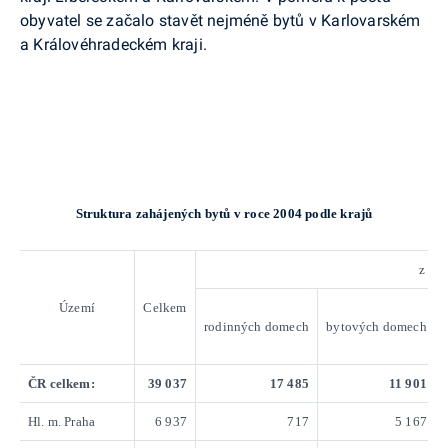
obyvatel se začalo stavět nejméně bytů v Karlovarském
a Královéhradeckém kraji.
Struktura zahájených bytů v roce 2004 podle krajů
z to
Území
Celkem
rodinných domech
bytových domech
ČR celkem:
39 037
17 485
11 901
Hl. m. Praha
6 937
717
5 167