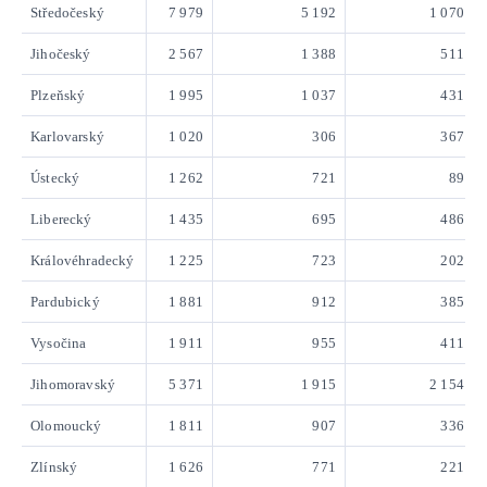
Středočeský
7 979
5 192
1 070
Jihočeský
2 567
1 388
511
Plzeňský
1 995
1 037
431
Karlovarský
1 020
306
367
Ústecký
1 262
721
89
Liberecký
1 435
695
486
Královéhradecký
1 225
723
202
Pardubický
1 881
912
385
Vysočina
1 911
955
411
Jihomoravský
5 371
1 915
2 154
Olomoucký
1 811
907
336
Zlínský
1 626
771
221