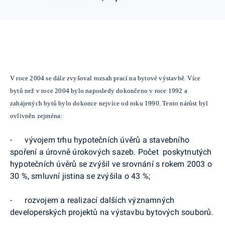
V roce 2004 se dále zvyšoval rozsah prací na bytové výstavbě. Více
bytů než v roce 2004 bylo naposledy dokončeno v roce 1992 a
zahájených bytů bylo dokonce nejvíce od roku 1990. Tento nárůst byl
ovlivněn zejména:
- vývojem trhu hypotečních úvěrů a stavebního
spoření a úrovně úrokových sazeb. Počet poskytnutých
hypotečních úvěrů se zvýšil ve srovnání s rokem 2003 o
30 %, smluvní jistina se zvýšila o 43 %;
- rozvojem a realizací dalších významných
developerských projektů na výstavbu bytových souborů.