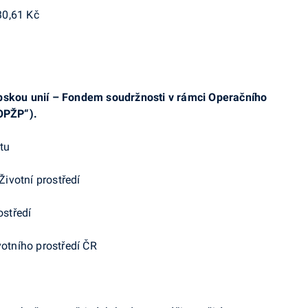
0,61 Kč
opskou unií – Fondem soudržnosti v rámci Operačního
„OPŽP“).
tu
ivotní prostředí
ostředí
votního prostředí ČR