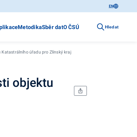
EN
plikace
Metodika
Sběr dat
O ČSÚ
Hledat
 Katastrálního úřadu pro Zlínský kraj
ti objektu