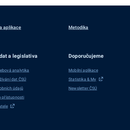
a aplikace
Metodika
at a legislativa
Doporučujeme
ebová analytika
Mobilní aplikace
žívání dat ČSÚ
Statistika & My
obních údajů
Newsletter ČSÚ
o přístupnosti
atele