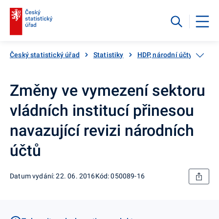
Český statistický úřad
Statistiky
HDP, národní účty
Čtvr
Změny ve vymezení sektoru
vládních institucí přinesou
navazující revizi národních
účtů
Datum vydání: 22. 06. 2016
Kód: 050089-16