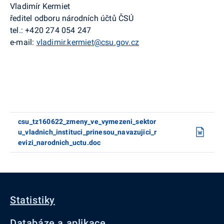
Vladimír Kermiet
ředitel odboru národních účtů ČSÚ
tel.: +420 274 054 247
e-mail:
vladimir.kermiet@csu.gov.cz
csu_tz160622_zmeny_ve_vymezeni_sektor
u_vladnich_instituci_prinesou_navazujici_r
evizi_narodnich_uctu.doc
Statistiky
Databáze a aplikace