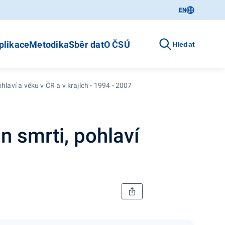
EN
plikace
Metodika
Sběr dat
O ČSÚ
Hledat
laví a věku v ČR a v krajích - 1994 - 2007
 smrti, pohlaví