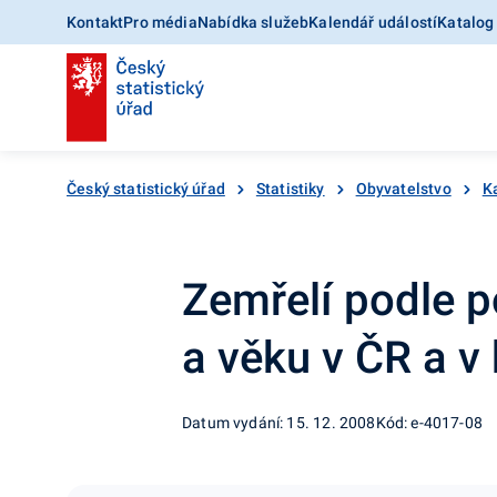
Kontakt
Pro média
Nabídka služeb
Kalendář událostí
Katalog
Český statistický úřad
Statistiky
Obyvatelstvo
K
Zemřelí podle p
a věku v ČR a v 
Datum vydání: 15. 12. 2008
Kód: e-4017-08