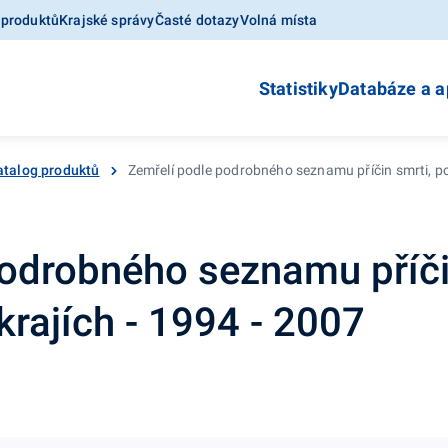
 produktů
Krajské správy
Časté dotazy
Volná místa
Statistiky
Databáze a a
atalog produktů
Zemřelí podle podrobného seznamu příčin smrti, poh
odrobného seznamu příčin
krajích - 1994 - 2007