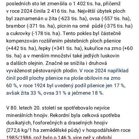
posledních sto let zmenšila o 1 402 tis. ha, přičemž
v roce 2024 činila 2 416 tis. ha. Největší úbytek ploch
byl zaznamenán u žita (-623 tis. ha), ovsa (-557 tis. ha),
brambor (-371 tis. ha), pícnin na orné půdě (-375 tis. ha)
a cukrovky (-178 tis. ha). Tento pokles byl částečně
kompenzován rozšířením pěstebních ploch pšenice
(+442 tis. ha), řepky (+341 tis. ha), kukuřice na zrno (+60
tis. ha) a v menším množství také jedlých luskovin
a dalších olejnin. Značně se snížila i druhová
vyváženost pěstovaných plodin.
V roce 2024 například
činil podíl plochy pšenice na ploše obilovin na zrno
60 %, v roce 1924 byl uvedený podíl pšenice jen 17 %,
avšak žita 33 %, ovsa 31 % a ječmene 18 %.
V 80. letech 20. století se spotřebovalo nejvíce
minerálních hnojiv. Rekordní byla celková spotřeba
dusíkatých, fosforečných a draselných hnojiv
(272,6 kg/1 ha zemědělské půdy) v hospodářském roce
1985/1986, což bylo o 146 % více než v období