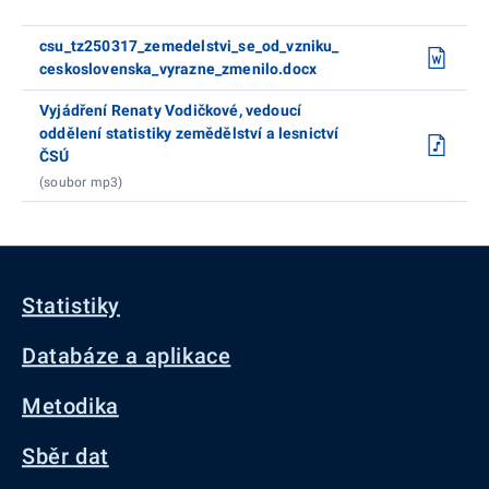
csu_tz250317_zemedelstvi_se_od_vzniku_
ceskoslovenska_vyrazne_zmenilo.docx
Vyjádření Renaty Vodičkové, vedoucí
oddělení statistiky zemědělství a lesnictví
ČSÚ
(soubor mp3)
Statistiky
Databáze a aplikace
Metodika
Sběr dat