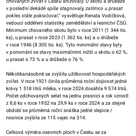
chovaných zvířat v Česku snižovaly. U skotu a drůbeže
v poslední dekádě spíše stagnovaly, zatímco u prasat
pokles stále pokračoval
,“ vysvětluje Renata Vodičková,
vedoucí oddělení statistiky zemědělství a lesnictví ČSÚ.
Minimum chovaného skotu bylo v roce 2011 (1 344 tis.
ks), u prasat v roce 2023 (1 362 tis. ks) a u drůbeže
v roce 1946 (8 305 tis. ks). Tyto minimální stavy byly
v porovnání se stavy maximálními nižší u skotu o 62 %,
u prasat o 73 % a u drůbeže o 76 %.
Několikanásobně se zvýšila užitkovost hospodářských
zvířat. V roce 1921 činila průměrná roční dojivost jedné
krávy 1 518 litrů mléka, v roce 2024 dosáhla 9 574 litrů.
Počet odchovaných selat na jednu prasnici a rok vzrostl
z 8,6 ks v roce 1952 na 29,9 ks v roce 2024 a za stejné
období se průměrná roční snáška jedné slepice /
nosnice zvýšila ze 115 vajec na 314.
Celková výměra osevních ploch v Česku se za