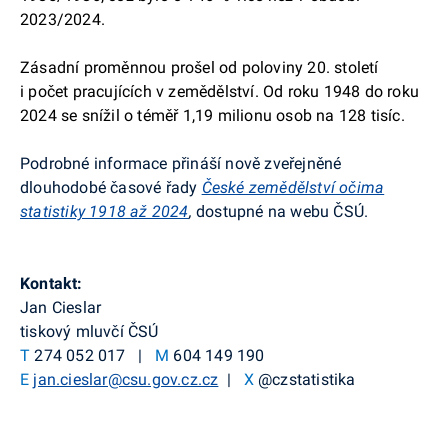
2023/2024.
Zásadní proměnnou prošel od poloviny 20. století
i počet pracujících v zemědělství. Od roku 1948 do roku
2024 se snížil o téměř 1,19 milionu osob na 128 tisíc.
Podrobné informace přináší nově zveřejněné
dlouhodobé časové řady
České zemědělství očima
statistiky 1918 až 2024
,
dostupné na webu ČSÚ.
Kontakt:
Jan Cieslar
tiskový mluvčí ČSÚ
T
274 052 017 |
M
604 149 190
E
jan.cieslar@csu.gov.cz.cz
|
X
@czstatistika