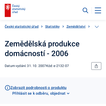
Český statistický úřad
Statistiky
Zemědělství
Katalog 
Zemědělská produkce
domácností - 2006
Datum vydání: 31. 10. 2007
Kód: e-2132-07
Zobrazit podrobnosti o produktu
Přihlásit se k odběru, objednat