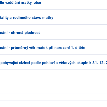
dle vzdělání matky, otce
itality a rodinného stavu matky
nání - úhrnná plodnost
nání - průměrný věk matek při narození 1. dítěte
pobývající cizinci podle pohlaví a věkových skupin k 31. 12.
i