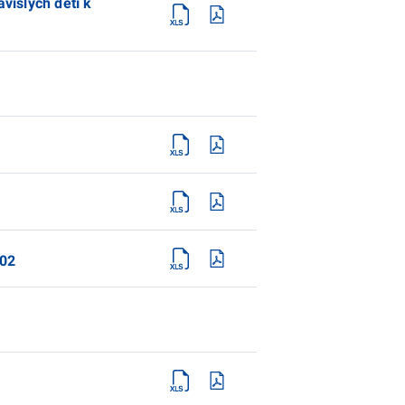
vislých dětí k
002