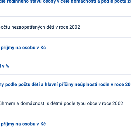
dle rodinného stavu osoby v čele domácnosti a podle počtu zá
 počtu nezaopatřených dětí v roce 2002
 příjmy na osobu v Kč
í v %
ny podle počtu dětí a hlavní příčiny neúplnosti rodin v roce 2
 úhrnem a domácnosti s dětmi podle typu obce v roce 2002
 příjmy na osobu v Kč