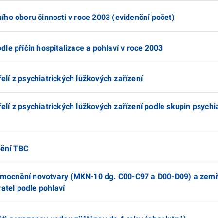
ního oboru činnosti v roce 2003 (evidenční počet)
odle příčin hospitalizace a pohlaví v roce 2003
elí z psychiatrických lůžkových zařízení
řelí z psychiatrických lůžkových zařízení podle skupin psychi
nění TBC
nemocnění novotvary (MKN-10 dg. C00-C97 a D00-D09) a zem
atel podle pohlaví