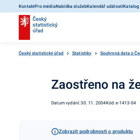
Kontakt
Pro média
Nabídka služeb
Kalendář událostí
Katalog
Český statistický úřad
Statistiky
Souhrnná data o Č
Zaostřeno na ž
Datum vydání: 30. 11. 2004
Kód: e-1413-04
Zobrazit podrobnosti o produktu