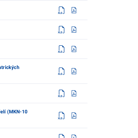
atrických
řelí (MKN-10