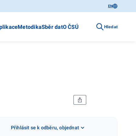
EN
plikace
Metodika
Sběr dat
O ČSÚ
Hledat
Přihlásit se k odběru, objednat