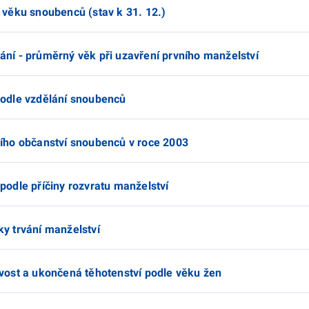
e věku snoubenců (stav k 31. 12.)
ání - průměrný věk při uzavření prvního manželství
 podle vzdělání snoubenců
ního občanství snoubenců v roce 2003
 podle příčiny rozvratu manželství
ky trvání manželství
ovost a ukončená těhotenství podle věku žen