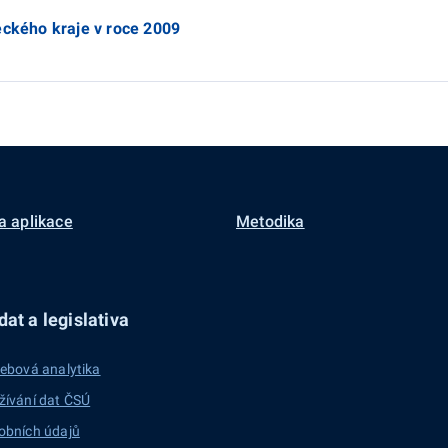
eckého kraje v roce 2009
a aplikace
Metodika
at a legislativa
ebová analytika
žívání dat ČSÚ
obních údajů