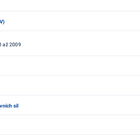
V)
0 až 2009
vních sil