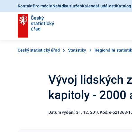
Kontakt
Pro média
Nabídka služeb
Kalendář událostí
Katalog
Český statistický úřad
Statistiky
Regionální statisti
Vývoj lidských 
kapitoly - 2000
Datum vydání: 31. 12. 2010
Kód: e-521363-1