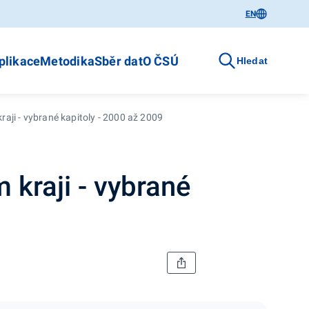
EN
plikace
Metodika
Sběr dat
O ČSÚ
Hledat
raji - vybrané kapitoly - 2000 až 2009
 kraji - vybrané