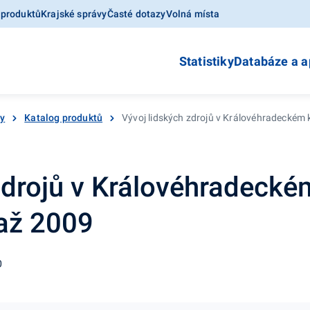
 produktů
Krajské správy
Časté dotazy
Volná místa
Statistiky
Databáze a a
ky
Katalog produktů
Vývoj lidských zdrojů v Královéhradeckém k
zdrojů v Královéhradeckém
 až 2009
0