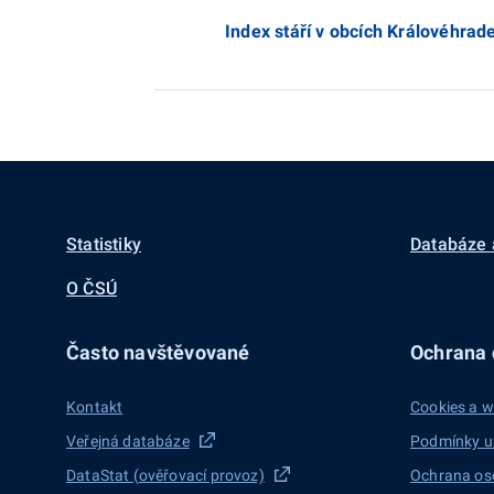
Index stáří v obcích Královéhrad
Statistiky
Databáze 
O ČSÚ
Často navštěvované
Ochrana d
Kontakt
Cookies a w
Veřejná databáze
Podmínky u
DataStat (ověřovací provoz)
Ochrana os