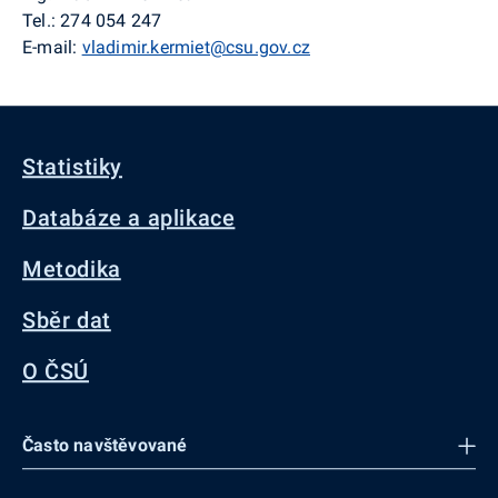
Tel.: 274 054 247
E-mail:
vladimir.kermiet@csu.gov.cz
Statistiky
Databáze a aplikace
Metodika
Sběr dat
O ČSÚ
Často navštěvované