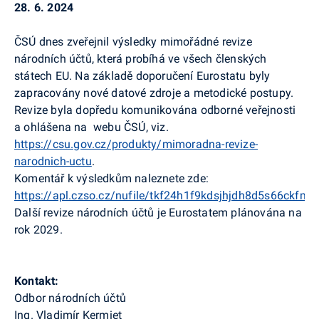
28. 6. 2024
ČSÚ dnes zveřejnil výsledky mimořádné revize
národních účtů, která probíhá ve všech členských
státech EU. Na základě doporučení Eurostatu byly
zapracovány nové datové zdroje a metodické postupy.
Revize byla dopředu komunikována odborné veřejnosti
a ohlášena na webu ČSÚ, viz.
https://csu.gov.cz/produkty/mimoradna-revize-
narodnich-uctu
.
Komentář k výsledkům naleznete zde:
https://apl.czso.cz/nufile/tkf24h1f9kdsjhjdh8d5s66ckf
Další revize národních účtů je Eurostatem plánována na
rok 2029.
Kontakt:
Odbor národních účtů
Ing. Vladimír Kermiet