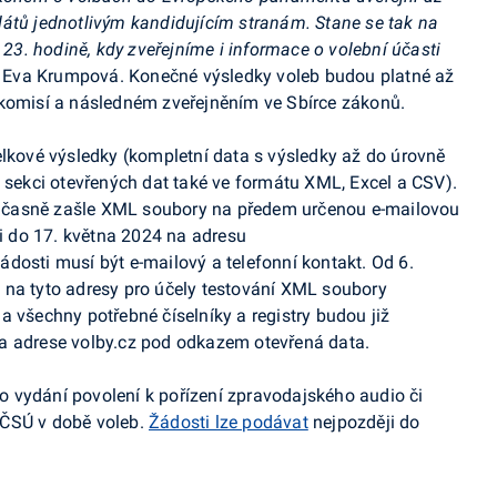
átů jednotlivým kandidujícím stranám. Stane se tak na
 23. hodině, kdy zveřejníme i informace o volební účasti
 Eva
Krumpová
. Konečné výsledky voleb budou platné až
 komisí a následném zveřejněním ve Sbírce zákonů.
elkové výsledky (kompletní data s výsledky až do úrovně
v sekci otevřených dat také ve formátu
XML
, Excel a
CSV
).
učasně zašle
XML
soubory na předem určenou e-mailovou
 do 17. května 2024 na adresu
žádosti musí být e-mailový a telefonní kontakt. Od 6.
na tyto adresy pro účely testování
XML
soubory
a všechny potřebné číselníky a registry budou již
a adrese volby.cz pod odkazem otevřená data.
 vydání povolení k pořízení zpravodajského audio či
 ČSÚ v době voleb.
Žádosti lze podávat
nejpozději do