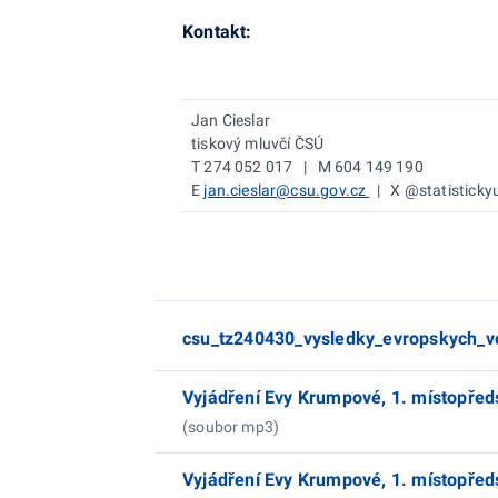
Kontakt:
Jan Cieslar
tiskový mluvčí ČSÚ
T 274 052 017 | M 604 149 190
E
jan.cieslar@csu.gov.cz
| X @statisticky
csu_tz240430_vysledky_evropskych_v
Vyjádření Evy Krumpové, 1. místopřed
(soubor mp3)
Vyjádření Evy Krumpové, 1. místopřed