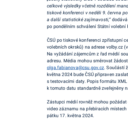
celkové výsledky včetně rozdělení mand
tiskové konferenci v neděli 9. června po
a další statistické zajímavosti,“
dodává
po pondělním schválení Státní volební
ČSÚ po tiskové konferenci zpřístupní c
volebních okrsků) na adrese volby.cz (
Na vyžádání zájemcům z řad médií so
adresu. Média mohou směrovat žádosti
olga.fabianova@csu.gov.cz
. Součástí 
května 2024 bude ČSÚ připraven zaslat 
s testovacími daty. Popis formátu
XML
k tomuto datu standardně zveřejněny n
Zástupci médií rovněž mohou požádat o
video záznamu na přebíracích místech
pátku 17. května 2024.