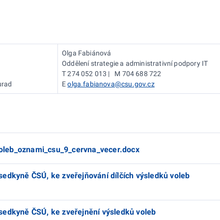
Olga Fabiánová
Oddělení strategie a administrativní podpory IT
T 274 052 013 | M 704 688 722
urad
E
olga.fabianova@csu.gov.cz
oleb_oznami_csu_9_cervna_vecer.docx
sedkyně ČSÚ, ke zveřejňování dílčích výsledků voleb
sedkyně ČSÚ, ke zveřejnění výsledků voleb