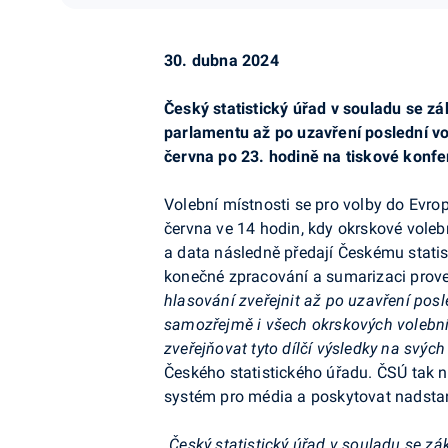
30. dubna 2024
Český statistický úřad v souladu se z
parlamentu až po uzavření poslední vo
června po 23. hodině na tiskové konf
Volební místnosti se pro volby do Evr
června ve 14 hodin, kdy okrskové voleb
a data následně předají Českému statist
konečné zpracování a sumarizaci prove
hlasování zveřejnit až po uzavření posl
samozřejmě i všech okrskových volební
zveřejňovat tyto dílčí výsledky na svýc
Českého statistického úřadu. ČSÚ tak n
systém pro média a poskytovat nadstan
„Český statistický úřad v souladu se 