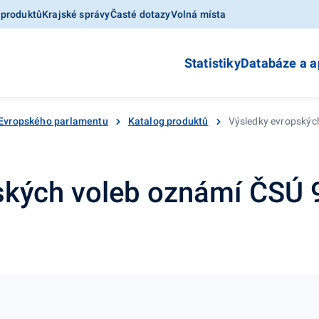
 produktů
Krajské správy
Časté dotazy
Volná místa
Statistiky
Databáze a a
 Evropského parlamentu
Katalog produktů
Výsledky evropských
ských voleb oznámí ČSÚ 9