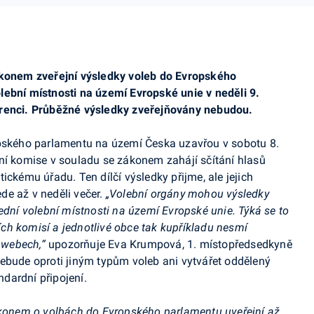
ákonem zveřejní výsledky voleb do Evropského
lební místnosti na území Evropské unie v neděli 9.
erenci. Průběžné výsledky zveřejňovány nebudou.
opského parlamentu na území Česka uzavřou v sobotu 8.
ní komise v souladu se zákonem zahájí sčítání hlasů
ickému úřadu. Ten dílčí výsledky přijme, ale jejich
de až v neděli večer.
„Volební orgány mohou výsledky
ední volební místnosti na území Evropské unie. Týká se to
ch komisí a jednotlivé obce tak kupříkladu nesmí
h webech,“
upozorňuje Eva
Krumpová
, 1. místopředsedkyně
ebude oproti jiným typům voleb ani vytvářet oddělený
dardní připojení.
zákonem o volbách do Evropského parlamentu uveřejní až