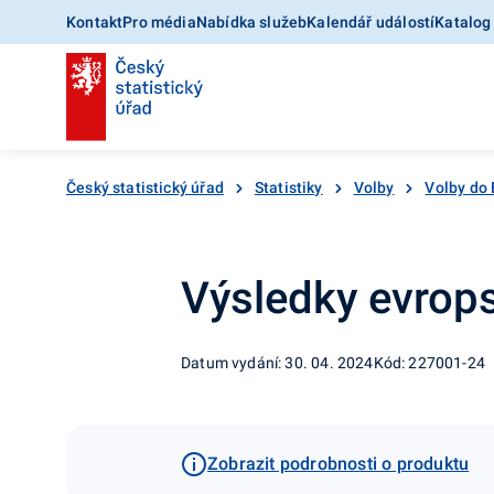
Kontakt
Pro média
Nabídka služeb
Kalendář událostí
Katalog
Český statistický úřad
Statistiky
Volby
Volby do
Výsledky evrop
Datum vydání: 30. 04. 2024
Kód: 227001-24
Zobrazit podrobnosti o produktu