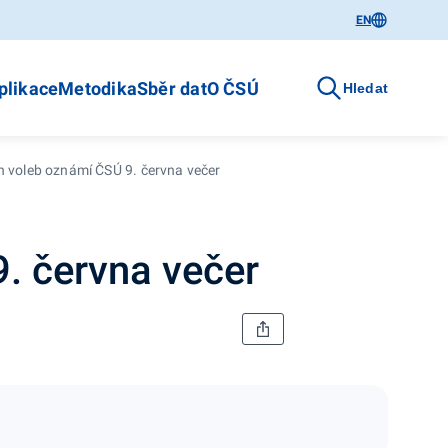
EN
plikace
Metodika
Sběr dat
O ČSÚ
Hledat
 voleb oznámí ČSÚ 9. června večer
. června večer