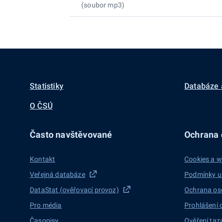
(soubor mp3)
Statistiky
Databáze 
O ČSÚ
Často navštěvované
Ochrana d
Kontakt
Cookies a w
Veřejná databáze
Podmínky u
DataStat (ověřovací provoz)
Ochrana os
Pro média
Prohlášení 
Časopisy
Ověření taz