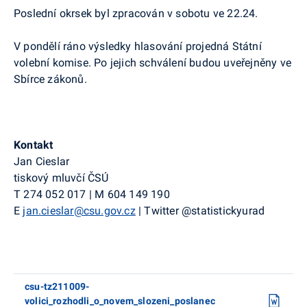
Poslední okrsek byl zpracován v sobotu ve 22.24.
V pondělí ráno výsledky hlasování projedná Státní
volební komise. Po jejich schválení budou uveřejněny ve
Sbírce zákonů.
Kontakt
Jan Cieslar
tiskový mluvčí ČSÚ
T
274 052 017
|
M
604 149 190
E
jan.cieslar@csu.gov.cz
|
Twitter
@
statistickyurad
csu-tz211009-
volici_rozhodli_o_novem_slozeni_poslanec