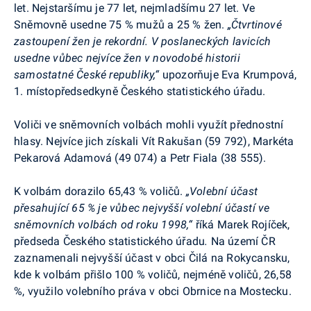
let. Nejstaršímu je 77 let, nejmladšímu 27 let.
Ve
Sněmovně usedne 75 % mužů a 25 % žen.
„Čtvrtinové
zastoupení žen je rekordní. V poslaneckých lavicích
usedne vůbec nejvíce žen v novodobé historii
samostatné České republiky,“
upozorňuje Eva
Krumpová
,
1. místopředsedkyně Českého statistického úřadu.
Voliči ve sněmovních volbách mohli využít přednostní
hlasy. Nejvíce jich získali Vít Rakušan (59 792), Markéta
Pekarová
Adamová (49 074) a Petr Fiala (38 555).
K volbám dorazilo 65,43 % voličů.
„Volební účast
přesahující 65 % je vůbec nejvyšší volební účastí ve
sněmovních volbách od roku 1998,“
říká Marek Rojíček,
předseda Českého statistického úřadu
.
Na území ČR
zaznamenali nejvyšší účast v obci Čilá na Rokycansku,
kde k volbám přišlo 100 % voličů, nejméně voličů, 26,58
%, využilo volebního práva v obci Obrnice na Mostecku.