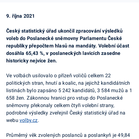
9. října 2021
Český statistický úřad ukončil zpracování výsledků
voleb do Poslanecké sněmovny Parlamentu České
republiky přepočtem hlasů na mandáty. Volební účast
dosáhla 65,43 %, v poslaneckých lavicích zasedne
historicky nejvíce žen.
Ve volbách usilovalo o přízeň voličů celkem 22
politických stran, hnutí a koalic, na jejichž kandidátních
listinách bylo zapsáno 5 242 kandidátů, 3 584 mužů a 1
658 žen. Zákonnou hranici pro vstup do Poslanecké
sněmovny překonaly celkem čtyři volební strany,
podrobné výsledky zveřejnil Český statistický úřad na
webu
volby.cz
.
Průměrný věk zvolených poslanců a poslankyň je 49,84