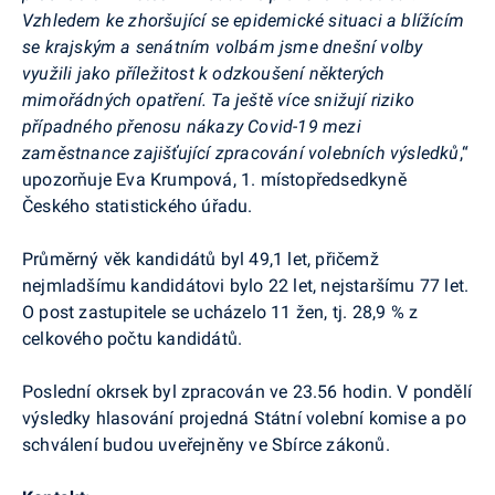
Vzhledem ke zhoršující se epidemické situaci a blížícím
se krajským
a senátním volbám jsme dnešní volby
využili jako příležitost k odzkoušení některých
mimořádných opatření. Ta ještě více snižují riziko
případného přenosu nákazy Covid-19 mezi
zaměstnance zajišťující zpracování volebních výsledků
,“
upozorňuje Eva Krumpová, 1. místopředsedkyně
Českého statistického úřadu.
Průměrný věk kandidátů byl 49,1 let, přičemž
nejmladšímu kandidátovi bylo 22 let, nejstaršímu 77 let.
O post zastupitele se ucházelo 11 žen, tj. 28,9 % z
celkového počtu kandidátů.
Poslední okrsek byl zpracován ve 23.56 hodin. V pondělí
výsledky hlasování projedná Státní volební komise a po
schválení budou uveřejněny ve Sbírce zákonů.