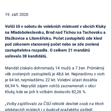
19. září 2020
Voliči šli v sobotu do volebních místností v obcích Kluky
na Mladoboleslavsku, Brod nad Tichou na Tachovsku a
Dlažkovice a Litoměřicku. Počet zastupitelů zde klesl
pod zákonem stanovený počet nebo se zde zvolená
zastupitelstva rozpadla. O celkem 21 mandátů
usilovalo 38 kandidátů.
Mandát získalo dohromady 14 mužů a 7 žen. Průměrný
věk zvolených zastupitelů je 48,6 let. Nejstaršímu z nich
je 64 let, nejmladšímu 22 let. Volební účast dosáhla
66,94 %. Nejvyšší zájem voličů zaznamenali v obci
Kluky, kde se jich k volbám dostavilo 82,26 %.
„
Volby zajišťovalo za ČSÚ několik desítek osob na třech
přebíracích místech i v budově pražského ústředí.