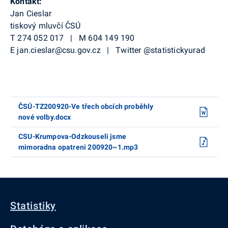
Kontakt:
Jan Cieslar
tiskový mluvčí ČSÚ
T 274 052 017 | M 604 149 190
E jan.cieslar@csu.gov.cz | Twitter @statistickyurad
ČSÚ-TZ200920-Ve třech obcích proběhly
nové volby.docx
CSU-Krumpova-Odzkouseli jsme
mimoradna opatreni 200920~1.mp3
Statistiky