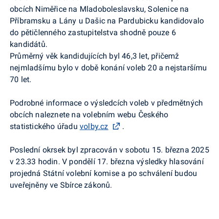
obcích Niměřice na Mladoboleslavsku, Solenice na
Příbramsku a Lány u Dašic na Pardubicku kandidovalo
do pětičlenného zastupitelstva shodně pouze 6
kandidátů.
Průměrný věk kandidujících byl 46,3 let, přičemž
nejmladšímu bylo v době konání voleb 20 a nejstaršímu
70 let.
Podrobné informace o výsledcích voleb v předmětných
obcích naleznete na volebním webu Českého
statistického úřadu
volby.cz
.
Poslední okrsek byl zpracován v sobotu 15. března 2025
v 23.33 hodin. V pondělí 17. března výsledky hlasování
projedná Státní volební komise a po schválení budou
uveřejněny ve Sbírce zákonů.