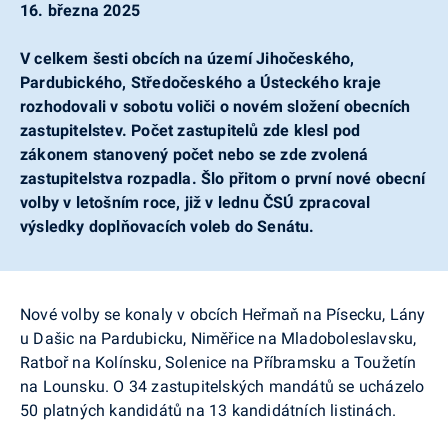
16. března 2025
V celkem šesti obcích na území Jihočeského,
Pardubického, Středočeského a Ústeckého kraje
rozhodovali v sobotu voliči o novém složení obecních
zastupitelstev. Počet zastupitelů zde klesl pod
zákonem stanovený počet nebo se zde zvolená
zastupitelstva rozpadla. Šlo přitom o první nové obecní
volby v letošním roce, již v lednu ČSÚ zpracoval
výsledky doplňovacích voleb do Senátu.
Nové volby se konaly v obcích Heřmaň na Písecku, Lány
u Dašic na Pardubicku, Niměřice na Mladoboleslavsku,
Ratboř na Kolínsku, Solenice na Příbramsku a Toužetín
na Lounsku. O 34 zastupitelských mandátů se ucházelo
50 platných kandidátů na 13 kandidátních listinách.