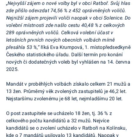
„Nejvyšší zájem o nové volby byl v obci Ratboř. Svůj hlas
zde přišlo odevzdat 74,56 % z 452 oprávněných voličů.
Nejnižší zájem projevili voliči naopak v obci Solenice. Do
volební místnosti zde našlo cestu 40,48 % z celkových
289 oprávněných voličů. Celková volební účast v
letošních prvních nových obecních volbách mírně
přesáhla 53 %,“
říká Eva Krumpová, 1. místopředsedkyně
Českého statistického úřadu. Další termín pro konání
nových či dodatečných voleb byl vyhlášen na 14. června
2025.
Mandát v proběhlých volbách získalo celkem 21 mužů a
13 žen. Průměrný věk zvolených zastupitelů je 46,2 let.
Nejstaršímu zvolenému je 68 let, nejmladšímu 20 let.
O post zastupitele se ucházelo 18 žen, tj. 36 % z
celkového počtu kandidátů a 32 mužů. Nejvíce
kandidátů se o zvolení ucházelo v Ratboři na Kolínsku,
kde o 7 mandátů usilovalo 13 kandidátů. Naopak v