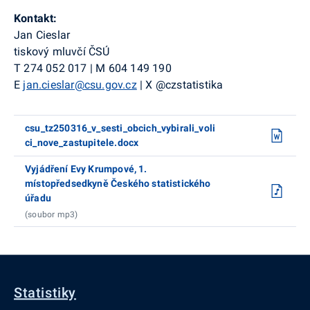
Kontakt:
Jan Cieslar
tiskový mluvčí ČSÚ
T 274 052 017 | M 604 149 190
E
jan.cieslar@csu.gov.cz
| X @czstatistika
csu_tz250316_v_sesti_obcich_vybirali_voli
ci_nove_zastupitele.docx
Vyjádření Evy Krumpové, 1.
místopředsedkyně Českého statistického
úřadu
(soubor mp3)
Statistiky