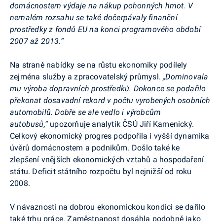
domácnostem výdaje na nákup pohonných hmot. V
nemalém rozsahu se také dočerpávaly finanční
prostředky z fondů EU na konci programového období
2007 až 2013.“
Na straně nabídky se na růstu ekonomiky podílely
zejména služby a zpracovatelský průmysl.
„Dominovala
mu výroba dopravních prostředků. Dokonce se podařilo
překonat dosavadní rekord v počtu vyrobených osobních
automobilů. Dobře se ale vedlo i výrobcům
autobusů,“
upozorňuje analytik ČSÚ Jiří Kamenický.
Celkový ekonomický progres podpořila i vyšší dynamika
úvěrů domácnostem a podnikům. Došlo také ke
zlepšení vnějších ekonomických vztahů a hospodaření
státu. Deficit státního rozpočtu byl nejnižší od roku
2008.
V návaznosti na dobrou ekonomickou kondici se dařilo
také trhu práce. Zaměstnanost dosáhla podobně jako