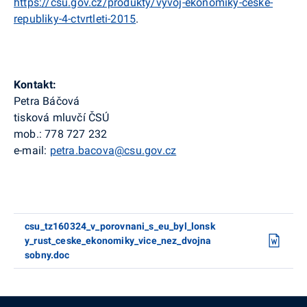
https://csu.gov.cz/produkty/vyvoj-ekonomiky-ceske-
republiky-4-ctvrtleti-2015
.
Kontakt:
Petra Báčová
tisková mluvčí ČSÚ
mob.: 778 727 232
e-mail:
petra.bacova@csu.gov.cz
csu_tz160324_v_porovnani_s_eu_byl_lonsk
y_rust_ceske_ekonomiky_vice_nez_dvojna
sobny.doc