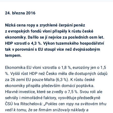
24. března 2016
Nízká cena ropy a zrychlené čerpání peněz
z evropských fondů vloni přispěly k růstu české
ekonomiky. Dařilo se jí nejvíce za posledních osm let.
HDP vzrostl o 4,3 %. Výkon tuzemského hospodářství
tak v porovnání s EU stoupl více než dvojnásobným
tempem.
Ekonomika EU vloni vzrostla o 1,8 %,
eurozóny
jen o 1,5
%. Vyšší růst HDP než Česko měla dle dostupných údajů
za 26 zemí EU pouze Malta (6,3 %). K růstu české
ekonomiky přispěla především domácí poptávka.
Hlavně investice, které se zvedly o 7,5 %. Svou roli ale
sehrály i mimořádné faktory, vysvětluje předsedkyně
ČSÚ Iva Ritschelová: „
Pokles cen ropy na světovém trhu
vedl k tomu, že se firmám snižovaly náklady a