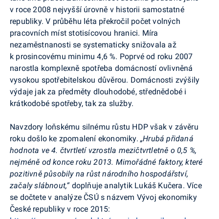
v roce 2008 nejvyšší úrovně v historii samostatné
republiky. V průběhu léta překročil počet volných
pracovních míst stotisícovou hranici. Míra
nezaměstnanosti se systematicky snižovala až
k prosincovému minimu 4,6 %. Poprvé od roku 2007
narostla komplexně spotřeba domácností ovlivněná
vysokou spotřebitelskou důvěrou. Domácnosti zvýšily
výdaje jak za předměty dlouhodobé, střednědobé i
krátkodobé spotřeby, tak za služby.
Navzdory loňskému silnému růstu HDP však v závěru
roku došlo ke zpomalení ekonomiky.
„Hrubá přidaná
hodnota ve 4. čtvrtletí vzrostla mezičtvrtletně o 0,5 %,
nejméně od konce roku 2013. Mimořádné faktory, které
pozitivně působily na růst národního hospodářství,
začaly slábnout,“
doplňuje analytik Lukáš Kučera. Více
se dočtete v analýze ČSÚ s názvem Vývoj ekonomiky
České republiky v roce 2015: