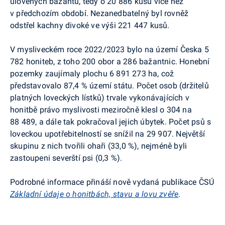
ulovených bažantů, tedy o 20 886 kusů více než
v předchozím období. Nezanedbatelný byl rovněž
odstřel kachny divoké ve výši 221 447 kusů.
V mysliveckém roce 2022/2023 bylo na území Česka 5
782 honiteb, z toho 200 obor a 286 bažantnic. Honební
pozemky zaujímaly plochu 6 891 273 ha, což
představovalo 87,4 % území státu. Počet osob (držitelů
platných loveckých lístků) trvale vykonávajících v
honitbě právo myslivosti meziročně klesl o 304 na
88 489, a dále tak pokračoval jejich úbytek. Počet psů s
loveckou upotřebitelností se snížil na 29 907. Největší
skupinu z nich tvořili ohaři (33,0 %), nejméně byli
zastoupeni severští psi (0,3 %).
Podrobné informace přináší nově vydaná publikace ČSÚ
Základní údaje o honitbách, stavu a lovu zvěře
.