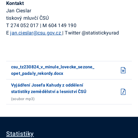
Kontakt
Jan Cieslar
tiskový mluvčí ČSÚ
T
274 052 017
|
M
604 149 190
E
jan.cieslar@csu.gov.cz
|
Twitter
@
statistickyurad
csu_tz230824_v_minule_lovecke_sezone_
opet_padaly_rekordy.docx
Vyjádření Josefa Kahudy z oddělení
statistiky zemědělství a lesnictví ČSÚ
(soubor mp3)
Statistiky