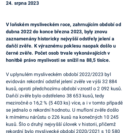
24. srpna 2023
V loňském mysliveckém roce, zahrnujícím období od
dubna 2022 do konce března 2023, byly znovu
zaznamenány historicky nejvyšší odstřely jelení a
daňčí zvěře. K výraznému poklesu naopak došlo u
černé zvěře. Počet osob trvale vykonávajících v
honitbě právo myslivosti se snížil na 88,5 tisíce.
V uplynulém mysliveckém období 2022/2023 byl
evidován rekordní odstřel jelení zvěře ve výši 32 884
kusů, oproti předchozímu období vzrostl o 2 092 kusů.
Daňčí zvěře bylo odstřeleno 38 653 kusů, tedy
meziročně o 16,2 % (5 403 ks) více, a i v tomto případě
se jednalo o rekordní hodnotu. U mufloní zvěře došlo
k mírnému nárůstu o 226 kusů na konečných 10 245
kusů. Šlo o druhý nejvyšší úlovek v historii, přičemž
rekordní bylo myslivecké období 2020/2021 s 10 580