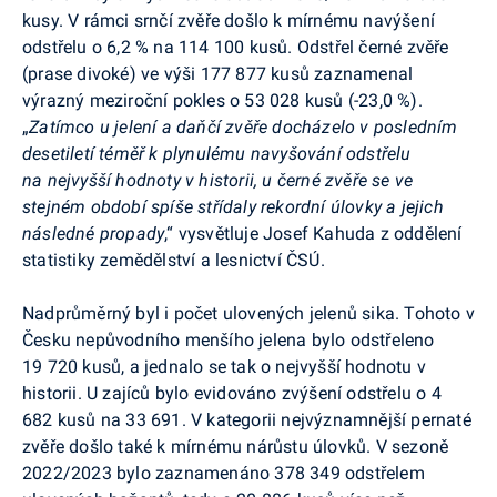
kusy. V rámci srnčí zvěře došlo k mírnému navýšení
odstřelu o 6,2 % na 114 100 kusů. Odstřel černé zvěře
(prase divoké) ve výši 177 877 kusů zaznamenal
výrazný meziroční pokles o 53 028 kusů (-23,0 %).
„
Zatímco u jelení a daňčí zvěře docházelo v posledním
desetiletí téměř k plynulému navyšování odstřelu
na nejvyšší hodnoty v historii, u černé zvěře se ve
stejném období spíše střídaly rekordní úlovky a jejich
následné propady
,“ vysvětluje Josef Kahuda z oddělení
statistiky zemědělství a lesnictví ČSÚ.
Nadprůměrný byl i počet ulovených jelenů sika. Tohoto v
Česku nepůvodního menšího jelena bylo odstřeleno
19 720 kusů, a jednalo se tak o nejvyšší hodnotu v
historii. U zajíců bylo evidováno zvýšení odstřelu o 4
682 kusů na 33 691. V kategorii nejvýznamnější pernaté
zvěře došlo také k mírnému nárůstu úlovků. V sezoně
2022/2023 bylo zaznamenáno 378 349 odstřelem