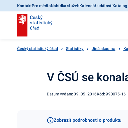
Kontakt
Pro média
Nabídka služeb
Kalendář událostí
Katalog
Český statistický úřad
Statistiky
Jiná skupina
Ka
V ČSÚ se konal
Datum vydání: 09. 05. 2016
Kód: 990075-16
Zobrazit podrobnosti o produktu