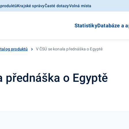
 produktů
Krajské správy
Časté dotazy
Volná místa
Statistiky
Databáze a a
talog produktů
V ČSÚ se konala přednáška o Egyptě
a přednáška o Egyptě