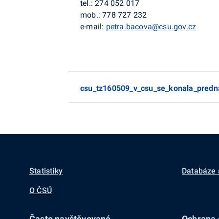
tel.: 274 052 017
mob.: 778 727 232
e-mail:
petra.bacova@csu.gov.cz
csu_tz160509_v_csu_se_konala_predn
Statistiky
Databáze 
O ČSÚ
Často navštěvované
Ochrana d