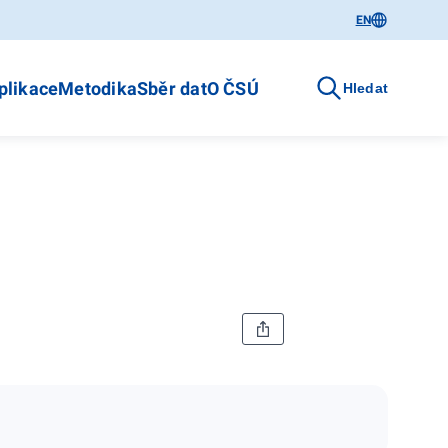
EN
plikace
Metodika
Sběr dat
O ČSÚ
Hledat