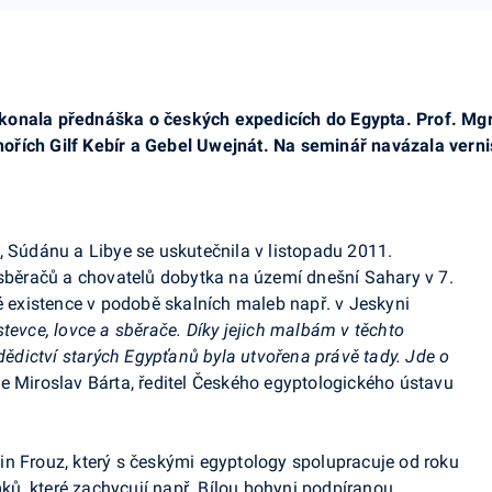
onala přednáška o českých expedicích do Egypta. Prof. Mgr. 
řích Gilf Kebír a Gebel Uwejnát. Na seminář navázala vernis
, Súdánu a Libye se uskutečnila v listopadu 2011.
 sběračů a chovatelů dobytka na území dnešní Sahary v 7.
 své existence v podobě skalních maleb např. v Jeskyni
stevce, lovce a sběrače. Díky jejich malbám v těchto
 dědictví starých Egypťanů byla utvořena právě tady. Jde o
e Miroslav Bárta, ředitel Českého egyptologického ústavu
n Frouz, který s českými egyptology spolupracuje od roku
ů, které zachycují např. Bílou bohyni podpíranou