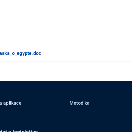
aska_o_egypte.doc
a aplikace
Metodika
at a legislativa