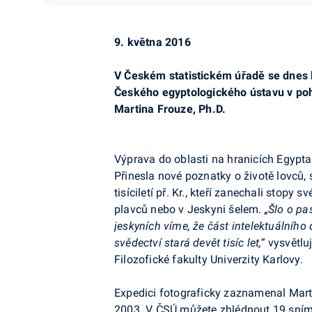
9. května 2016
V Českém statistickém úřadě se dnes k
Českého egyptologického ústavu v poho
Martina Frouze, Ph.D.
Výprava do oblasti na hranicích Egypta
Přinesla nové poznatky o životě lovců,
tisíciletí př. Kr., kteří zanechali stopy
plavců nebo v Jeskyni šelem.
„Šlo o pa
jeskyních víme, že část intelektuálního
svědectví stará devět tisíc let,“
vysvětluj
Filozofické fakulty Univerzity Karlovy.
Expedici fotograficky zaznamenal Marti
2003. V ČSÚ můžete zhlédnout 19 snímk