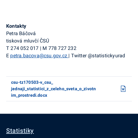
Kontakty
Petra Báčová
tisková mluvčí ČSÚ
T
274 052 017
|
M
778 727 232
E
petra.bacova@csu.gov.cz
|
Twitter
@statistickyurad
csu-tz170503-v_csu_
jednaji_statistici_z_celeho_sveta_o_zivotn
im_prostredi.docx
Statistiky