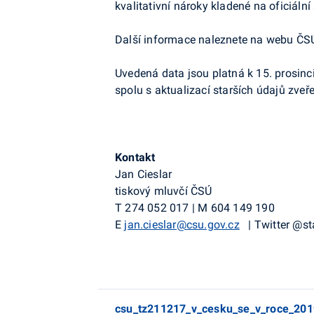
kvalitativní nároky kladené na oficiální
Další informace naleznete na webu ČS
Uvedená data jsou platná k 15. prosin
spolu s aktualizací starších údajů zveře
Kontakt
Jan Cieslar
tiskový mluvčí ČSÚ
T
274 052 017
|
M
604 149 190
E
jan.cieslar@csu.gov.cz
|
Twitter
@
st
csu_tz211217_v_cesku_se_v_roce_2019