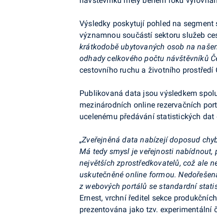
návštěvníků měly během roku vyrovnaně
Výsledky poskytují pohled na segment s
významnou součástí sektoru služeb ces
krátkodobě ubytovaných osob na naš
odhady celkového počtu návštěvníků Če
cestovního ruchu a životního prostředí
Publikovaná data jsou výsledkem spo
mezinárodních online rezervačních port
ucelenému předávání statistických dat 
„Zveřejněná data nabízejí doposud chyb
Má tedy smysl je veřejnosti nabídnout, p
největších zprostředkovatelů, což ale 
uskutečněné online formou. Nedořešen
z webových portálů se standardní stati
Ernest, vrchní ředitel sekce produkčníc
prezentována jako tzv. experimentální č