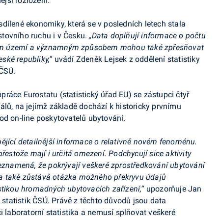
jší rozložení.
dílené ekonomiky, která se v posledních letech stala
tovního ruchu i v Česku.
„Data doplňují informace o počtu
em území a významným způsobem mohou také zpřesňovat
ské republiky,“
uvádí Zdeněk Lejsek z oddělení statistiky
 ČSÚ.
lupráce
Eurostatu
(statistický úřad EU) se zástupci čtyř
álů, na jejímž základě dochází k historicky prvnímu
od on-line poskytovatelů ubytování.
ějící detailnější informace o relativně novém fenoménu.
řestože mají i určitá omezení. Podchycují sice aktivity
neznamená, že pokrývají veškeré zprostředkování ubytování
a také zůstává otázka možného překryvu údajů
stikou hromadných ubytovacích zařízení,“
upozorňuje Jan
h statistik ČSÚ. Právě z těchto důvodů jsou data
i laboratorní statistika a nemusí splňovat veškeré