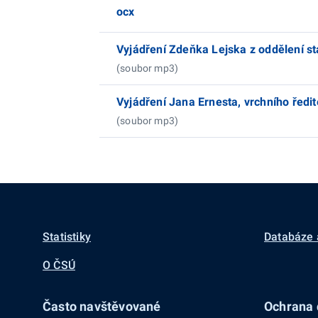
ocx
Vyjádření Zdeňka Lejska z oddělení sta
(soubor mp3)
Vyjádření Jana Ernesta, vrchního ředi
(soubor mp3)
Statistiky
Databáze 
O ČSÚ
Často navštěvované
Ochrana d