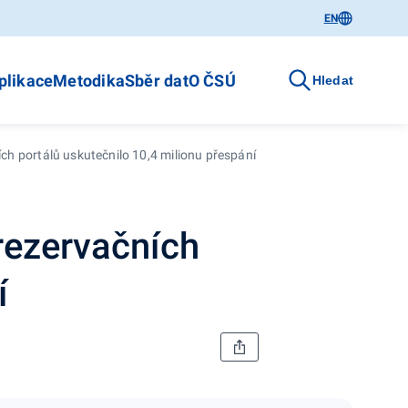
EN
plikace
Metodika
Sběr dat
O ČSÚ
Hledat
ch portálů uskutečnilo 10,4 milionu přespání
rezervačních
í