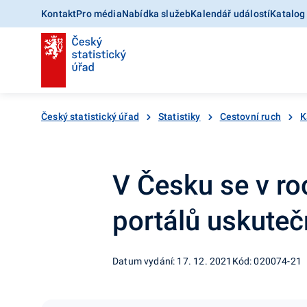
Kontakt
Pro média
Nabídka služeb
Kalendář událostí
Katalog
Český statistický úřad
Statistiky
Cestovní ruch
K
V Česku se v ro
portálů uskuteč
Datum vydání: 17. 12. 2021
Kód: 020074-21