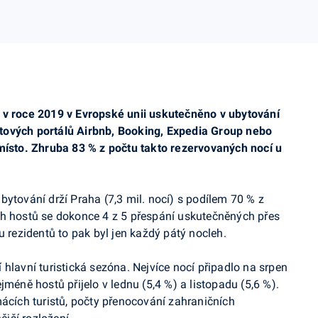
 v roce 2019 v Evropské unii uskutečněno v ubytování
tových portálů
Airbnb
,
Booking
, Expedia Group nebo
 místo. Zhruba 83 % z počtu takto rezervovaných nocí u
bytování drží Praha (7,3 mil. nocí) s podílem 70 % z
ch hostů se dokonce 4 z 5 přespání uskutečněných přes
u rezidentů to pak byl jen každý pátý nocleh.
hlavní turistická sezóna. Nejvíce nocí připadlo na srpen
jméně hostů přijelo v lednu (5,4 %) a listopadu (5,6 %).
mácích turistů, počty přenocování zahraničních