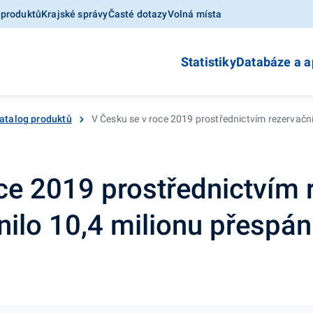
 produktů
Krajské správy
Časté dotazy
Volná místa
Statistiky
Databáze a a
atalog produktů
V Česku se v roce 2019 prostřednictvím rezervační
ce 2019 prostřednictvím 
nilo 10,4 milionu přespán