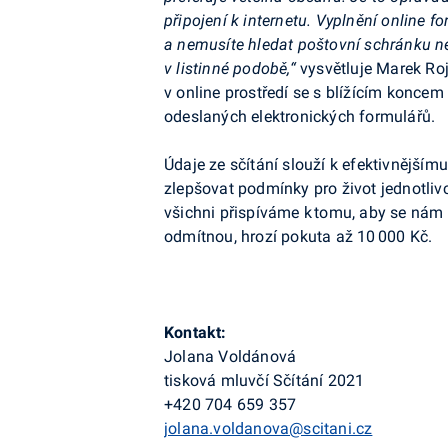
připojení k internetu. Vyplnění online 
a nemusíte hledat poštovní schránku ne
v listinné podobě,“
vysvětluje Marek Roj
v online prostředí se s blížícím koncem 
odeslaných elektronických formulářů.
Údaje ze sčítání slouží k efektivnější
zlepšovat podmínky pro život jednotlivc
všichni přispíváme k tomu, aby se nám v 
odmítnou, hrozí pokuta až 10 000 Kč.
Kontakt:
Jolana Voldánová
tisková mluvčí Sčítání 2021
+420 704 659 357
jolana.voldanova@scitani.cz