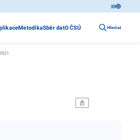
EN
plikace
Metodika
Sběr dat
O ČSÚ
Hledat
 2021