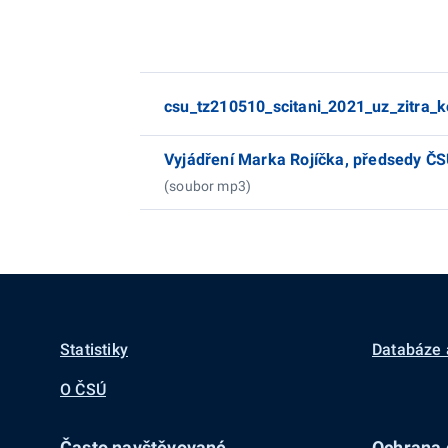
csu_tz210510_scitani_2021_uz_zitra_k
Vyjádření Marka Rojíčka, předsedy Č
(soubor mp3)
Statistiky
Databáze 
O ČSÚ
Často navštěvované
Ochrana d