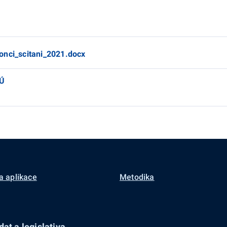
onci_scitani_2021.docx
SÚ
a aplikace
Metodika
at a legislativa