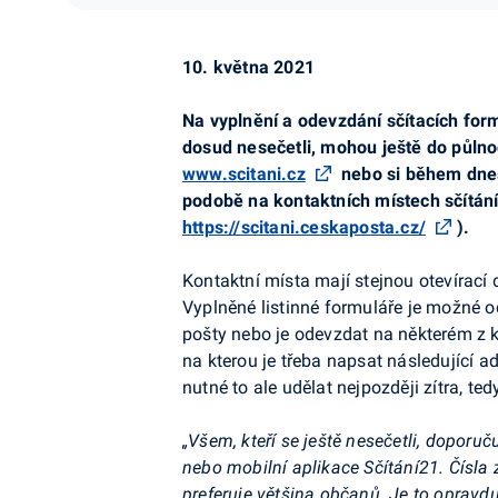
10. května 2021
Na vyplnění a odevzdání sčítacích form
dosud nesečetli, mohou ještě do půlno
www.scitani.cz
nebo si během dnešn
podobě na kontaktních místech sčítání
https://scitani.ceskaposta.cz/
).
Kontaktní místa mají stejnou otevírací
Vyplněné listinné formuláře je možné o
pošty nebo je odevzdat na některém z kon
na kterou je třeba napsat následující ad
nutné to ale udělat nejpozději zítra, ted
„Všem, kteří se ještě nesečetli, doporu
nebo mobilní aplikace Sčítání21. Čísla 
preferuje většina občanů. Je to opravdu