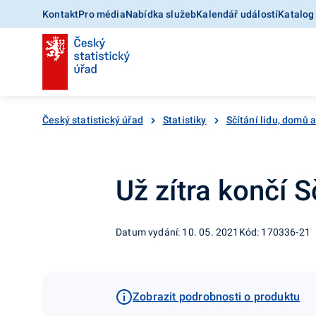
Kontakt
Pro média
Nabídka služeb
Kalendář událostí
Katalog
Český statistický úřad
Statistiky
Sčítání lidu, domů 
Už zítra končí S
Datum vydání: 10. 05. 2021
Kód: 170336-21
Zobrazit podrobnosti o produktu