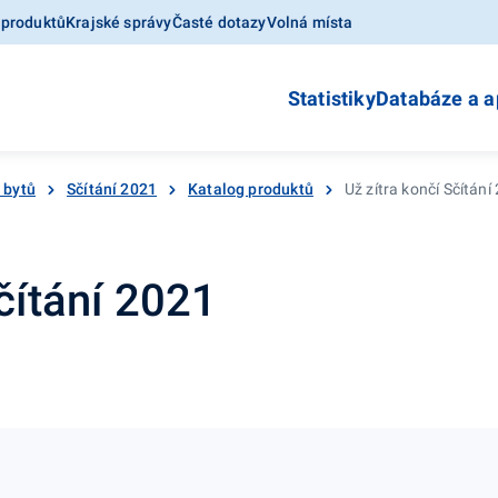
 produktů
Krajské správy
Časté dotazy
Volná místa
Statistiky
Databáze a a
a bytů
Sčítání 2021
Katalog produktů
Už zítra končí Sčítání
čítání 2021