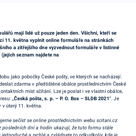
ulářů mají lidé už pouze jeden den. Všichni, kteří se
ci 11. května vyplnit online formuláře na stránkách
ího a zítřejšího dne vyzvednout formuláře v listinné
 (jejich seznam najdete na
 dobu jako pobočky České pošty, ve kterých se nacházejí.
deslat zdarma v předtištěné obálce prostřednictvím České
taktních míst sčítání. Lze je poslat i ve vlastní obálce,
resu: „
Česká pošta, s. p. – P. O. Box – SLDB 2021
“. Je
y v úterý 11. května.
čujeme sečíst se online prostřednictvím webu scitani.cz
z posledních dní a hodin ukazují, že tuto formu stále
 jednoduché a rychlé a zvládnete to odkudkoliv, kde je