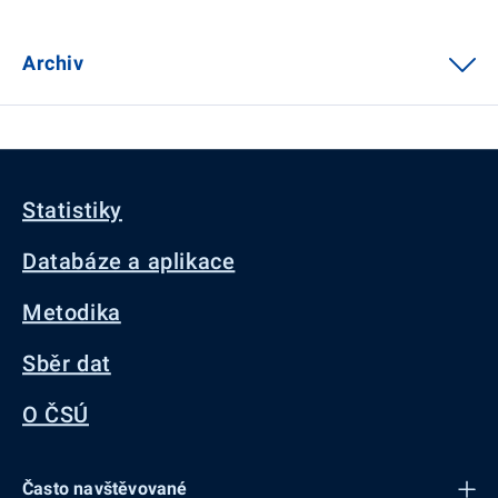
Archiv
Statistiky
Databáze a aplikace
Metodika
Sběr dat
O ČSÚ
Často navštěvované