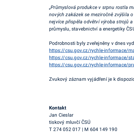
„Průmyslová produkce v srpnu rostla 
nových zakázek se meziročně zvýšila o
nejvíce přispěla odvětví výroba strojů a 
průmyslu, stavebnictví a energetiky ČS
Podrobnosti byly zveřejněny v dnes vy
https://csu.gov.cz/rychle-informace/
https://csu.gov.cz/rychle-informace/st
https://csu.gov.cz/rychle-informace/p
Zvukový záznam vyjádření je k dispozici
Kontakt
Jan Cieslar
tiskový mluvčí ČSÚ
T
274 052 017
|
M
604 149 190