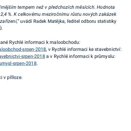
mírnějším tempem než v předchozích měsících. Hodnota
 2,4 %. K celkovému meziročnímu růstu nových zakázek
zařízení,“
uvádí Radek Matějka, ředitel odboru statistiky
Ú.
dané Rychlé informaci k maloobchodu:
maloobchod-srpen-2018
, v Rychlé informaci ke stavebnictví:
avebnictvi-srpen-2018
a v Rychlé informaci k průmyslu:
rumysl-srpen-2018
.
 v příloze.