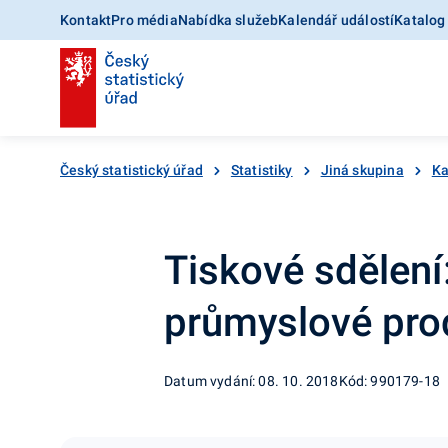
Kontakt
Pro média
Nabídka služeb
Kalendář událostí
Katalog
Český statistický úřad
Statistiky
Jiná skupina
Ka
Tiskové sdělení
průmyslové pro
Datum vydání: 08. 10. 2018
Kód: 990179-18