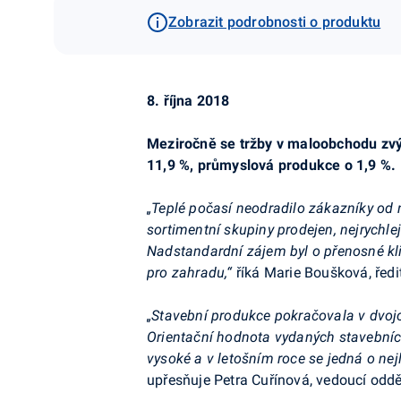
Zobrazit podrobnosti o produktu
8. října 2018
Meziročně se tržby v maloobchodu zvýš
11,9 %, průmyslová produkce o 1,9 %.
„Teplé počasí neodradilo zákazníky od
sortimentní skupiny prodejen, nejrychleji
Nadstandardní zájem byl o přenosné klim
pro zahradu,“
říká Marie Boušková, ředi
„Stavební produkce pokračovala v dvoj
Orientační hodnota vydaných stavebních
vysoké a v letošním roce se jedná o nej
upřesňuje Petra Cuřínová, vedoucí odděl