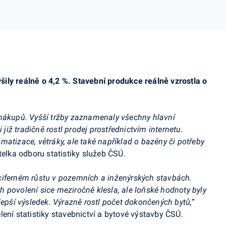
ily reálně o 4,2 %. Stavební produkce reálně vzrostla o
 nákupů. Vyšší tržby zaznamenaly všechny hlavní
 již tradičně rostl prodej prostřednictvím internetu.
atizace, větráky, ale také například o bazény či potřeby
telka odboru statistiky služeb ČSÚ.
ciferném růstu v pozemních a inženýrských stavbách.
 povolení sice meziročně klesla, ale loňské hodnoty byly
lepší výsledek. Výrazně rostl počet dokončených bytů,“
ení statistiky stavebnictví a bytové výstavby ČSÚ.