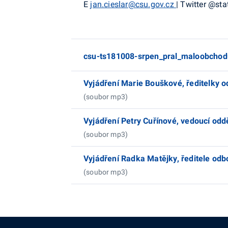
E
jan.cieslar@csu.gov.cz
|
Twitter
@stat
csu-ts181008-srpen_pral_maloobchod
Vyjádření Marie Bouškové, ředitelky o
(soubor mp3)
Vyjádření Petry Cuřínové, vedoucí oddě
(soubor mp3)
Vyjádření Radka Matějky, ředitele odbo
(soubor mp3)