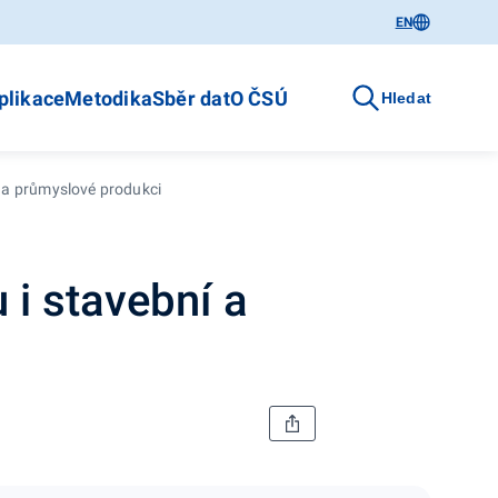
EN
plikace
Metodika
Sběr dat
O ČSÚ
Hledat
í a průmyslové produkci
 i stavební a