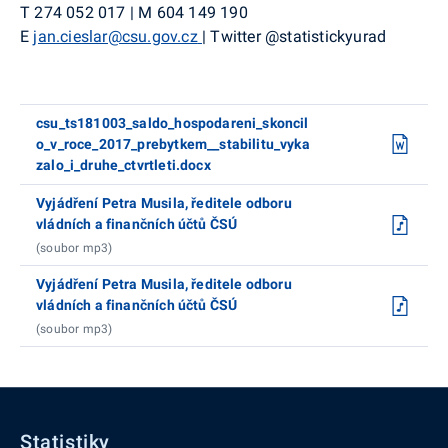
T
274 052 017
|
M
604 149 190
E
jan.cieslar@csu.gov.cz
|
Twitter
@
statistickyurad
csu_ts181003_saldo_hospodareni_skoncil
o_v_roce_2017_prebytkem__stabilitu_vyka
zalo_i_druhe_ctvrtleti.docx
Vyjádření Petra Musila, ředitele odboru
vládních a finančních účtů ČSÚ
(soubor mp3)
Vyjádření Petra Musila, ředitele odboru
vládních a finančních účtů ČSÚ
(soubor mp3)
Statistiky