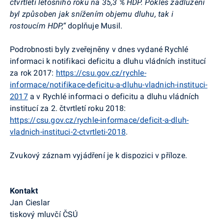
čtvrtletí letošního roku na 35,3 % HDP. Pokles zadlužení
byl způsoben jak snížením objemu dluhu, tak i
rostoucím HDP,“
doplňuje Musil.
Podrobnosti byly zveřejněny v dnes vydané Rychlé
informaci k notifikaci deficitu a dluhu vládních institucí
za rok 2017:
https://csu.gov.cz/rychle-
informace/notifikace-deficitu-a-dluhu-vladnich-instituci-
2017
a v Rychlé informaci o deficitu a dluhu vládních
institucí za 2. čtvrtletí roku 2018:
https://csu.gov.cz/rychle-informace/deficit-a-dluh-
vladnich-instituci-2-ctvrtleti-2018
.
Zvukový záznam vyjádření je k dispozici v příloze.
Kontakt
Jan Cieslar
tiskový mluvčí ČSÚ