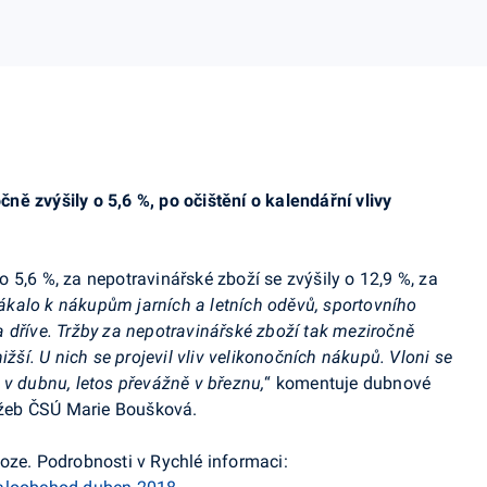
ě zvýšily o 5,6 %, po očištění o kalendářní vlivy
 5,6 %, za nepotravinářské zboží se zvýšily o 12,9 %, za
lákalo k nákupům jarních a letních oděvů, sportovního
 dříve. Tržby za nepotravinářské zboží tak meziročně
ižší. U nich se projevil vliv velikonočních nákupů. Vloni se
 v dubnu, letos převážně v březnu,
“ komentuje dubnové
lužeb ČSÚ Marie Boušková.
oze. Podrobnosti v Rychlé informaci: