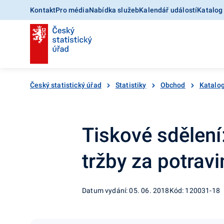
Kontakt
Pro média
Nabídka služeb
Kalendář událostí
Katalog
Český statistický úřad
Statistiky
Obchod
Katalo
Tiskové sdělení
tržby za potravi
Datum vydání: 05. 06. 2018
Kód: 120031-18