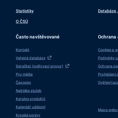
Statistiky
Databáze 
O ČSÚ
Často navštěvované
Ochrana d
Kontakt
Cookies a w
Veřejná databáze
Podmínky u
DataStat (ověřovací provoz)
Ochrana os
Pro média
Prohlášení 
Časopisy
Ověření taz
Nabídka služeb
Katalog produktů
Kalendář událostí
Mapa webu
Krajské správy