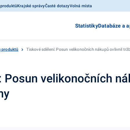
 produktů
Krajské správy
Časté dotazy
Volná místa
Statistiky
Databáze a a
g produktů
Tiskové sdělení: Posun velikonočních nákupů ovlivnil trž
: Posun velikonočních nák
ny