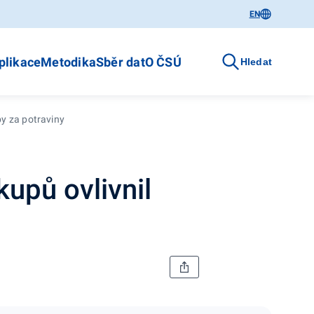
EN
plikace
Metodika
Sběr dat
O ČSÚ
Hledat
by za potraviny
upů ovlivnil