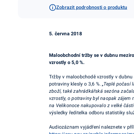
Zobrazit podrobnosti o produktu
5. června 2018
Maloobchodní tržby se v dubnu meziročn
vzrostly o 5,0 %.
Tržby v maloobchodě vzrostly v dubnu o
potraviny klesly o 3,6 %.
„Teplé počasí 
zboží, také zahrádkářská sezóna začala
vzrostly, o potraviny byl naopak zájem n
na Velikonoce nakupovalo z velké části
výsledky ředitelka odboru statistiky s
Audiozáznam vyjádření naleznete v příl