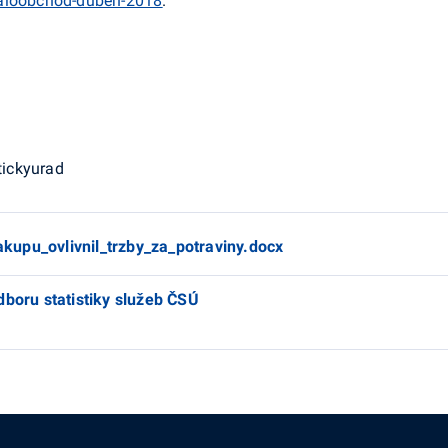
maloobchod-duben-2018
.
tickyurad
upu_ovlivnil_trzby_za_potraviny.docx
dboru statistiky služeb ČSÚ