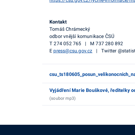
https://csu.gov.cz/rychle-informace/
Kontakt
Tomáš Chrámecký
odbor vnější komunikace ČSÚ
T 274 052 765 | M 737 280 892
E
press@csu.gov.cz
| Twitter @statis
csu_ts180605_posun_velikonocnich_nak
Vyjádření Marie Bouškové, ředitelky o
(soubor mp3)