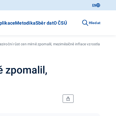
EN
plikace
Metodika
Sběr dat
O ČSÚ
Hledat
eziroční růst cen mírně zpomalil, meziměsíčně inflace vzrostla
ě zpomalil,