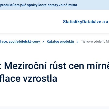
 produktů
Krajské správy
Časté dotazy
Volná místa
Statistiky
Databáze a a
flace, spotřebitelské ceny
Katalog produktů
Tiskové sdělení: M
: Meziroční růst cen mírn
lace vzrostla