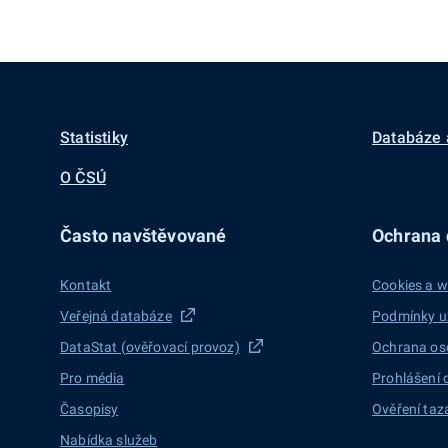
Statistiky
Databáze 
O ČSÚ
Často navštěvované
Ochrana d
Kontakt
Cookies a w
Veřejná databáze
Podmínky u
DataStat (ověřovací provoz)
Ochrana os
Pro média
Prohlášení 
Časopisy
Ověření taz
Nabídka služeb