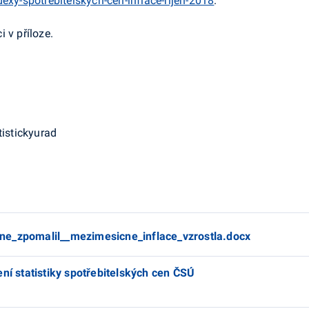
exy-spotrebitelskych-cen-inflace-rijen-2018
.
 v příloze.
tistickyurad
ne_zpomalil__mezimesicne_inflace_vzrostla.docx
ní statistiky spotřebitelských cen ČSÚ