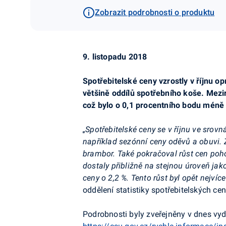
Zobrazit podrobnosti o produktu
9. listopadu 2018
Spotřebitelské ceny vzrostly v říjnu opr
většině oddílů spotřebního koše. Mezir
což bylo o 0,1 procentního bodu méně 
„Spotřebitelské ceny se v říjnu ve srov
například sezónní ceny oděvů a obuvi. Z
brambor. Také pokračoval růst cen poh
dostaly přibližně na stejnou úroveň jak
ceny o 2,2 %. Tento růst byl opět nejvíc
oddělení statistiky spotřebitelských ce
Podrobnosti byly zveřejněny v dnes vy