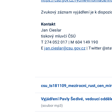
https://csu.gov.cz/rychle-informace/ind
Zvukový záznam vyjádření je k dispozici
Kontakt
Jan Cieslar
tiskový mluvčí ČSÚ
T
274 052 017
|
M
604 149 190
E
jan.cieslar@csu.gov.cz
|
Twitter
@
sta
csu_ts181109_mezirocni_rust_cen_mir
Vyjádření Pavly Šedivé, vedoucí odděle
(soubor mp3)