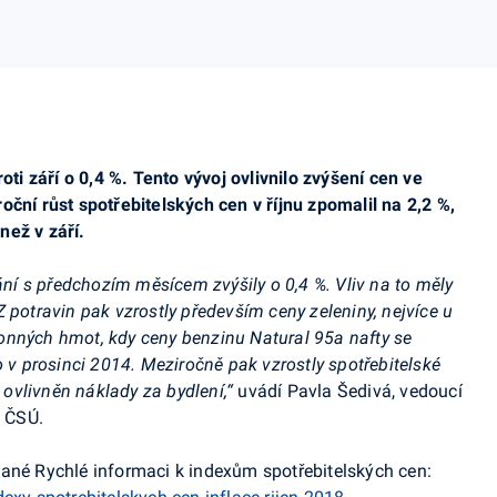
oti září o 0,4 %. Tento vývoj ovlivnilo zvýšení cen ve
oční růst spotřebitelských cen v říjnu zpomalil na 2,2 %,
než v září.
nání s předchozím měsícem zvýšily o 0,4 %. Vliv na to měly
 potravin pak vzrostly především ceny zeleniny, nejvíce u
onných hmot, kdy ceny benzinu Natural 95
a nafty se
o v prosinci 2014. Meziročně pak vzrostly spotřebitelské
e ovlivněn náklady za bydlení,“
uvádí Pavla Šedivá, vedoucí
n ČSÚ.
dané Rychlé informaci k indexům spotřebitelských cen: