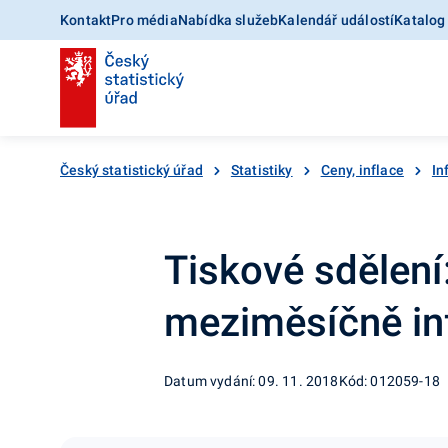
Kontakt
Pro média
Nabídka služeb
Kalendář událostí
Katalog
Český statistický úřad
Statistiky
Ceny, inflace
In
Tiskové sdělení
meziměsíčně inf
Datum vydání: 09. 11. 2018
Kód: 012059-18