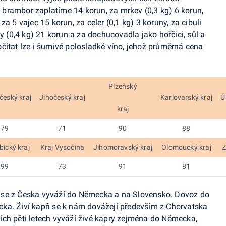
brambor zaplatíme 14 korun, za mrkev (0,3 kg) 6 korun,
a 5 vajec 15 korun, za celer (0,1 kg) 3 koruny, za cibuli
ky (0,4 kg) 21 korun a za dochucovadla jako hořčici, sůl a
čítat lze i šumivé
polosladké
víno, jehož průměrná cena
Plzeňský
český kraj
Jihočeský kraj
Karlovarský kraj
Ú
kraj
79
71
90
88
ický kraj
Kraj Vysočina
Jihomoravský kraj
Olomoucký kraj
Z
99
73
91
81
 se z Česka vyváží do Německa a na Slovensko. Dovoz do
ka. Živí kapři se k nám dovážejí především z Chorvatska
ích pěti letech vyváží živé kapry zejména do Německa,