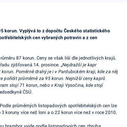
95 korun. Vyplývá to z dopočtu Českého statistického
otřebitelských cen vybraných potravin a z cen
ůměru 87 korun. Ceny se však liší dle jednotlivých krajů.
úřadu zjišťovaná 14. prosince.
„Nejdražší je kapr
2 korun. Poměrně drahý je i v Pardubickém kraji, kde za něj
ze pořídit průměrně za 95 korun. Nejnižší ceny kaprů
ram stojí 71 korun, nebo v Kraji Vysočina, kde stojí
předsedkyně ČSÚ.
 Podle průměrných listopadových spotřebitelských cen lze
 3 koruny více než loni a o 22 korun více než v roce 2010.
mu brambor vyjde podle listopadových cen zhruba