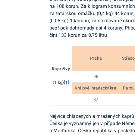
na 108 korun. Za kilogram konzumních 
za tatarskou omáčku (0,4 kg) 44 korun, z
(0,05 kg) 1 korunu, za sterilované okur
pepř pak dohromady asi 4 koruny. Připo
činí 133 korun za 0,75 litru.
Praha
Středo
Kapr živý
95
(1 kg)
[1]
Králové- hradecký kraj
Pardub
87
Nejvíce chlazených a mražených kaprů
Česka je významný jen v případě Němec
a Maďarska. Česká republika v posledn