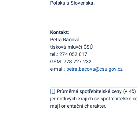
Polska a Slovenska.
Kontakt:
Petra Báčová
tisková mluvčí ČSÚ
tel.: 274 052 017
GSM: 778 727 232
e-mail:
petra.bacova@csu.gov.cz
[1]
Průměrné spotřebitelské ceny (v Kč)
jednotlivých krajích se spotřebitelské 
mají orientační charakter.