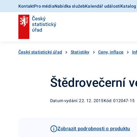
Kontakt
Pro média
Nabídka služeb
Kalendář událostí
Katalog
Český statistický úřad
Statistiky
Ceny, inflace
In
Štědrovečerní v
Datum vydání: 22. 12. 2015
Kód: 012047-15
Zobrazit podrobnosti o produktu