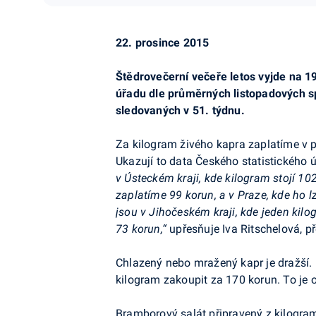
22. prosince 2015
Štědrovečerní večeře letos vyjde na 1
úřadu dle průměrných listopadových sp
sledovaných v 51. týdnu.
Za kilogram živého kapra zaplatíme v pr
Ukazují to data Českého statistického 
v Ústeckém kraji, kde kilogram stojí 10
zaplatíme 99 korun, a v Praze, kde ho l
jsou v Jihočeském kraji, kde jeden kilog
73 korun,“
upřesňuje Iva Ritschelová, 
Chlazený nebo mražený kapr je dražší.
kilogram zakoupit za 170 korun. To je o
Bramborový salát připravený z kilogra