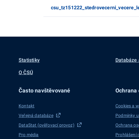
csu_tz151222_stedrovecerni_vecere_l
Statistiky
Databáze 
O ČSÚ
Často navštěvované
Ochrana d
Kontakt
Cookies a w
Veřejná databáze
Podmínky u
DataStat (ověřovací provoz)
Ochrana os
Pro média
Prohlášení 