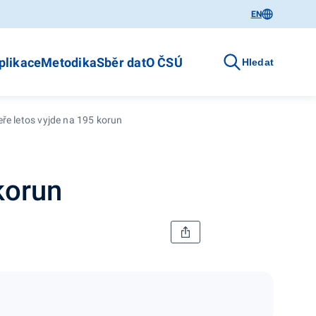
EN
plikace
Metodika
Sběr dat
O ČSÚ
Hledat
eře letos vyjde na 195 korun
korun