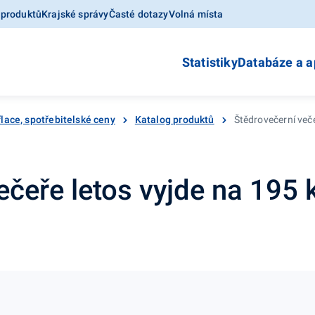
 produktů
Krajské správy
Časté dotazy
Volná místa
Statistiky
Databáze a a
flace, spotřebitelské ceny
Katalog produktů
Štědrovečerní več
ečeře letos vyjde na 195 