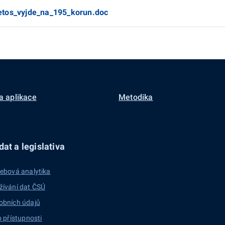
etos_vyjde_na_195_korun.doc
a aplikace
Metodika
at a legislativa
ebová analytika
žívání dat ČSÚ
obních údajů
o přístupnosti