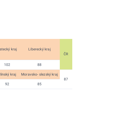
stecký kraj
Liberecký kraj
ČR
102
88
línský kraj
Moravsko
- slezský kraj
87
92
85