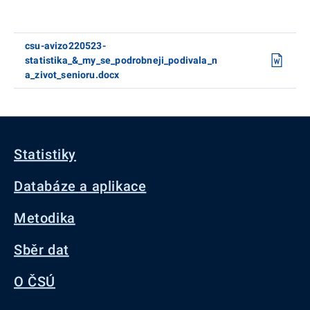
csu-avizo220523-
statistika_&_my_se_podrobneji_podivala_n
a_zivot_senioru.docx
Statistiky
Databáze a aplikace
Metodika
Sběr dat
O ČSÚ