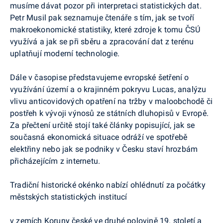
musíme dávat pozor při interpretaci statistických dat.
Petr Musil pak seznamuje čtenáře s tím, jak se tvoří
makroekonomické statistiky, které zdroje k tomu ČSÚ
využívá a jak se při sběru a zpracování dat z terénu
uplatňují moderní technologie.
Dále v časopise představujeme evropské šetření o
využívání území a o krajinném pokryvu Lucas, analýzu
vlivu anticovidových opatření na tržby v maloobchodě či
postřeh k vývoji výnosů ze státních dluhopisů v Evropě.
Za přečtení určitě stojí také články popisující, jak se
současná ekonomická situace odráží ve spotřebě
elektřiny nebo jak se podniky v Česku staví hrozbám
přicházejícím z internetu.
Tradiční historické okénko nabízí ohlédnutí za počátky
městských statistických institucí
v zemích Koruny české ve druhé polovině 19. století a