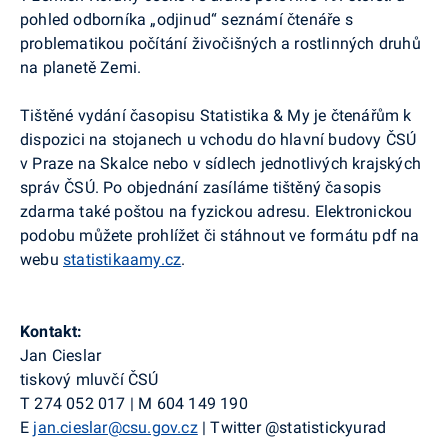
pohled odborníka „odjinud“ seznámí čtenáře s
problematikou počítání živočišných a rostlinných druhů
na planetě Zemi.
Tištěné vydání časopisu Statistika & My je čtenářům k
dispozici na stojanech u vchodu do hlavní budovy ČSÚ
v Praze na Skalce nebo v sídlech jednotlivých krajských
správ ČSÚ. Po objednání zasíláme tištěný časopis
zdarma také poštou na fyzickou adresu. Elektronickou
podobu můžete prohlížet či stáhnout ve formátu pdf na
webu
statistikaamy.cz
.
Kontakt:
Jan Cieslar
tiskový mluvčí ČSÚ
T 274 052 017 | M 604 149 190
E
jan.cieslar@csu.gov.cz
|
Twitter
@
statistickyurad