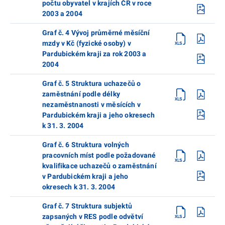
počtu obyvatel v krajích ČR v roce
2003 a 2004
Graf č. 4 Vývoj průměrné měsíční
mzdy v Kč (fyzické osoby) v
Pardubickém kraji za rok 2003 a
2004
Graf č. 5 Struktura uchazečů o
zaměstnání podle délky
nezaměstnanosti v měsících v
Pardubickém kraji a jeho okresech
k 31. 3. 2004
Graf č. 6 Struktura volných
pracovních míst podle požadované
kvalifikace uchazečů o zaměstnání
v Pardubickém kraji a jeho
okresech k 31. 3. 2004
Graf č. 7 Struktura subjektů
zapsaných v RES podle odvětví