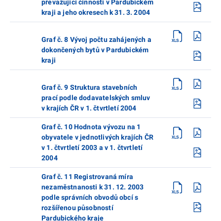
převažující činnosti v Pardubickém
kraji a jeho okresech k 31. 3. 2004
Graf č. 8 Vývoj počtu zahájených a
dokončených bytů v Pardubickém
kraji
Graf č. 9 Struktura stavebních
prací podle dodavatelských smluv
v krajích ČR v 1. čtvrtletí 2004
Graf č. 10 Hodnota vývozu na 1
obyvatele v jednotlivých krajích ČR
v 1. čtvrtletí 2003 a v 1. čtvrtletí
2004
Graf č. 11 Registrovaná míra
nezaměstnanosti k 31. 12. 2003
podle správních obvodů obcí s
rozšířenou působností
Pardubického kraje