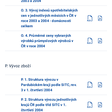
2003 a 2004
O. 3. Vývoj indexů spotřebitelských
cen v jednotlivých měsících v ČR v
roce 2003 a 2004 - domácnosti
celkem
O. 4. Průměrné ceny vybraných
výrobků průmyslových výrobců v
ČR v roce 2004
P. Vývoz zboží
P. 1. Struktura vývozu v
Pardubickém kraji podle SITC, rev.
3 v 1. čtvrtletí 2004
P. 2. Struktura vývozu jednotlivých
krajů ČR podle tříd SITC v 1.
čtvrtletí 2004