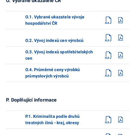
O. Vybrané ukazatele ČR
O.1. Vybrané ukazatele vývoje
hospodářství ČR
O.2. Vývoj indexů cen výrobců
O.3. Vývoj indexů spotřebitelských
cen
O.4. Průměrné ceny výrobků
průmyslových výrobců
P. Doplňující informace
P.1. Kriminalita podle druhů
trestných činů - kraj, okresy