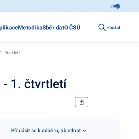
EN
plikace
Metodika
Sběr dat
O ČSÚ
Hledat
. čtvrtletí
- 1. čtvrtletí
Přihlásit se k odběru, objednat