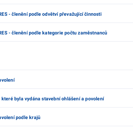
ES - členění podle odvětví převažující činnosti
RES - členění podle kategorie počtu zaměstnanců
ovolení
a které byla vydána stavební ohlášení a povolení
ovolení podle krajů