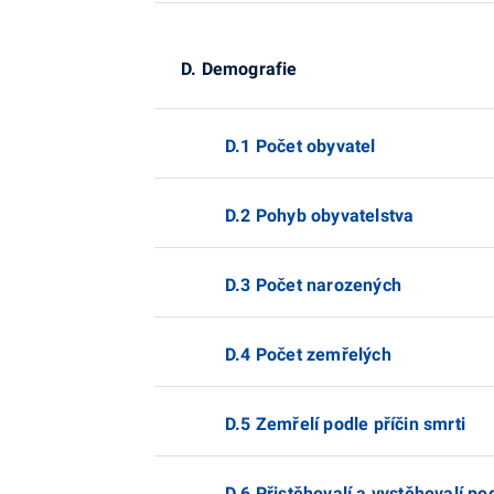
D. Demografie
D.1 Počet obyvatel
D.2 Pohyb obyvatelstva
D.3 Počet narozených
D.4 Počet zemřelých
D.5 Zemřelí podle příčin smrti
D.6 Přistěhovalí a vystěhovalí po