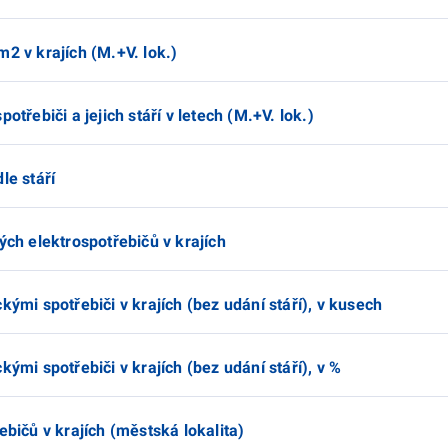
2 v krajích (M.+V. lok.)
otřebiči a jejich stáří v letech (M.+V. lok.)
le stáří
ých elektrospotřebičů v krajích
kými spotřebiči v krajích (bez udání stáří), v kusech
kými spotřebiči v krajích (bez udání stáří), v %
ebičů v krajích (městská lokalita)