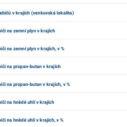
ebičů v krajích (venkovská lokalita)
iči na zemní plyn v krajích
či na zemní plyn v krajích, v %
iči na propan-butan v krajích
iči na propan-butan v krajích, v %
či na hnědé uhlí v krajích
či na hnědé uhlí v krajích, v %