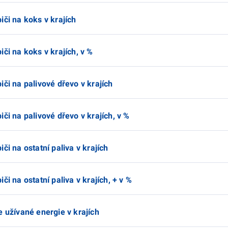
iči na koks v krajích
či na koks v krajích, v %
či na palivové dřevo v krajích
či na palivové dřevo v krajích, v %
či na ostatní paliva v krajích
či na ostatní paliva v krajích, + v %
e užívané energie v krajích