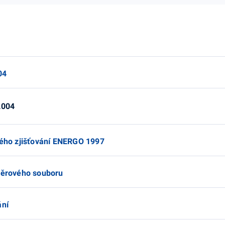
04
2004
ového zjišťování ENERGO 1997
ýběrového souboru
ání