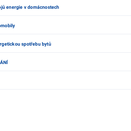
rojů energie v domácnostech
omobily
rgetickou spotřebu bytů
VÁNÍ