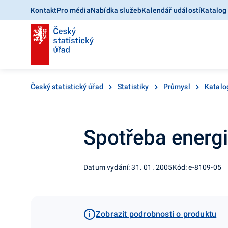
Kontakt
Pro média
Nabídka služeb
Kalendář událostí
Katalog
Český statistický úřad
Statistiky
Průmysl
Katalo
Spotřeba energ
Datum vydání: 31. 01. 2005
Kód: e-8109-05
Zobrazit podrobnosti o produktu