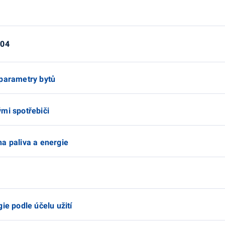
004
 parametry bytů
mi spotřebiči
a paliva a energie
ie podle účelu užití