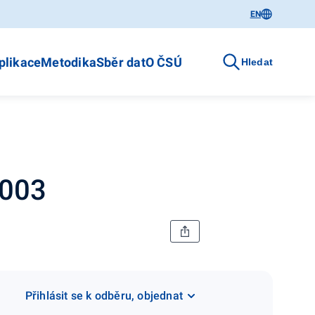
EN
plikace
Metodika
Sběr dat
O ČSÚ
Hledat
2003
Přihlásit se k odběru, objednat