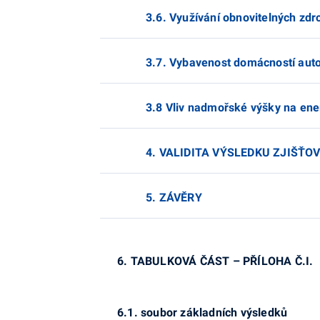
3.6. Využívání obnovitelných zd
3.7. Vybavenost domácností aut
3.8 Vliv nadmořské výšky na ene
4. VALIDITA VÝSLEDKU ZJIŠŤO
5. ZÁVĚRY
6. TABULKOVÁ ČÁST – PŘÍLOHA Č.I.
6.1. soubor základních výsledků