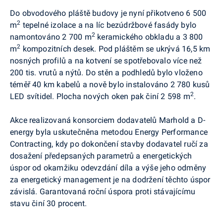
Do obvodového pláště budovy je nyní přikotveno 6 500
2
m
tepelné izolace a na líc bezúdržbové fasády bylo
2
namontováno 2 700 m
keramického obkladu a 3 800
2
m
kompozitních desek. Pod pláštěm se ukrývá 16,5 km
nosných profilů a na kotvení se spotřebovalo více než
200 tis. vrutů a nýtů. Do stěn a podhledů bylo vloženo
téměř 40 km kabelů a nově bylo instalováno 2 780 kusů
2
LED svítidel. Plocha nových oken pak činí 2 598 m
.
Akce realizovaná konsorciem dodavatelů
Marhold
a D-
energy
byla uskutečněna metodou
Energy
Performance
Contracting
, kdy po dokončení stavby dodavatel ručí za
dosažení předepsaných parametrů a energetických
úspor od okamžiku odevzdání díla a výše jeho odměny
za energetický management je na dodržení těchto úspor
závislá. Garantovaná roční úspora proti stávajícímu
stavu činí 30 procent.