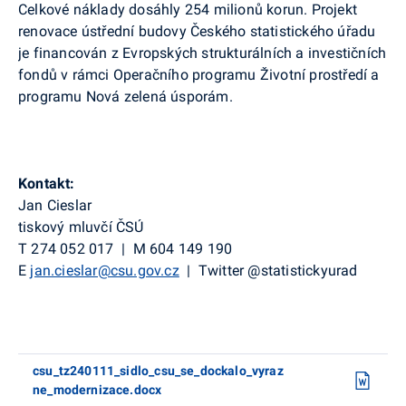
Celkové náklady dosáhly 254 milionů korun. Projekt
renovace ústřední budovy Českého statistického úřadu
je financován z Evropských strukturálních a investičních
fondů v rámci Operačního programu Životní prostředí a
programu Nová zelená úsporám.
Kontakt:
Jan Cieslar
tiskový mluvčí ČSÚ
T
274 052 017
|
M
604 149 190
E
jan.cieslar@csu.gov.cz
|
Twitter
@
statistickyurad
csu_tz240111_sidlo_csu_se_dockalo_vyraz
ne_modernizace.docx