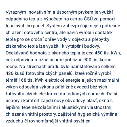
Výrazným inovativním a úsporným prvkem je využití
odpadního tepla z výpočetního centra ČSÚ za pomoci
tepelných čerpadel. Systém zabezpečuje nejen potřebné
chlazení datového centra, ale navíc vyrobí i dostatek
tepla pro celoroční ohřev vody v objektu a přebytky
získaného tepla lze využít i k vytápění budovy.
Očekávaná hodnota získaného tepla je cca 450 tis. kWh,
což odpovídá možné úspoře přibližně 900 tis. korun
ročně. Na střechách úřadu bylo nainstalováno celkem
426 kusů
fotovoltaických
panelů, které ročně vyrobí
téměř 168 tis. kWh elektrické energie a jejich maximální
výkon odpovídá výkonu přibližně dvaceti běžných
fotovoltaických
elektráren na rodinných domech. Další
úspory i komfort zajistí nový obvodový plášť, okna s
lepšími tepelněizolačními i akustickými vlastnostmi,
chlazené vnitřní prostory, zajištěná hygienická výměna
vzduchu či rovnoměrnější vnitřní osvětlení.