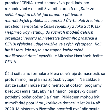
prostředí CENIA, která zpracovává podklady pro
rozhodování v oblasti životního prostředí.
„Data ze
sčítání najdou užitek jak napřímo při tvorbě
mimořádných publikací, například Čtvrtstoletí životního
prostředí samostatné České republiky z roku 2019, tak
i nepřímo, kdy vstupují do různých modelů dalších
organizací resortu Ministerstva životního prostředí a
CENIA výsledné údaje využívá ve svých výstupech. Roli
hrají i tam, kde nejsou dostupná každoročně
publikovaná data,“
vysvětluje Miroslav Havránek, ředitel
CENIA.
Část sčítacího formuláře, která se věnuje domácnosti, se
proto mimo jiné ptá i na způsob vytápění. Na základě
dat ze sčítání může stát dimenzovat dotační programy
k redukci emisí tak, aby na finanční příspěvky dosáhl
potřebný počet občanů a firem. Příkladem mohou být
mimořádně populární „kotlíkové dotace“ z let 2014 až
2020. Ministerstvo životního prostředí nyní připravuje