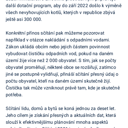
další dotační program, aby do září 2022 došlo k výměně
všech nevyhovujících kotlů, kterých v republice zbývá
ještě asi 300 000.
Konkrétní přínos sčítání pak můžeme pozorovat
například v otázce nakládání s odpadními vodami.
Zákon ukládá obcím nebo jejich částem povinnost
vybudovat čističku odpadních vod, pokud na daném
území žije více než 2 000 obyvatel. S tím, jak se počty
obyvatel proměňují, některé obce se rozšiřují, zatímco
jiné se postupně vylidňují, přináší sčítání přesný údaj o
počtu obyvatel, kteří na daném území skutečně žijí.
Čistička tak může vzniknout právě tam, kde je skutečně
potřeba.
Sčítání lidu, domů a bytů se koná jednou za deset let.
Jeho cílem je získání přesných a aktuálních dat, která
slouží k efektivnějšímu plánování mnoha aspektů