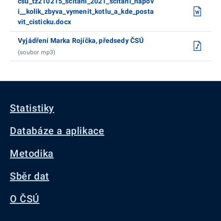
csu_tz210215_scitani_2021_scitani_napov
i__kolik_zbyva_vymenit_kotlu_a_kde_posta
vit_cisticku.docx
Vyjádření Marka Rojíčka, předsedy ČSÚ
(soubor mp3)
Statistiky
Databáze a aplikace
Metodika
Sběr dat
O ČSÚ