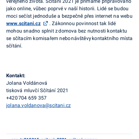
veřejného života. Sčítání 2021 je primárně připravováno
jako online, vůbec poprvé v naší historii. Lidé se budou
moci sečíst jednoduše a bezpečně přes internet na webu
www.scitani.cz
. Zákonnou povinnost tak lidé
mohou snadno splnit z domova bez nutnosti kontaktu
se sčítacím komisařem nebo návštěvy kontaktního místa
sčítání.
Kontakt:
Jolana Voldánová
tisková mluvčí Sčítání 2021
+420 704 659 357
jolana.voldanova@scitani.cz