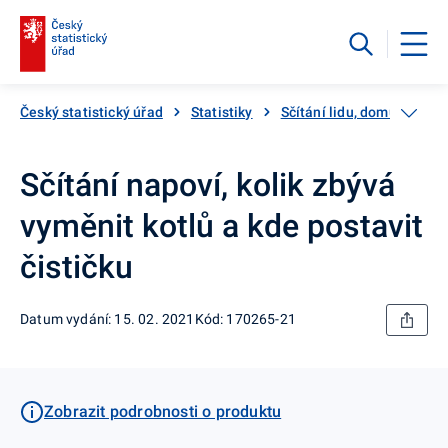
Český statistický úřad
Statistiky
Sčítání lidu, domů a bytů
Sčítání napoví, kolik zbývá
vyměnit kotlů a kde postavit
čističku
Datum vydání: 15. 02. 2021
Kód: 170265-21
Zobrazit podrobnosti o produktu