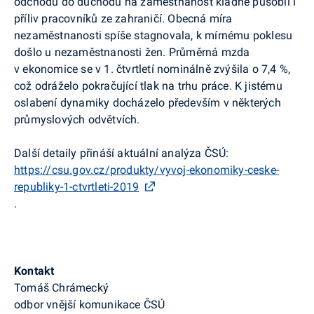
odchodu do důchodu na zaměstnanost kladně působil i
příliv pracovníků ze zahraničí. Obecná míra
nezaměstnanosti spíše stagnovala, k mírnému poklesu
došlo u nezaměstnanosti žen. Průměrná mzda
v ekonomice se v 1. čtvrtletí nominálně zvýšila o 7,4 %,
což odráželo pokračující tlak na trhu práce. K jistému
oslabení dynamiky docházelo především v některých
průmyslových odvětvích.
Další detaily přináší aktuální analýza ČSÚ:
https://csu.gov.cz/produkty/vyvoj-ekonomiky-ceske-
republiky-1-ctvrtleti-2019
.
Kontakt
Tomáš
Chrámecký
odbor vnější komunikace ČSÚ