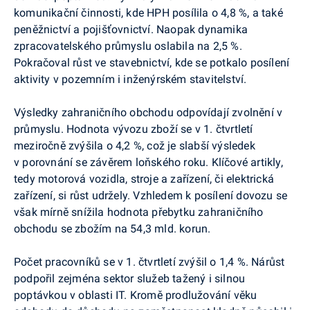
komunikační činnosti, kde HPH posílila o 4,8 %, a také
peněžnictví a pojišťovnictví. Naopak dynamika
zpracovatelského průmyslu oslabila na 2,5 %.
Pokračoval růst ve stavebnictví, kde se potkalo posílení
aktivity v pozemním i inženýrském stavitelství.
Výsledky zahraničního obchodu odpovídají zvolnění v
průmyslu. Hodnota vývozu zboží se v 1. čtvrtletí
meziročně zvýšila o 4,2 %, což je slabší výsledek
v porovnání se závěrem loňského roku. Klíčové artikly,
tedy motorová vozidla, stroje a zařízení, či elektrická
zařízení, si růst udržely. Vzhledem k posílení dovozu se
však mírně snížila hodnota přebytku zahraničního
obchodu se zbožím na 54,3 mld. korun.
Počet pracovníků se v 1. čtvrtletí zvýšil o 1,4 %. Nárůst
podpořil zejména sektor služeb tažený i silnou
poptávkou v oblasti IT. Kromě prodlužování věku