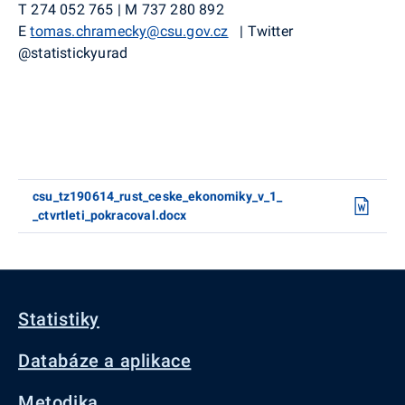
T
274 052 765
|
M
737
280 892
E
tomas.chramecky@csu.gov.cz
|
Twitter
@
statistickyurad
csu_tz190614_rust_ceske_ekonomiky_v_1_
_ctvrtleti_pokracoval.docx
Statistiky
Databáze a aplikace
Metodika