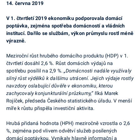
14. června 2019
V 1. čtvrtletí 2019 ekonomiku podporovala domácí
poptávka, zejména spotřeba domácností a vládních
institucí. Dařilo se službám, výkon průmyslu rostl méně
výrazně.
Meziroční růst hrubého domácího produktu (HDP) v 1.
čtvrtletí dosáhl 2,6 %. Růst domácích výdajů na
spotřebu posílil na 2,9 %.
„Domácnosti nadále využívaly
silný růst výdělků k dalšímu utrácení. Jejich výdaje rostly
navzdory oslabující důvěře v ekonomiku, kterou
zachycovaly konjunkturální průzkumy,“
říká Marek
Rojíček
, předseda Českého statistického úřadu
. V menší
míře k růstu přispěla investiční aktivita.
Hrubá přidaná hodnota (HPH) meziročně vzrostla o 2,6
%, zejména pod vlivem odvětví služeb posílených
domácí poptávkou. Vynikaly hlavně informační a