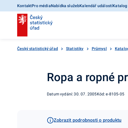
Kontakt
Pro média
Nabídka služeb
Kalendář událostí
Katalog
Český statistický úřad
Statistiky
Průmysl
Katalo
Ropa a ropné pr
Datum vydání: 30. 07. 2005
Kód: e-8105-05
Zobrazit podrobnosti o produktu