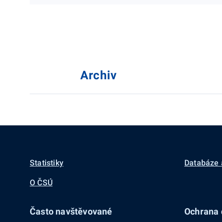
Archiv
Statistiky
Databáze 
O ČSÚ
Často navštěvované
Ochrana d