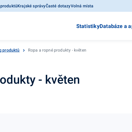
 produktů
Krajské správy
Časté dotazy
Volná místa
Statistiky
Databáze a a
g produktů
Ropa a ropné produkty - květen
odukty - květen