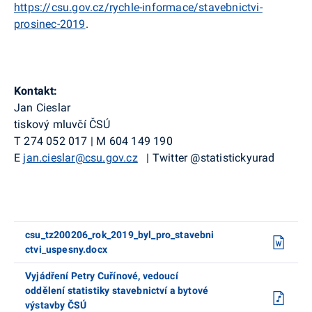
https://csu.gov.cz/rychle-informace/stavebnictvi-
prosinec-2019
.
Kontakt:
Jan Cieslar
tiskový mluvčí ČSÚ
T
274 052 017
|
M
604 149 190
E
jan.cieslar@csu.gov.cz
|
Twitter
@
statistickyurad
csu_tz200206_rok_2019_byl_pro_stavebni
ctvi_uspesny.docx
Vyjádření Petry Cuřínové, vedoucí
oddělení statistiky stavebnictví a bytové
výstavby ČSÚ