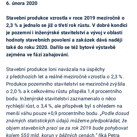
6. února 2020
Stavební produkce vzrostla v roce 2019 meziročně o
2,3 % a jednalo se již o třetí rok růstu. V dobré kondici
je pozemní i inženýrské stavitelství a vývoj v oblasti
hodnoty stavebních povolení a zakázek dává naději
také do roku 2020. Dařilo se též bytové výstavbě
zejména ve fázi zahajování.
Stavební produkce loni navázala na úspěchy
z předchozích let a
reálně meziročně vzrostla o 2,3 %.
Produkce pozemního stavitelství se meziročně zvýšila
o 2,0 % a k celkovému růstu přispěla 1,4 procentního
bodu. Inženýrské stavitelství zaznamenalo o něco
rychlejší růst, o 3,4 %, ale příspěvek byl s ohledem na
menší váhu pouze +0,9 procentního bodu.
„Podle dosud
známých statistických údajů můžeme předpokládat, že
objem stavebních prací se za rok 2019 bude pohybovat
kolem 550 mld. korun v běžných cenách,“
říká Petra