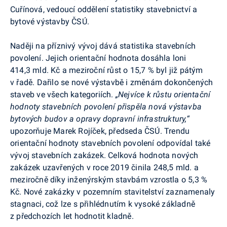
Cuřínová, vedoucí oddělení statistiky stavebnictví a
bytové výstavby ČSÚ.
Naději na příznivý vývoj dává statistika stavebních
povolení. Jejich orientační hodnota dosáhla loni
414,3 mld. Kč a meziroční růst o 15,7 % byl již pátým
v řadě. Dařilo se nové výstavbě i změnám dokončených
staveb ve všech kategoriích.
„Nejvíce k růstu orientační
hodnoty stavebních povolení přispěla nová výstavba
bytových budov a opravy dopravní infrastruktury,“
upozorňuje Marek Rojíček, předseda ČSÚ.
Trendu
orientační hodnoty stavebních povolení odpovídal také
vývoj stavebních zakázek.
Celková hodnota
nových
zakázek uzavřených v roce 2019 činila 248,5 mld. a
meziročně díky inženýrským stavbám vzrostla o 5,3 %
Kč. Nové zakázky v pozemním stavitelství zaznamenaly
stagnaci, což lze s přihlédnutím k vysoké základně
z předchozích let hodnotit kladně.