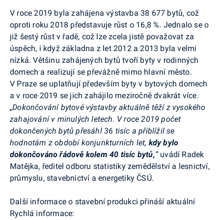
V roce 2019 byla zahájena výstavba 38 677 bytů, což
oproti roku 2018 představuje růst o 16,8 %. Jednalo se o
již šestý růst v řadě, což lze zcela jistě považovat za
úspěch, i když základna z let 2012 a 2013 byla velmi
nízká. Většinu zahájených bytů tvoří byty v rodinných
domech a realizují se převážně mimo hlavní město.
V Praze se uplatňují především byty v bytových domech
a v roce 2019 se jich zahájilo meziročně dvakrát více.
„Dokončování bytové výstavby aktuálně těží z vysokého
zahajování v minulých letech. V roce 2019 počet
dokončených bytů přesáhl 36 tisíc a přiblížil se
hodnotám z období konjunkturních let,
kdy bylo
dokončováno řádově kolem 40 tisíc bytů,
“
uvádí Radek
Matějka, ředitel odboru statistiky zemědělství a lesnictví,
průmyslu, stavebnictví a energetiky ČSÚ.
Další informace o stavební produkci přináší aktuální
Rychlá informace: