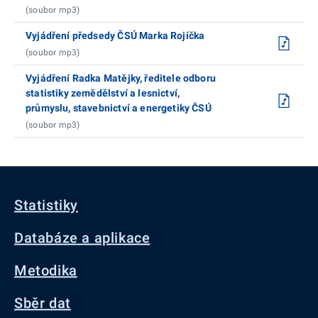
(soubor mp3)
Vyjádření předsedy ČSÚ Marka Rojíčka
(soubor mp3)
Vyjádření Radka Matějky, ředitele odboru
statistiky zemědělství a lesnictví,
průmyslu, stavebnictví a energetiky ČSÚ
(soubor mp3)
Statistiky
Databáze a aplikace
Metodika
Sběr dat