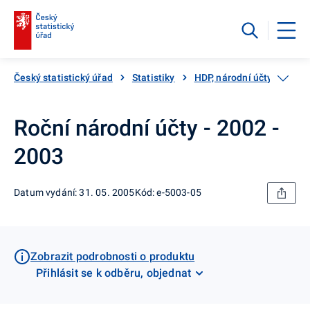
Český statistický úřad
Statistiky
HDP, národní účty
Kat
Roční národní účty - 2002 -
2003
Datum vydání: 31. 05. 2005
Kód: e-5003-05
Zobrazit podrobnosti o produktu
Přihlásit se k odběru, objednat