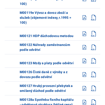
100)
M00119e Vývoz a dovoz zboží a
služeb (objemové indexy, r.1995 =
100)
M00121 HDP důchodovou metodou
M00122 Náhrady zaměstnancům
podle odvětví
M00123 Mzdy a platy podle odvětví
M00126 Čisté daně z výroby a z
dovozu podle odvětví
M00127 Hrubý provozní přebytek a
smíšený důchod podle odvětví
M00128a Spotřeba fixního kapitálu
- odvětvová struktura (běžné ceny)